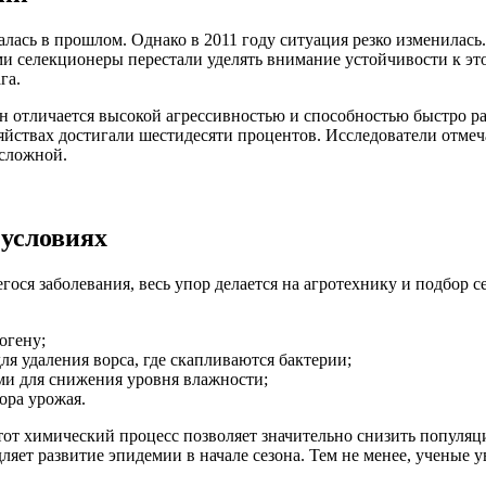
талась в прошлом. Однако в 2011 году ситуация резко изменилас
ми селекционеры перестали уделять внимание устойчивости к эт
га.
Он отличается высокой агрессивностью и способностью быстро 
йствах достигали шестидесяти процентов. Исследователи отмеча
 сложной.
условиях
гося заболевания, весь упор делается на агротехнику и подбор
огену;
я удаления ворса, где скапливаются бактерии;
ми для снижения уровня влажности;
ора урожая.
тот химический процесс позволяет значительно снизить популяц
ляет развитие эпидемии в начале сезона. Тем не менее, ученые 