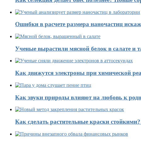
Ошибки в расчете размера наночастиц искаж
Ученые вырастили мясной белок в салате и 
Как движутся электроны при химической реа
Как звуки природы влияют на любовь к род
Как сделать растительные краски стойкими