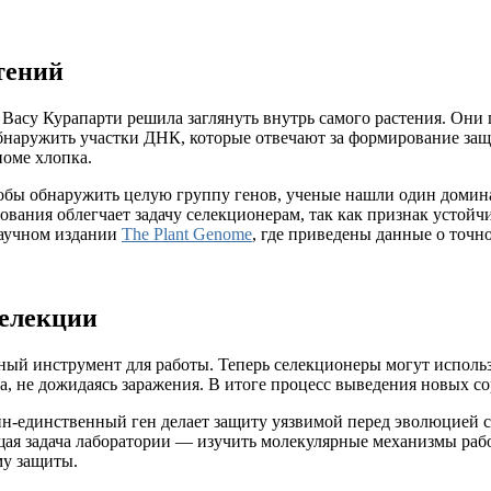
тений
 Васу Курапарти решила заглянуть внутрь самого растения. Они
бнаружить участки ДНК, которые отвечают за формирование защ
номе хлопка.
тобы обнаружить целую группу генов, ученые нашли один домин
ования облегчает задачу селекционерам, так как признак устойч
научном издании
The Plant Genome
, где приведены данные о точн
селекции
льный инструмент для работы. Теперь селекционеры могут испол
а, не дожидаясь заражения. В итоге процесс выведения новых со
дин-единственный ген делает защиту уязвимой перед эволюцией 
щая задача лаборатории — изучить молекулярные механизмы рабо
му защиты.