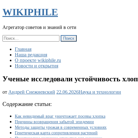
WIKIPHILE
Агрегатор советов и знаний в сети
Найти:
Главная
Наша редакция
О проекте wikiphile.ru
Новости и открытия
Ученые исследовали устойчивость хлоп
Ученые
от
Андрей Снежневский
22.06.2026
Наука и технологии
исследовали
устойчивость
Содержание статьи:
хлопка
к
Как невидимый враг уничтожает посевы хлопка
бактериальной
Причины возвращения забытой эпидемии
пятнистости.
Методы защиты урожая в современных условиях
Что
Генетическая карта сопротивления растений
они