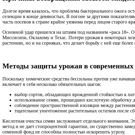
Долгое время казалось, что проблема бактериального ожога ос
селекции в конце девяностых. В погоне за другими показателя
часть посевов в стране крайне уязвима перед лицом старого вра
Основной удар пришелся на штамм под названием «раса 18». 
Миссисипи, Оклахому и Техас. Потери урожая в некоторых хозя
растениях, но и на сорняках, что делает борьбу с ней еще более
Методы защиты урожая в современных 
Поскольку химические средства бессильны против уже начавше
включает в себя несколько обязательных шагов:
выбор сортов, обладающих врожденной стойкостью к пат
использование семян, прошедших кислотную обработку дл
соблюдение пространственной изоляции между растения
тщательное уничтожение растительных остатков после сб
Кислотная очистка семян заслуживает отдельного внимания. Э
метод и не дает стопроцентной гарантии, он существенно замед
семенной фонд не способны полностью искоренить угрозу.