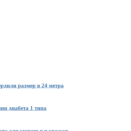
рдили размер в 24 метра
ии диабета 1 типа
рта для здоровья и урожая