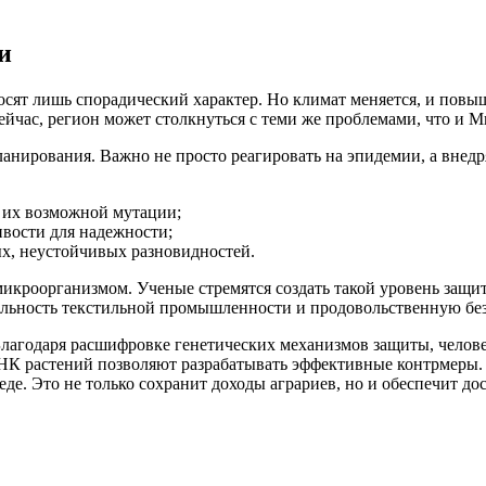
и
сят лишь спорадический характер. Но климат меняется, и повы
йчас, регион может столкнуться с теми же проблемами, что и Ми
нирования. Важно не просто реагировать на эпидемии, а внедр
 их возможной мутации;
ивости для надежности;
х, неустойчивых разновидностей.
икроорганизмом. Ученые стремятся создать такой уровень защит
бильность текстильной промышленности и продовольственную без
агодаря расшифровке генетических механизмов защиты, человече
 ДНК растений позволяют разрабатывать эффективные контрмер
еде. Это не только сохранит доходы аграриев, но и обеспечит д