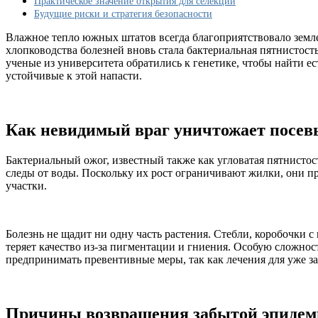
Практическое значение открытия для селекции
обнаружили?
Будущие риски и стратегия безопасности
Влажное тепло южных штатов всегда благоприятствовало земле
хлопководства болезней вновь стала бактериальная пятнистост
ученые из университета обратились к генетике, чтобы найти е
устойчивые к этой напасти.
Как невидимый враг уничтожает посев
Бактериальный ожог, известный также как угловатая пятнистос
следы от воды. Поскольку их рост ограничивают жилки, они п
участки.
Болезнь не щадит ни одну часть растения. Стебли, коробочки 
теряет качество из-за пигментации и гниения. Особую сложнос
предпринимать превентивные меры, так как лечения для уже з
Причины возвращения забытой эпиде