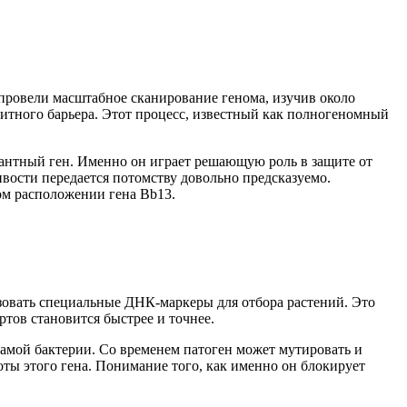
 провели масштабное сканирование генома, изучив около
итного барьера. Этот процесс, известный как полногеномный
антный ген. Именно он играет решающую роль в защите от
ивости передается потомству довольно предсказуемо.
ом расположении гена Bb13.
ьзовать специальные ДНК-маркеры для отбора растений. Это
ртов становится быстрее и точнее.
самой бактерии. Со временем патоген может мутировать и
ты этого гена. Понимание того, как именно он блокирует