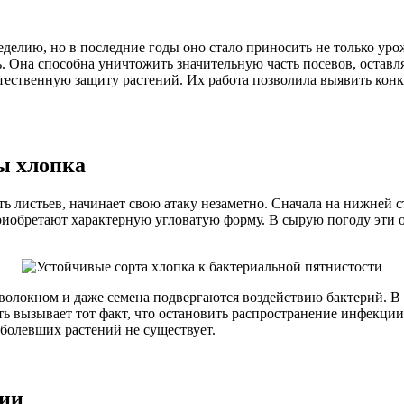
делию, но в последние годы оно стало приносить не только уро
ь. Она способна уничтожить значительную часть посевов, оставл
стественную защиту растений. Их работа позволила выявить кон
ы хлопка
ть листьев, начинает свою атаку незаметно. Сначала на нижней
риобретают характерную угловатую форму. В сырую погоду эти о
с волокном и даже семена подвергаются воздействию бактерий. В
ть вызывает тот факт, что остановить распространение инфекци
аболевших растений не существует.
мии