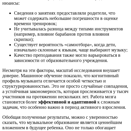
нюансы:
Сведения о занятиях предоставляли родители, что
может содержать небольшие погрешности в оценке
времени тренировок;
Не учитывалась разница между типами инструментов
(например, влияние барабанов против влияния
скрипки);
Существует вероятность «самоотбора», когда дети,
изначально склонные к языкам, чаще выбирают музыку;
Качество преподавания также могло варьироваться в
зависимости от образовательного учреждения.
Несмотря на эти факторы, масштаб исследования внушает
доверие. Машинное обучение показало, что когнитивный
профиль музыканта отличается особой четкостью и
структурированностью. Это не просто случайные совпадения,
а устойчивая закономерность, которая прослеживается у тысяч
участников на протяжении нескольких лет. Работа мозга
становится более
эффективной и адаптивной
к сложным
задачам, что особенно важно в период активного взросления.
Обобщая полученные результаты, можно с уверенностью
сказать, что музыкальное образование является ценнейшим
вложением в будущее ребенка. Оно не только обогащает