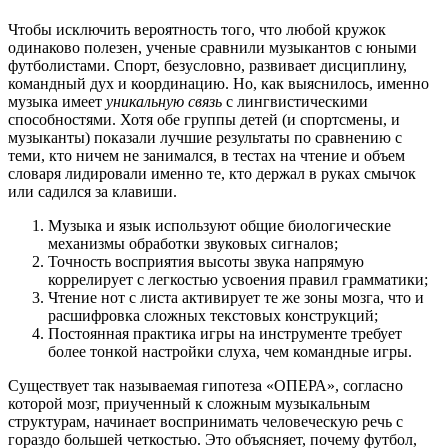
Чтобы исключить вероятность того, что любой кружок
одинаково полезен, ученые сравнили музыкантов с юными
футболистами. Спорт, безусловно, развивает дисциплину,
командный дух и координацию. Но, как выяснилось, именно
музыка имеет
уникальную связь
с лингвистическими
способностями. Хотя обе группы детей (и спортсмены, и
музыканты) показали лучшие результаты по сравнению с
теми, кто ничем не занимался, в тестах на чтение и объем
словаря лидировали именно те, кто держал в руках смычок
или садился за клавиши.
Музыка и язык используют общие биологические
механизмы обработки звуковых сигналов;
Точность восприятия высоты звука напрямую
коррелирует с легкостью усвоения правил грамматики;
Чтение нот с листа активирует те же зоны мозга, что и
расшифровка сложных текстовых конструкций;
Постоянная практика игры на инструменте требует
более тонкой настройки слуха, чем командные игры.
Существует так называемая гипотеза «ОПЕРА», согласно
которой мозг, приученный к сложным музыкальным
структурам, начинает воспринимать человеческую речь с
гораздо большей четкостью. Это объясняет, почему футбол,