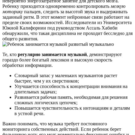
невероятно энергозатратное занятие для детского мозга.
Ребенку приходится одновременно контролировать
мелкую
моторику
пальцев, следить за высотой звука и выдерживать
заданный ритм. В этот момент нейронные связи работают на
пределе своих возможностей. Исследователи из Университета
Южной Калифорнии под руководством Ассаль Хабиби
обнаружили, что такая дисциплина не проходит бесследно для
общего развития.
Те, кто
регулярно занимается музыкой
, демонстрируют
гораздо более богатый лексикон и высокую скорость
обработки информации.
Словарный запас у маленьких музыкантов растет
быстрее, чем у их сверстников;
Улучшается способность к концентрации внимания на
длительных задачах;
Развивается рабочая память, необходимая для решения
сложных логических цепочек;
Повышается чувствительность к интонациям и деталям
в устной речи.
Важно понимать, что музыка требует постоянного
мониторинга собственных действий. Если ребенок берет
фальшивую ноту, его мозг моментально фиксирует ошибку и