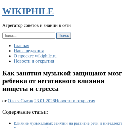
WIKIPHILE
Агрегатор советов и знаний в сети
Найти:
Главная
Наша редакция
О проекте wikiphile.ru
Новости и открытия
Как занятия музыкой защищают мозг
ребенка от негативного влияния
нищеты и стресса
Как
от
Олеся Сысак
23.01.2026
Новости и открытия
занятия
музыкой
Содержание статьи:
защищают
мозг
Влияние музыкальных занятий на развитие речи и интеллекта
ребенка