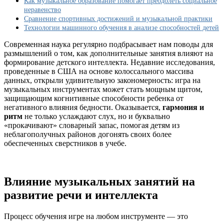
Как музыкальное образование помогает преодолеть социальное
от
неравенство
негативного
Сравнение спортивных достижений и музыкальной практики
влияния
Технологии машинного обучения в анализе способностей детей
нищеты
и
Современная наука регулярно подбрасывает нам поводы для
стресса
размышлений о том, как дополнительные занятия влияют на
формирование детского интеллекта. Недавние исследования,
проведенные в США на основе колоссального массива
данных, открыли удивительную закономерность: игра на
музыкальных инструментах может стать мощным щитом,
защищающим когнитивные способности ребенка от
негативного влияния бедности. Оказывается,
гармония и
ритм
не только услаждают слух, но и буквально
«прокачивают» словарный запас, помогая детям из
неблагополучных районов догонять своих более
обеспеченных сверстников в учебе.
Влияние музыкальных занятий на
развитие речи и интеллекта
Процесс обучения игре на любом инструменте — это