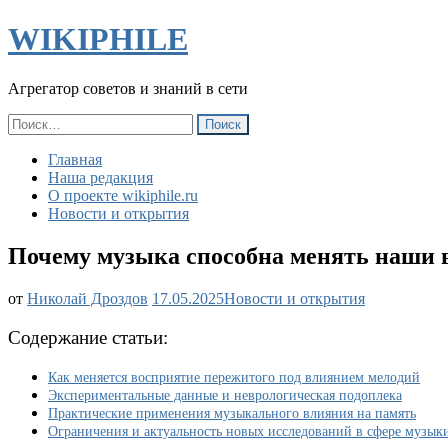
WIKIPHILE
Агрегатор советов и знаний в сети
Найти:
Главная
Наша редакция
О проекте wikiphile.ru
Новости и открытия
Почему музыка способна менять наши 
Почему
от
Николай Дроздов
17.05.2025
Новости и открытия
музыка
способна
Содержание статьи:
менять
наши
Как меняется восприятие пережитого под влиянием мелодий
воспоминания
Экспериментальные данные и неврологическая подоплека
и
Практические применения музыкального влияния на память
влиять
Ограничения и актуальность новых исследований в сфере музык
на