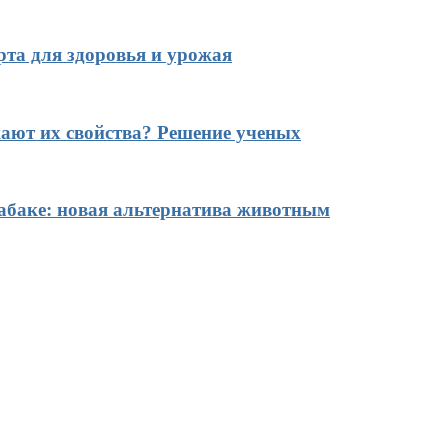
рта для здоровья и урожая
ают их свойства? Решение ученых
табаке: новая альтернатива животным