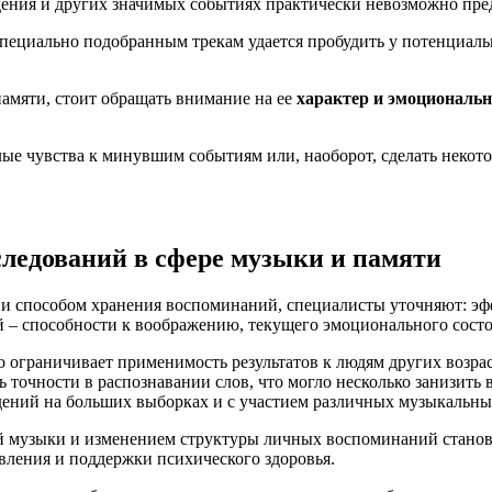
дения и других значимых событиях практически невозможно пред
специально подобранным трекам удается пробудить у потенциал
памяти, стоит обращать внимание на ее
характер и эмоциональ
лые чувства к минувшим событиям или, наоборот, сделать некото
ледований в сфере музыки и памяти
 и способом хранения воспоминаний, специалисты уточняют: эф
й – способности к воображению, текущего эмоционального сост
 ограничивает применимость результатов к людям других возра
 точности в распознавании слов, что могло несколько занизит
ений на больших выборках и с участием различных музыкальны
ой музыки и изменением структуры личных воспоминаний стано
вления и поддержки психического здоровья.