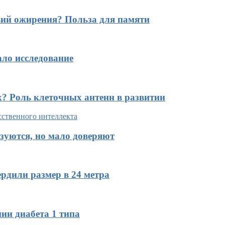
вий ожирения? Польза для памяти
ало исследование
х? Роль клеточных антенн в развитии
зуются, но мало доверяют
рдили размер в 24 метра
ии диабета 1 типа