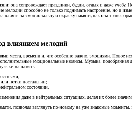
ни: она сопровождает праздники, будни, отдых и даже учебу. Н
ие мелодии способно не только поднимать настроение, но и изм
бна влиять на эмоциональную окраску памяти, как она трансфор
од влиянием мелодий
ми места, времени и, что особенно важно, эмоциями. Новое ис
ополнительные эмоциональные нюансы. Музыка, подобранная для
достными;
или нотки ностальгии;
 нейтральном состоянии.
изменения даже в нейтральных ситуациях, делая их более знач
ти, позволяя взглянуть по-новому на уже знакомые моменты, ве