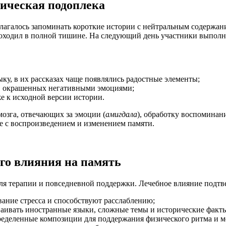
ическая подоплека
лагалось запоминать короткие истории с нейтральным содержан
оходил в полной тишине. На следующий день участники выполня
у, в их рассказах чаще появлялись радостные элементы;
й, окрашенных негативными эмоциями;
е к исходной версии истории.
озга, отвечающих за эмоции (
амигдала
), обработку воспоминани
е с воспроизведением и изменением памяти.
го влияния на память
для терапии и повседневной поддержки. Лечебное влияние подтв
ние стресса и способствуют расслаблению;
ваивать иностранные языки, сложные темы и исторические факт
еделенные композиции для поддержания физического ритма и м