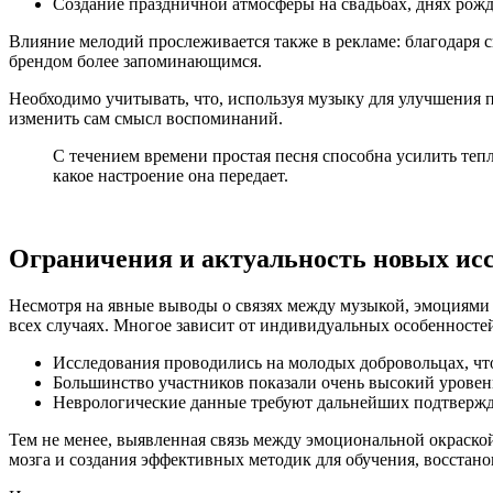
Создание праздничной атмосферы на свадьбах, днях рож
Влияние мелодий прослеживается также в рекламе: благодаря 
брендом более запоминающимся.
Необходимо учитывать, что, используя музыку для улучшения 
изменить сам смысл воспоминаний.
С течением времени простая песня способна усилить теп
какое настроение она передает.
Ограничения и актуальность новых исс
Несмотря на явные выводы о связях между музыкой, эмоциями
всех случаях. Многое зависит от индивидуальных особенносте
Исследования проводились на молодых добровольцах, что
Большинство участников показали очень высокий уровень
Неврологические данные требуют дальнейших подтвержд
Тем не менее, выявленная связь между эмоциональной окраск
мозга и создания эффективных методик для обучения, восстано