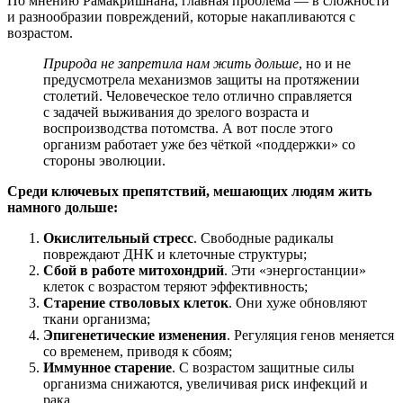
По мнению Рамакришнана, главная проблема — в сложности
и разнообразии повреждений, которые накапливаются с
возрастом.
Природа не запретила нам жить дольше
, но и не
предусмотрела механизмов защиты на протяжении
столетий. Человеческое тело отлично справляется
с задачей выживания до зрелого возраста и
воспроизводства потомства. А вот после этого
организм работает уже без чёткой «поддержки» со
стороны эволюции.
Среди ключевых препятствий, мешающих людям жить
намного дольше:
Окислительный стресс
. Свободные радикалы
повреждают ДНК и клеточные структуры;
Сбой в работе митохондрий
. Эти «энергостанции»
клеток с возрастом теряют эффективность;
Старение стволовых клеток
. Они хуже обновляют
ткани организма;
Эпигенетические изменения
. Регуляция генов меняется
со временем, приводя к сбоям;
Иммунное старение
. С возрастом защитные силы
организма снижаются, увеличивая риск инфекций и
рака.