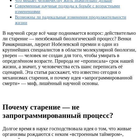
Что мешает человечеству жить значительно дольше
дольше
Современные научные подходы к борьбе с возрастными
чем
изменениями
сейчас:
Возможны ли радикальные изменения продолжительности
человек
жизни
не
запрограммирован
В научной среде всё чаще поднимается вопрос: действительно
на
ли старение — неизбежный биологический процесс? Венки
старение
Рамакришнан, лауреат Нобелевской премии и один из
крупнейших специалистов в области молекулярной биологии,
уверен — человек не создан для того, чтобы умирать в
определённом возрасте. Природа не «прописала» срок нашей
жизни, а значит, у человечества есть шанс переписать её
сценарий. Эта статья расскажет, что известно сегодня о
механизмах старения, и почему идея «запрограммированной
смерти» — миф, лишённый научной основы.
Почему старение — не
запрограммированный процесс?
Долгое время в науке господствовала идея о том, что живые
организмы рождаются с неким «встроенным таймером»,