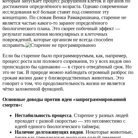
который запускает процесс разрушения клеток и органов по
достижении определённого возраста. Однако современные
исследования всё больше ставят под сомнение эту
концепцию. По словам Венки Рамакришнана, старение не
является частью какого-то заранее определённого
биологического плана. Это скорее побочный эффект —
результат накопления молекулярных и клеточных
повреждений, которые организм не всегда способен
исправить.
Если бы старение было программируемым, как, например,
процесс роста или полового созревания, то у всех видов оно
происходило бы одинаково — в строго отведённый срок. Но
это не так. В природе можно наблюдать огромный разброс по
срокам жизни даже у близкородственных животных. Это
говорит о том, что продолжительность жизни не является
чётко заложенной функцией.
Основные доводы против идеи «запрограммированной
смерти»:
Нестабильность процесса
. Старение у разных людей
проходит с разной скоростью — это несовместимо с
идеей единого биологического таймера;
Наличие долгоживущих видов
. Некоторые животные,
такие как гренландская акула или голый землекоп,