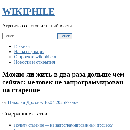
WIKIPHILE
Агрегатор советов и знаний в сети
Найти:
Главная
Наша редакция
О проекте wikiphile.ru
Новости и открытия
Можно ли жить в два раза дольше чем
сейчас: человек не запрограммирован
на старение
Можно
от
Николай Дроздов
16.04.2025
Разное
ли
жить
Содержание статьи:
в
два
Почему старение — не запрограммированный процесс?
раза