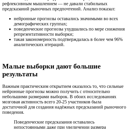
рефлексивным мышлением — не давали стабильных
предсказаний рыночных предпочтений. Анализ показал:
нейронные прогнозы оставались значимыми во всех
демографических группах;
поведенческие прогнозы ухудшались по мере снижения
репрезентативности выборки;
такая закономерность подтверждалась в более чем 96%
аналитических итераций.
Малые выборки дают большие
результаты
Важным практическим открытием оказалось то, что сильные
нейронные прогнозы можно получить с относительно
небольшими размерами выборок. В обоих исследованиях
мозговая активность всего 20-25 участников была
достаточной для создания надёжных предсказаний рыночного
поведения.
Поведенческие предсказания оставались
непостоянными даже при увеличении размера