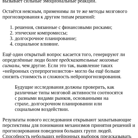
вызывает сильные эмоциональные реакции.
Остаётся неясным, применимы ли те же методы мозгового
прогнозирования к другим типам решений:
решения, связанные с финансовыми рисками;
этические компромиссы;
долгосрочное планирование;
социальное влияние.
Ещё один открытый вопрос касается того, генерируют ли
определённые люди более
предсказательные мозговые
сигналы
, чем другие. Если это так, выявление таких
«нейронных суперпрогнозистов» могло бы ещё больше
снизить стоимость и сложность нейропрогнозирования.
Будущие исследования должны проверить, как
различные типы мозговой активности соотносятся
с разными видами рынков, основанными на
страхе, долгосрочном планировании или
социальном воздействии.
Результаты нового исследования открывают захватывающие
перспективы для понимания механизмов принятия решений и
прогнозирования поведения больших групп людей.
Способность небольших нейронных выборок предсказывать