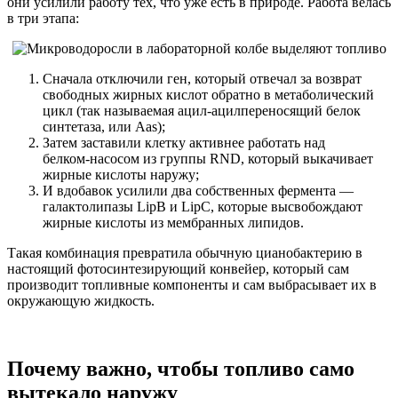
они усилили работу тех, что уже есть в природе. Работа велась
в три этапа:
Сначала отключили ген, который отвечал за возврат
свободных жирных кислот обратно в метаболический
цикл (так называемая ацил-ацилпереносящий белок
синтетаза, или Aas);
Затем заставили клетку активнее работать над
белком‑насосом из группы RND, который выкачивает
жирные кислоты наружу;
И вдобавок усилили два собственных фермента —
галактолипазы LipB и LipC, которые высвобождают
жирные кислоты из мембранных липидов.
Такая комбинация превратила обычную цианобактерию в
настоящий фотосинтезирующий конвейер, который сам
производит топливные компоненты и сам выбрасывает их в
окружающую жидкость.
Почему важно, чтобы топливо само
вытекало наружу