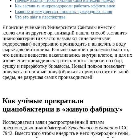
Почему важно, чтобы топливо само вытекало наружу
японских
Как заставить микроводоросли работать эффективнее
ученых
Главное преимущество: никаких чужеродных генов
Что это даёт в перспективе
Японские учёные из Университета Сайтамы вместе с
коллегами из других организаций нашли способ заставить
цианобактерии (их часто называют сине‑зелёными
водорослями) непрерывно производить и выделять в воду
сырьё для биотоплива. Раньше главной проблемой было то,
что ценные вещества накапливались внутри клеток, и для их
извлечения приходилось тратить много энергии на сбор,
сушку и переработку биомассы. Новый подход позволяет
получать топливные полуфабрикаты прямо из питательной
среды, не разрушая самих производителей.
Как учёные превратили
цианобактерии в «живую фабрику»
Исследователи взяли распространённый штамм
пресноводных цианобактерий
Synechococcus elongatus
PCC
7942. Вместо того чтобы внедрять в него чужеродные гены,