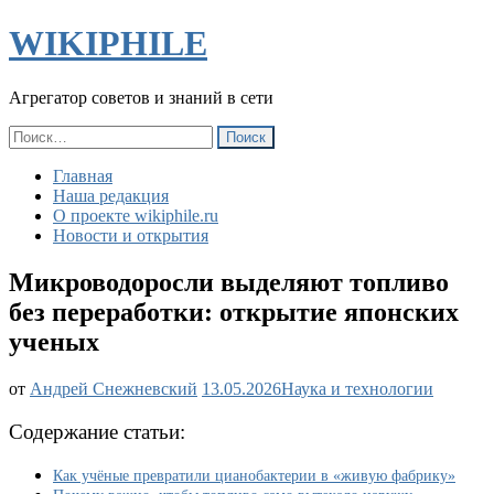
WIKIPHILE
Агрегатор советов и знаний в сети
Найти:
Главная
Наша редакция
О проекте wikiphile.ru
Новости и открытия
Микроводоросли выделяют топливо
без переработки: открытие японских
ученых
Микроводоросли
от
Андрей Снежневский
13.05.2026
Наука и технологии
выделяют
топливо
Содержание статьи:
без
переработки:
Как учёные превратили цианобактерии в «живую фабрику»
открытие