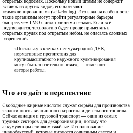
открытых водоёмах. Поскольку новый штамм не содержит
вставок из других видов, его называют
«самоклонированным» (self‑cloning). Это важная особенность:
такие организмы могут пройти регуляторные барьеры
быстрее, чем ГМО с иностранными генами. Если всё
подтвердится, технологию будет проще применять в
открытых прудах под открытым небом, не опасаясь сложных
разрешений.
«Поскольку в клетках нет чужеродной ДНК,
нормативные препятствия для
крупномасштабного наружного культивирования
могут быть значительно ниже», — отмечают
авторы работы.
Что это даёт в перспективе
Свободные жирные кислоты служат сырьём для производства
экологичного авиационного керосина и дизельного топлива.
Сейчас авиация и грузовой транспорт — одни из самых
трудных секторов для декарбонизации, потому что
аккумуляторы слишком тяжёлые. Использование
цианобактерий, которые питаются солнечным светом и