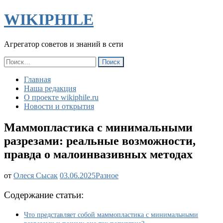
WIKIPHILE
Агрегатор советов и знаний в сети
Найти:
Главная
Наша редакция
О проекте wikiphile.ru
Новости и открытия
Маммопластика с минимальными
разрезами: реальные возможности,
правда о малоинвазивных методах
Маммопластика
от
Олеся Сысак
03.06.2025
Разное
с
минимальными
Содержание статьи:
разрезами:
реальные
Что представляет собой маммопластика с минимальными
возможности,