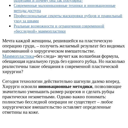
разрезами и почему она так популярна?
правда
Современные малоинвазивные техники и инновационные
о
методы доступа
малоинвазивных
Профессиональные секреты маскировки рубцов и правильный
методах
уход за швами
Реальные возможности и ограничения современной
«бесследной» маммопластики
Мечта каждой женщины, решившейся на пластическую
операцию груди, – получить желаемый результат без видимых
напоминаний о хирургическом вмешательстве.
Маммопластика
«без следа» звучит как волшебная формула,
обещающая идеальную грудь без единого рубца. Но насколько
реалистичны такие обещания в современной пластической
хирургии?
Сегодня технологии действительно шагнули далеко вперед.
Хирурги освоили
инновационные методики
, позволяющие
значительно уменьшить размер разрезов и сделать рубцы
практически незаметными. Однако важно понимать:
полностью бесследной операции не существует – любое
хирургическое вмешательство оставляет определенные
отметины на коже.