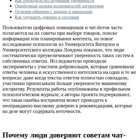
Как проходило исследование уверенности
нового
Ошибочные оценки возможностей алгоритмов
исследования
Отличия общения с людьми и машинами
Как улучшить доверие к системам
Пользователи цифровых помощников и чат-ботов часто
полагаются на их советы при выборе товаров, поиске
информации или планировании контента, но новое
исследование психологов из Университета Ватерлоо и
Университетского колледжа Лондона показало, что люди
систематически преувеличивают уверенность таких систем в
собственных ответах. Исследователи проводили
эксперименты с участием добровольцев, которые сравнивали
ответы человека и искусственного интеллекта на одни и те же
вопросы: даже когда тексты ответов полностью совпадали,
участники приписывали больше уверенности машинному
алгоритму. Результаты работы опубликованы в профильном
психологическом журнале, а авторы проекта подчеркивают,
что такая ошибка восприятия может приводить к
неоправданно высокому доверию к рекомендациям, которые
на деле могут содержать неточности.
Почему люди доверяют советам чат-