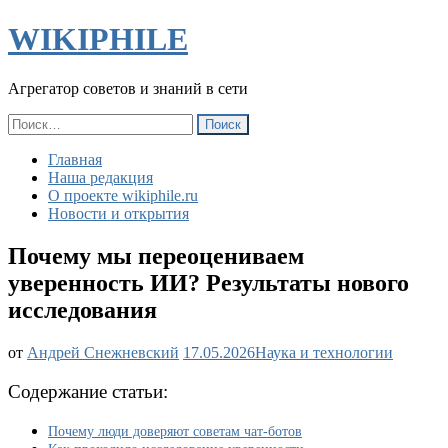
WIKIPHILE
Агрегатор советов и знаний в сети
Найти:
Главная
Наша редакция
О проекте wikiphile.ru
Новости и открытия
Почему мы переоцениваем
уверенность ИИ? Результаты нового
исследования
Почему
от
Андрей Снежневский
17.05.2026
Наука и технологии
мы
переоцениваем
Содержание статьи:
уверенность
ИИ?
Почему люди доверяют советам чат-ботов
Результаты