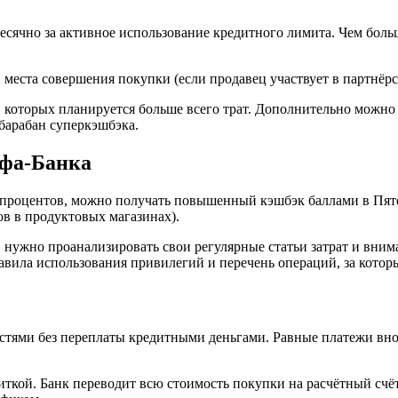
есячно за активное использование кредитного лимита. Чем боль
и места совершения покупки (если продавец участвует в партнёр
которых планируется больше всего трат. Дополнительно можно п
барабан суперкэшбэка.
ьфа-Банка
 процентов, можно получать повышенный кэшбэк баллами в Пятёр
ов в продуктовых магазинах).
 нужно проанализировать свои регулярные статьи затрат и вним
авила использования привилегий и перечень операций, за котор
стями без переплаты кредитными деньгами. Равные платежи внос
иткой. Банк переводит всю стоимость покупки на расчётный счёт