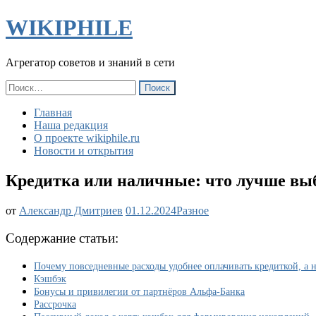
WIKIPHILE
Агрегатор советов и знаний в сети
Найти:
Главная
Наша редакция
О проекте wikiphile.ru
Новости и открытия
Кредитка или наличные: что лучше выб
Кредитка
от
Александр Дмитриев
01.12.2024
Разное
или
наличные:
Содержание статьи:
что
лучше
Почему повседневные расходы удобнее оплачивать кредиткой, а
выбрать
Кэшбэк
для
Бонусы и привилегии от партнёров Альфа-Банка
повседневных
Рассрочка
трат?