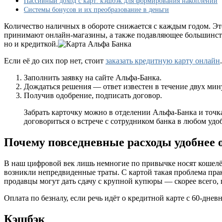
Пассивный доход с карт: кэшбэк для формирования накоплений
Системы бонусов и их преобразование в деньги
Количество наличных в обороте снижается с каждым годом. Эт
принимают онлайн-магазины, а также подавляющее большинство
но и кредиткой.
Если её до сих пор нет, стоит
заказать кредитную карту онлайн
Заполнить заявку на сайте Альфа-Банка.
Дождаться решения — ответ известен в течение двух мин
Получив одобрение, подписать договор.
Забрать карточку можно в отделении Альфа-Банка и точк
договориться о встрече с сотрудником банка в любом удоб
Почему повседневные расходы удобнее 
В наш цифровой век лишь немногие по привычке носят кошелёк
возникли непредвиденные траты. С картой такая проблема прак
продавцы могут дать сдачу с крупной купюры — скорее всего, 
Оплата по безналу, если речь идёт о кредитной карте с 60-дн
Кэшбэк