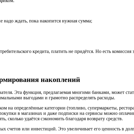
афиком.
не надо ждать, пока накопится нужная сумма;
требительского кредита, платить не придётся. Но есть комиссия 
ормирования накоплений
ователя. Эта функция, предлагаемая многими банками, может ст
имальными выгодами и грамотно распределять расходы.
м на определённые категории (топливо, супермаркеты, рестора
купки в магазинах и даже подписки на сервисы можно оплачива
ть, сколько удаётся сэкономить благодаря возврату средств.
ых счетов или инвестиций. Это увеличивает его ценность в до