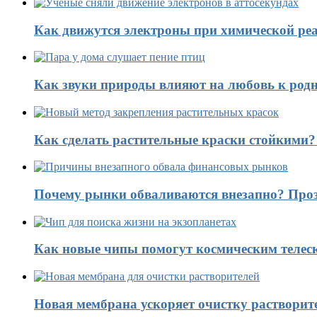
Как движутся электроны при химической реа
Как звуки природы влияют на любовь к род
Как сделать растительные краски стойкими
Почему рынки обваливаются внезапно? Проз
Как новые чипы помогут космическим телес
Новая мембрана ускоряет очистку растворит