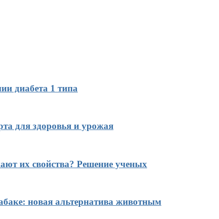
ии диабета 1 типа
рта для здоровья и урожая
ают их свойства? Решение ученых
табаке: новая альтернатива животным