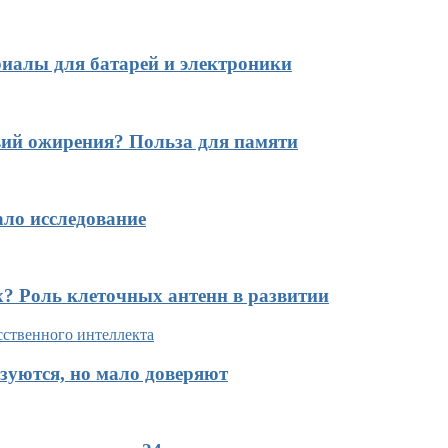
иалы для батарей и электроники
вий ожирения? Польза для памяти
ало исследование
х? Роль клеточных антенн в развитии
зуются, но мало доверяют