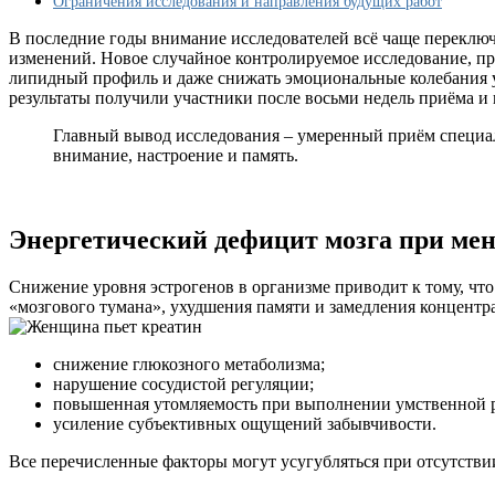
Ограничения исследования и направления будущих работ
В последние годы внимание исследователей всё чаще переключ
изменений. Новое случайное контролируемое исследование, пр
липидный профиль и даже снижать эмоциональные колебания у 
результаты получили участники после восьми недель приёма и
Главный вывод исследования – умеренный приём специал
внимание, настроение и память.
Энергетический дефицит мозга при мен
Снижение уровня эстрогенов в организме приводит к тому, что
«мозгового тумана», ухудшения памяти и замедления концентр
снижение глюкозного метаболизма;
нарушение сосудистой регуляции;
повышенная утомляемость при выполнении умственной 
усиление субъективных ощущений забывчивости.
Все перечисленные факторы могут усугубляться при отсутстви