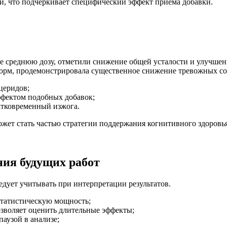
й, что подчёркивает специфический эффект приёма добавки.
 среднюю дозу, отметили снижение общей усталости и улучшен
орм, продемонстрировала существенное снижение тревожных со
церидов;
эффектом подобных добавок;
тковременный изжога.
жет стать частью стратегии поддержания когнитивного здоровь
ния будущих работ
едует учитывать при интерпретации результатов.
статистическую мощность;
озволяет оценить длительные эффекты;
аузой в анализе;