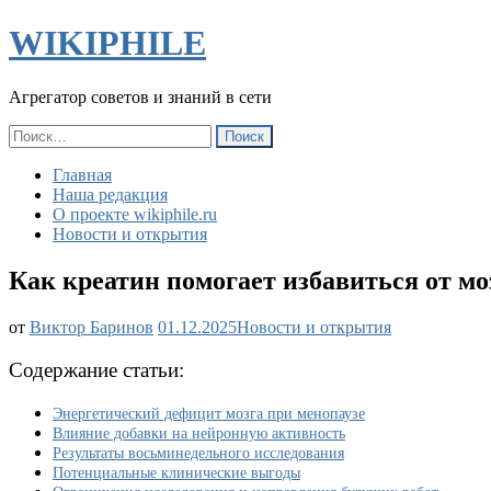
WIKIPHILE
Агрегатор советов и знаний в сети
Найти:
Главная
Наша редакция
О проекте wikiphile.ru
Новости и открытия
Как креатин помогает избавиться от м
Как
от
Виктор Баринов
01.12.2025
Новости и открытия
креатин
помогает
Содержание статьи:
избавиться
от
Энергетический дефицит мозга при менопаузе
мозгового
Влияние добавки на нейронную активность
тумана
Результаты восьминедельного исследования
у
Потенциальные клинические выгоды
женщин