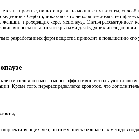
ается на простые, но потенциально мощные нутриенты, способн
оведённое в Сербии, показало, что небольшие дозы специфическ
женщин, проходящих через менопаузу. Статья рассматривает, ка
 какие вопросы остаются открытыми для будущих исследований.
ьно разработанных форм вещества приводит к повышению его ур
опаузе
 клетки головного мозга менее эффективно используют глюкозу,
ации. Кроме того, перераспределяется кровоток, что дополните
работы;
и корректирующих мер, поэтому поиск безопасных методов подде