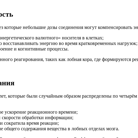
ость
з которые небольшие дозы соединения могут компенсировать эн
энергетического валютного» носителя в клетках;
о восстанавливать энергию во время кратковременных нагрузок;
оение и когнитивные процессы.
ного реагирования, таких как лобная кора, где формируются ре
ания
 лет, которые были случайным образом распределены по четырём
ное ускорение реакционного времени;
 и скорости обработки информации;
и сократила время реакции;
е общего содержания вещества в лобных отделах мозга.