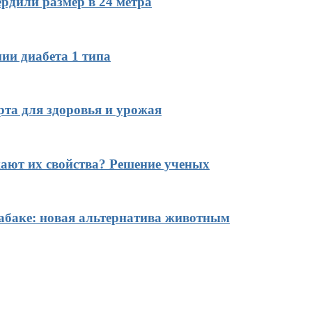
рдили размер в 24 метра
ии диабета 1 типа
рта для здоровья и урожая
ают их свойства? Решение ученых
табаке: новая альтернатива животным