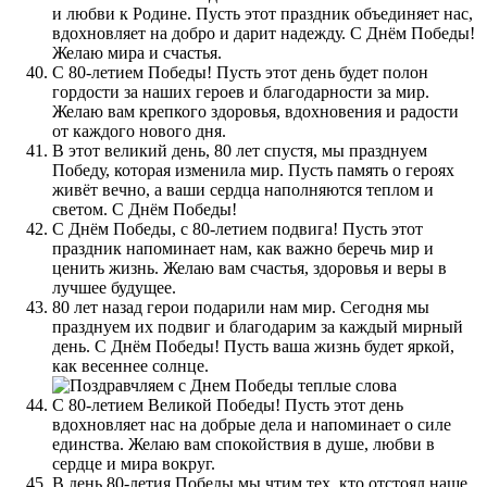
и любви к Родине. Пусть этот праздник объединяет нас,
вдохновляет на добро и дарит надежду. С Днём Победы!
Желаю мира и счастья.
С 80-летием Победы! Пусть этот день будет полон
гордости за наших героев и благодарности за мир.
Желаю вам крепкого здоровья, вдохновения и радости
от каждого нового дня.
В этот великий день, 80 лет спустя, мы празднуем
Победу, которая изменила мир. Пусть память о героях
живёт вечно, а ваши сердца наполняются теплом и
светом. С Днём Победы!
С Днём Победы, с 80-летием подвига! Пусть этот
праздник напоминает нам, как важно беречь мир и
ценить жизнь. Желаю вам счастья, здоровья и веры в
лучшее будущее.
80 лет назад герои подарили нам мир. Сегодня мы
празднуем их подвиг и благодарим за каждый мирный
день. С Днём Победы! Пусть ваша жизнь будет яркой,
как весеннее солнце.
С 80-летием Великой Победы! Пусть этот день
вдохновляет нас на добрые дела и напоминает о силе
единства. Желаю вам спокойствия в душе, любви в
сердце и мира вокруг.
В день 80-летия Победы мы чтим тех, кто отстоял наше