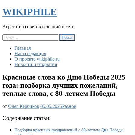
WIKIPHILE
Агрегатор советов и знаний в сети
Найти:
Главная
Наша редакция
О проекте wikiphile.ru
Новости и открытия
Красивые слова ко Дню Победы 2025
года: подборка лучших пожеланий,
теплые слова, с 80-летием Победы
Красивые
от
Олег Кербиков
05.05.2025
Разное
слова
ко
Содержание статьи:
Дню
Победы
Подборка красивых поздравлений с 80-летием Дня Победы
2025