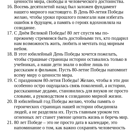
ценности мира, свободы и человеческого достоинства.
Восемь десятилетий назад был заложен фундамент
нашего мирного настоящего. В День 80-летия Победы
желаю, чтобы уроки прошлого помогали нам избегать
ошибок в будущем, а память о героях вдохновляла на
созидание.
С Днём Великой Победы! 80 лет спустя мы по-
прежнему стремимся быть достойными тех, кто подарил
нам возможность жить, любить и мечтать под мирным
небом.
В этот юбилейный День Победы хочется пожелать,
чтобы страшные страницы истории оставались только в
учебниках, а наши дети знали о войне лишь по
рассказам и фильмам. Пусть 80-летие Победы напомнит
всему миру о ценности мира.
С праздником 80-летия Победы! Желаю, чтобы в эти дни
особенно остро ощущалась связь поколений, а истории,
рассказанные дедами, становились для внуков не просто
словами, а руководством к созиданию мирной жизни.
В юбилейный год Победы желаю, чтобы память о
героических страницах нашей истории объединяла
людей, а не разделяла их. Пусть главным уроком тех
огненных лет станет умение ценить жизнь и беречь мир.
80 лет Победе – это не просто дата в календаре, это
напоминание о том, как важно сохранять человечность