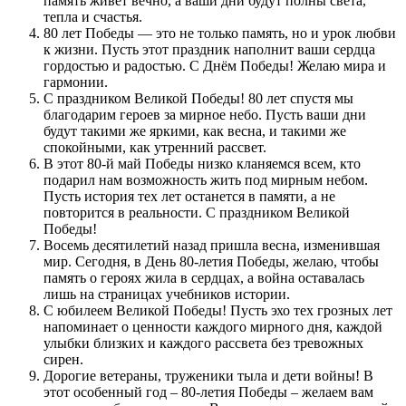
память живёт вечно, а ваши дни будут полны света,
тепла и счастья.
80 лет Победы — это не только память, но и урок любви
к жизни. Пусть этот праздник наполнит ваши сердца
гордостью и радостью. С Днём Победы! Желаю мира и
гармонии.
С праздником Великой Победы! 80 лет спустя мы
благодарим героев за мирное небо. Пусть ваши дни
будут такими же яркими, как весна, и такими же
спокойными, как утренний рассвет.
В этот 80-й май Победы низко кланяемся всем, кто
подарил нам возможность жить под мирным небом.
Пусть история тех лет останется в памяти, а не
повторится в реальности. С праздником Великой
Победы!
Восемь десятилетий назад пришла весна, изменившая
мир. Сегодня, в День 80-летия Победы, желаю, чтобы
память о героях жила в сердцах, а война оставалась
лишь на страницах учебников истории.
С юбилеем Великой Победы! Пусть эхо тех грозных лет
напоминает о ценности каждого мирного дня, каждой
улыбки близких и каждого рассвета без тревожных
сирен.
Дорогие ветераны, труженики тыла и дети войны! В
этот особенный год – 80-летия Победы – желаем вам