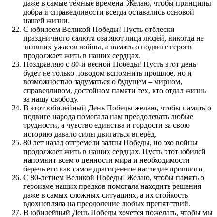
даже в самые тёмные времена. Желаю, чтобы принципы
добра и справедливости всегда оставались основой
нашей жизни.
С юбилеем Великой Победы! Пусть отблески
праздничного салюта озаряют лица людей, никогда не
знавших ужасов войны, а память о подвиге героев
продолжает жить в наших сердцах.
Поздравляю с 80-й весной Победы! Пусть этот день
будет не только поводом вспомнить прошлое, но и
возможностью задуматься о будущем – мирном,
справедливом, достойном памяти тех, кто отдал жизнь
за нашу свободу.
В этот юбилейный День Победы желаю, чтобы память о
подвиге народа помогала нам преодолевать любые
трудности, а чувство единства и гордости за свою
историю давало силы двигаться вперёд.
80 лет назад отгремели залпы Победы, но эхо войны
продолжает жить в наших сердцах. Пусть этот юбилей
напомнит всем о ценности мира и необходимости
беречь его как самое драгоценное наследие прошлого.
С 80-летием Великой Победы! Желаю, чтобы память о
героизме наших предков помогала находить решения
даже в самых сложных ситуациях, а их стойкость
вдохновляла на преодоление любых препятствий.
В юбилейный День Победы хочется пожелать, чтобы мы