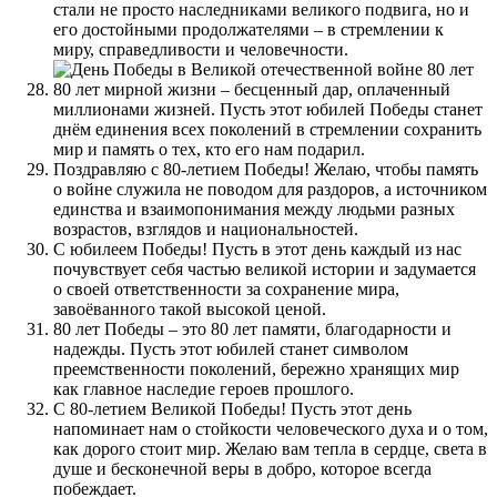
стали не просто наследниками великого подвига, но и
его достойными продолжателями – в стремлении к
миру, справедливости и человечности.
80 лет мирной жизни – бесценный дар, оплаченный
миллионами жизней. Пусть этот юбилей Победы станет
днём единения всех поколений в стремлении сохранить
мир и память о тех, кто его нам подарил.
Поздравляю с 80-летием Победы! Желаю, чтобы память
о войне служила не поводом для раздоров, а источником
единства и взаимопонимания между людьми разных
возрастов, взглядов и национальностей.
С юбилеем Победы! Пусть в этот день каждый из нас
почувствует себя частью великой истории и задумается
о своей ответственности за сохранение мира,
завоёванного такой высокой ценой.
80 лет Победы – это 80 лет памяти, благодарности и
надежды. Пусть этот юбилей станет символом
преемственности поколений, бережно хранящих мир
как главное наследие героев прошлого.
С 80-летием Великой Победы! Пусть этот день
напоминает нам о стойкости человеческого духа и о том,
как дорого стоит мир. Желаю вам тепла в сердце, света в
душе и бесконечной веры в добро, которое всегда
побеждает.