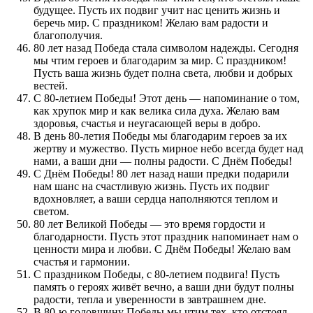
будущее. Пусть их подвиг учит нас ценить жизнь и
беречь мир. С праздником! Желаю вам радости и
благополучия.
80 лет назад Победа стала символом надежды. Сегодня
мы чтим героев и благодарим за мир. С праздником!
Пусть ваша жизнь будет полна света, любви и добрых
вестей.
С 80-летием Победы! Этот день — напоминание о том,
как хрупок мир и как велика сила духа. Желаю вам
здоровья, счастья и неугасающей веры в добро.
В день 80-летия Победы мы благодарим героев за их
жертву и мужество. Пусть мирное небо всегда будет над
нами, а ваши дни — полны радости. С Днём Победы!
С Днём Победы! 80 лет назад наши предки подарили
нам шанс на счастливую жизнь. Пусть их подвиг
вдохновляет, а ваши сердца наполняются теплом и
светом.
80 лет Великой Победы — это время гордости и
благодарности. Пусть этот праздник напоминает нам о
ценности мира и любви. С Днём Победы! Желаю вам
счастья и гармонии.
С праздником Победы, с 80-летием подвига! Пусть
память о героях живёт вечно, а ваши дни будут полны
радости, тепла и уверенности в завтрашнем дне.
В 80-ю годовщину Победы мы чтим тех, кто отстоял