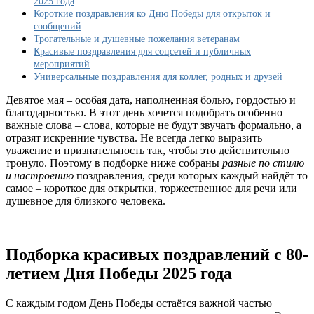
2025 года
года:
Короткие поздравления ко Дню Победы для открыток и
подборка
сообщений
лучших
Трогательные и душевные пожелания ветеранам
пожеланий,
Красивые поздравления для соцсетей и публичных
теплые
мероприятий
слова,
Универсальные поздравления для коллег, родных и друзей
с
80-
Девятое мая – особая дата, наполненная болью, гордостью и
летием
благодарностью. В этот день хочется подобрать особенно
Победы
важные слова – слова, которые не будут звучать формально, а
отразят искренние чувства. Не всегда легко выразить
уважение и признательность так, чтобы это действительно
тронуло. Поэтому в подборке ниже собраны
разные по стилю
и настроению
поздравления, среди которых каждый найдёт то
самое – короткое для открытки, торжественное для речи или
душевное для близкого человека.
Подборка красивых поздравлений с 80-
летием Дня Победы 2025 года
С каждым годом День Победы остаётся важной частью