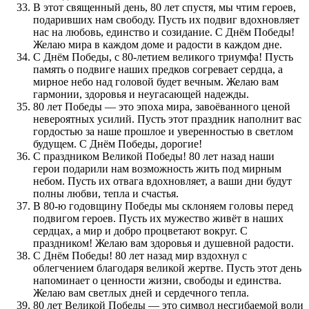
В этот священный день, 80 лет спустя, мы чтим героев,
подаривших нам свободу. Пусть их подвиг вдохновляет
нас на любовь, единство и созидание. С Днём Победы!
Желаю мира в каждом доме и радости в каждом дне.
С Днём Победы, с 80-летием великого триумфа! Пусть
память о подвиге наших предков согревает сердца, а
мирное небо над головой будет вечным. Желаю вам
гармонии, здоровья и неугасающей надежды.
80 лет Победы — это эпоха мира, завоёванного ценой
невероятных усилий. Пусть этот праздник наполнит вас
гордостью за наше прошлое и уверенностью в светлом
будущем. С Днём Победы, дорогие!
С праздником Великой Победы! 80 лет назад наши
герои подарили нам возможность жить под мирным
небом. Пусть их отвага вдохновляет, а ваши дни будут
полны любви, тепла и счастья.
В 80-ю годовщину Победы мы склоняем головы перед
подвигом героев. Пусть их мужество живёт в наших
сердцах, а мир и добро процветают вокруг. С
праздником! Желаю вам здоровья и душевной радости.
С Днём Победы! 80 лет назад мир вздохнул с
облегчением благодаря великой жертве. Пусть этот день
напоминает о ценности жизни, свободы и единства.
Желаю вам светлых дней и сердечного тепла.
80 лет Великой Победы — это символ несгибаемой воли