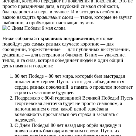
истории, которую передают из поколения в поколение. Это не
просто праздничная дата, а глубокий символ стойкости,
благодарности и веры в лучшее. И в этот день особенно
важно находить
правильные слова
— такие, которые не звучат
шаблонно, а пробуждают настоящие чувства.
Ниже собраны
55 красивых поздравлений
, которые
подойдут для самых разных случаев: короткие — для
сообщений, торжественные — для публичных выступлений,
душевные — для ветеранов и близких. В них — уважение,
тепло, и та сила, которая объединяет людей в один общий
день памяти и гордости:
80 лет Победе – 80 лет мира, который был выстрадан
поколением героев. Пусть в этот день объединяются
сердца разных поколений, а память о прошлом помогает
строить счастливое будущее.
Поздравляю с 80-й годовщиной Великой Победы! Пусть
георгиевская ленточка будет не просто символом, а
напоминанием о том, какой ценой завоёвана
возможность просыпаться без страха и засыпать с
надеждой.
С Днём Победы! 80 лет назад мир обрёл надежду и
новую жизнь благодаря великим героям. Пусть их