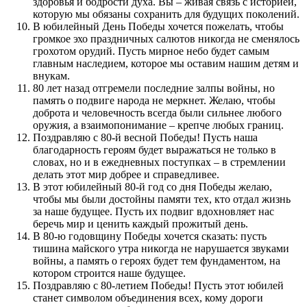
здоровья и бодрости духа. Вы – живая связь с историей,
которую мы обязаны сохранить для будущих поколений.
В юбилейный День Победы хочется пожелать, чтобы
громкое эхо праздничных салютов никогда не сменялось
грохотом орудий. Пусть мирное небо будет самым
главным наследием, которое мы оставим нашим детям и
внукам.
80 лет назад отгремели последние залпы войны, но
память о подвиге народа не меркнет. Желаю, чтобы
доброта и человечность всегда были сильнее любого
оружия, а взаимопонимание – крепче любых границ.
Поздравляю с 80-й весной Победы! Пусть наша
благодарность героям будет выражаться не только в
словах, но и в ежедневных поступках – в стремлении
делать этот мир добрее и справедливее.
В этот юбилейный 80-й год со дня Победы желаю,
чтобы мы были достойны памяти тех, кто отдал жизнь
за наше будущее. Пусть их подвиг вдохновляет нас
беречь мир и ценить каждый прожитый день.
В 80-ю годовщину Победы хочется сказать: пусть
тишина майского утра никогда не нарушается звуками
войны, а память о героях будет тем фундаментом, на
котором строится наше будущее.
Поздравляю с 80-летием Победы! Пусть этот юбилей
станет символом объединения всех, кому дороги