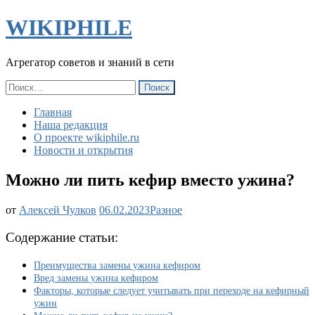
WIKIPHILE
Агрегатор советов и знаний в сети
Найти:
Главная
Наша редакция
О проекте wikiphile.ru
Новости и открытия
Можно ли пить кефир вместо ужина?
Можно
от
Алексей Чулков
06.02.2023
Разное
ли
пить
Содержание статьи:
кефир
вместо
Преимущества замены ужина кефиром
ужина?
Вред замены ужина кефиром
Факторы, которые следует учитывать при переходе на кефирный
ужин