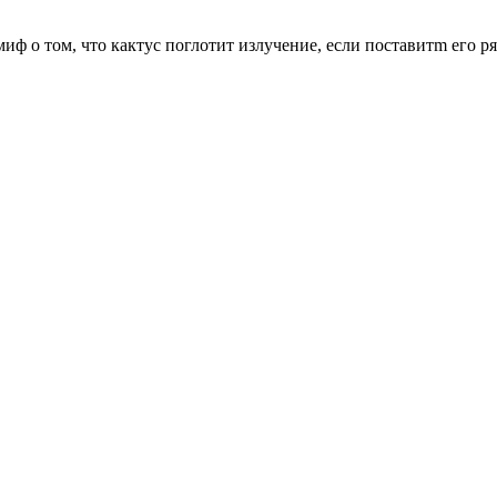
ф о том, что кактус поглотит излучение, если поставитm его р