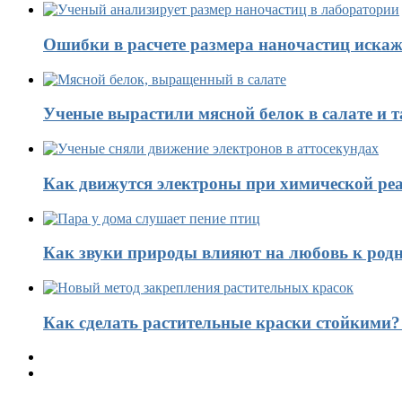
Ошибки в расчете размера наночастиц искаж
Ученые вырастили мясной белок в салате и 
Как движутся электроны при химической реа
Как звуки природы влияют на любовь к род
Как сделать растительные краски стойкими