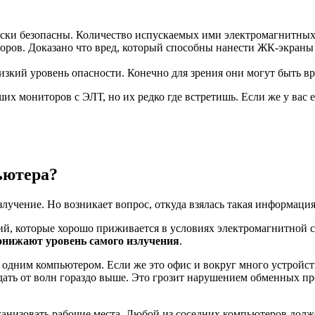
ки безопасны. Количество испускаемых ими электромагнитных в
боров. Доказано что вред, который способны нанести ЖК-экраны
изкий уровень опасности. Конечно для зрения они могут быть вр
х мониторов с ЭЛТ, но их редко где встретишь. Если же у вас е
ьютера?
лучение. Но возникает вопрос, откуда взялась такая информация
ний, которые хорошо приживается в условиях электромагнитной ср
онижают уровень самого излучения
.
за одним компьютером. Если же это офис и вокруг много устройств
адать от волн гораздо выше. Это грозит нарушением обменных п
анизовать рабочие места. Любой из соседних компьютеров должен