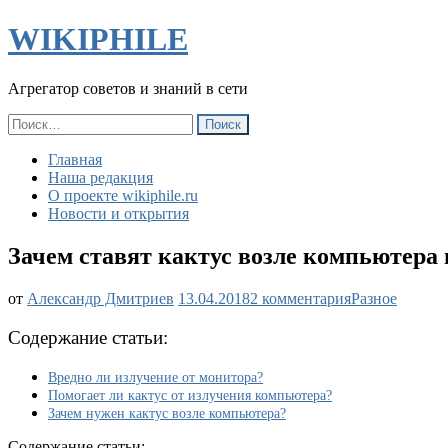
WIKIPHILE
Агрегатор советов и знаний в сети
Найти:
Главная
Наша редакция
О проекте wikiphile.ru
Новости и открытия
Зачем ставят кактус возле компьютера 
к
от
Александр Дмитриев
13.04.2018
2 комментария
Разное
записи
Зачем
Содержание статьи:
ставят
кактус
Вредно ли излучение от монитора?
возле
Помогает ли кактус от излучения компьютера?
компьютера
Зачем нужен кактус возле компьютера?
и
монитора,
Cодержание статьи: