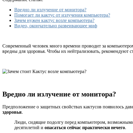
правда
ли,
Вредно ли излучение от монитора?
что
Помогает ли кактус от излучения компьютера?
он
Зачем нужен кактус возле компьютера?
поглощает
Видео, окончательно развеивающее миф
излучение?
Современный человек много времени проводит за компьютером. 
вредны для здоровья. Чтобы их нейтрализовать, рекомендуют ст
Вредно ли излучение от монитора?
Предположение о защитных свойствах кактусов появилось давно
здоровья
.
Люди, сидящие подолгу перед компьютером, возможными с
десятилетий и
опасаться сейчас практически нечего
.