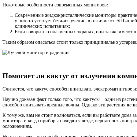
Некоторые особенности современных мониторов:
Современные жидкокристаллические мониторы практичес
у них отсутствует бета-излучение, в отличие от ЭЛТ-при
клинических испытаниях;
Если говорить о плазменных экранах, они также имеют н
Таким образом опасаться стоит только принципиально устаревши
Помогает ли кактус от излучения комп
Считается, что кактус способен впитывать электромагнитное из
Научно доказан факт только того, что кактусы – одни из расте
способно впитывать вредные волны. Однако эти растения
не п
К тому же, вам не стоит волноваться, если вы работаете дома 
монитора и когда приборы находятся везде, вероятность постр
осложнениям.
Но кактус здесь не способен помочь, необходимо правильно орг