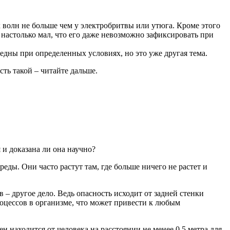
олн не больше чем у электробритвы или утюга. Кроме этого
 настолько мал, что его даже невозможно зафиксировать при
едны при определенных условиях, но это уже другая тема.
сть такой – читайте дальше.
 и доказана ли она научно?
еды. Они часто растут там, где больше ничего не растет и
 – другое дело. Ведь опасность исходит от задней стенки
роцессов в организме, что может привести к любым
 находится от человека на расстоянии не менее 0,5 метра для