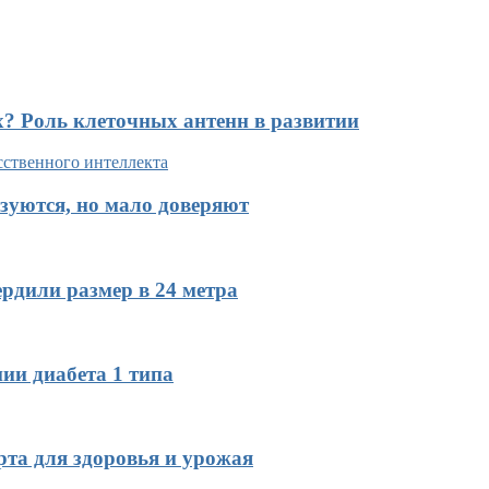
х? Роль клеточных антенн в развитии
зуются, но мало доверяют
рдили размер в 24 метра
ии диабета 1 типа
рта для здоровья и урожая