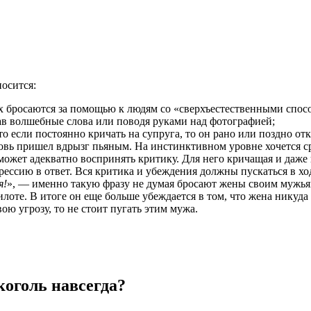
осится:
 бросаются за помощью к людям со «сверхъестественными спосо
ав волшебные слова или поводя руками над фотографией;
о если постоянно кричать на супруга, то он рано или поздно отк
вновь пришел вдрызг пьяным. На инстинктивном уровне хочется 
 может адекватно воспринять критику. Для него кричащая и даж
рессию в ответ. Вся критика и убеждения должны пускаться в хо
я!
», — именно такую фразу не думая бросают жены своим мужьям
илоте. В итоге он еще больше убеждается в том, что жена никуд
ю угрозу, то не стоит пугать этим мужа.
коголь навсегда?