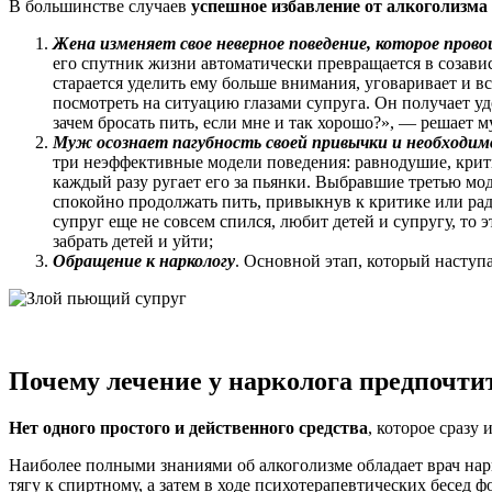
В большинстве случаев
успешное избавление от алкоголизма
Жена изменяет свое неверное поведение, которое пров
его спутник жизни автоматически превращается в созавис
старается уделить ему больше внимания, уговаривает и в
посмотреть на ситуацию глазами супруга. Он получает уд
зачем бросать пить, если мне и так хорошо?», — решает 
Муж осознает пагубность своей привычки и необходим
три неэффективные модели поведения: равнодушие, крити
каждый разу ругает его за пьянки. Выбравшие третью мод
спокойно продолжать пить, привыкнув к критике или рад
супруг еще не совсем спился, любит детей и супругу, то
забрать детей и уйти;
Обращение к наркологу
. Основной этап, который наступа
Почему лечение у нарколога предпочтит
Нет одного простого и действенного средства
, которое сразу
Наиболее полными знаниями об алкоголизме обладает врач нарк
тягу к спиртному, а затем в ходе психотерапевтических бесед 