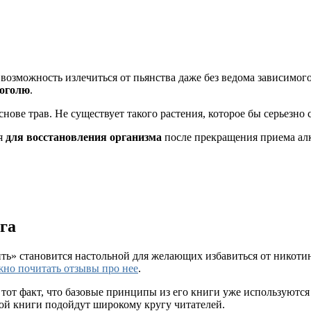
озможность излечиться от пьянства даже без ведома зависимого.
коголю
.
нове трав. Не существует такого растения, которое бы серьезно 
ся
для восстановления организма
после прекращения приема алк
га
ить» становится настольной для желающих избавиться от никотин
жно почитать отзывы про нее
.
тот факт, что базовые принципы из его книги уже используются
ной книги подойдут широкому кругу читателей.