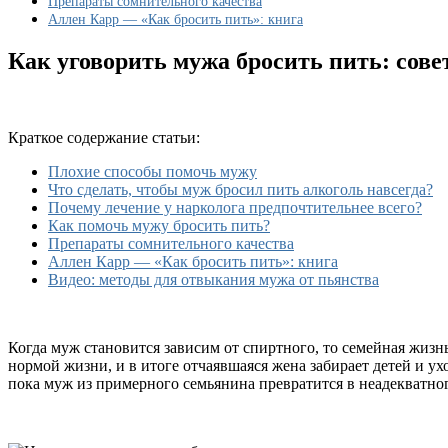
Препараты сомнительного качества
Аллен Карр — «Как бросить пить»: книга
Как уговорить мужа бросить пить: сове
Краткое содержание статьи:
Плохие способы помочь мужу
Что сделать, чтобы муж бросил пить алкоголь навсегда?
Почему лечение у нарколога предпочтительнее всего?
Как помочь мужу бросить пить?
Препараты сомнительного качества
Аллен Карр — «Как бросить пить»: книга
Видео: методы для отвыкания мужа от пьянства
Когда муж становится зависим от спиртного, то семейная жизн
нормой жизни, и в итоге отчаявшаяся жена забирает детей и ух
пока муж из примерного семьянина превратится в неадекватног