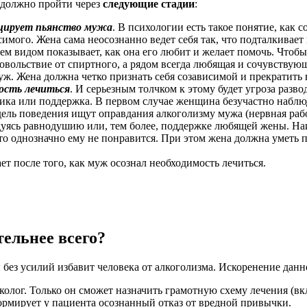
должно пройти через
следующие стадии
:
оцирует пьянство мужа
. В психологии есть такое понятие, как 
имого. Жена сама неосознанно ведет себя так, что подталкивае
сем видом показывает, как она его любит и желает помочь. Чтобы
овольствие от спиртного, а рядом всегда любящая и сочувствующ
муж. Жена должна четко признать себя созависимой и прекратить
ость лечиться
. И серьезным толчком к этому будет угроза разв
ка или поддержка. В первом случае женщина безучастно наблюдае
ель поведения ищут оправдания алкоголизму мужа (нервная работ
уясь равнодушию или, тем более, поддержке любящей жены. Наи
 это однозначно ему не понравится. При этом жена должна уметь
ет после того, как муж осознал необходимость лечиться.
ельнее всего?
 и без усилий избавит человека от алкоголизма. Искоренение да
олог. Только он сможет назначить грамотную схему лечения (вкл
формирует у пациента осознанный отказ от вредной привычки.