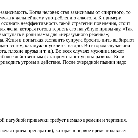
созависимость. Когда человек стал зависимым от спиртного, то
т мужа к дальнейшему употреблению алкоголя. К примеру,
 осознать неэффективность такой стратегии поведения, стоит
ая жена, которая готова терпеть его пагубную привычку. «Так
 выступать в роли мамы для «неразумного ребенка»;
ода. Жены в попытках заставить супруга бросить пить выбирают
т за тем, как муж опускается на дно. Во втором случае она
а, плохие друзья и т. д.). Во всех случаях мужчина может
более действенным фактором станет угроза развода. Если
 приводить угрозы в действие. После очередной пьянки надо
нной пагубной привычки требует немало времени и терпения.
ючая прием препаратов), которая в первое время подавляет