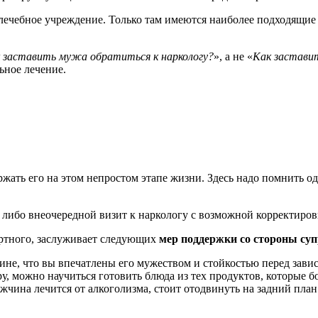
лечебное учреждение. Только там имеются наиболее подходящие 
 заставить мужа обратиться к наркологу?
», а не «
Как застави
ьное лечение.
ржать его на этом непростом этапе жизни. Здесь надо помнить о
: либо внеочередной визит к наркологу с возможной корректиров
ртного, заслуживает следующих
мер поддержки со стороны суп
не, что вы впечатлены его мужеством и стойкостью перед зави
ру, можно научиться готовить блюда из тех продуктов, которые б
ужчина лечится от алкоголизма, стоит отодвинуть на задний пл