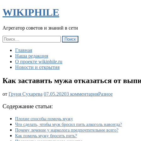
WIKIPHILE
Агрегатор советов и знаний в сети
Найти:
Главная
Наша редакция
О проекте wikiphile.ru
Новости и открытия
Как заставить мужа отказаться от вып
к
от
Груня Сухарева
07.05.2020
3 комментария
Разное
записи
Как
Содержание статьи:
заставить
мужа
Плохие способы помочь мужу
отказаться
Что сделать, чтобы муж бросил пить алкоголь навсегда?
от
Почему лечение у нарколога предпочтительнее всего?
выпивки?
Как помочь мужу бросить пить?