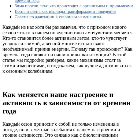
времени года
эмоции
Зима против лета: что происходит с организмом и привычками
и
Весна и осень как периоды трансформации поведения
действия
Советы по адаптации к сезонным изменениям
в
повседневной
Каждый из нас хотя бы раз замечал, что с приходом нового
жизни?
сезона что-то в нашем поведении или самочувствии меняется.
Кто-то становится более активным летом, кто-то чувствует
упадок сил зимой, а весной многие испытывают
необъяснимый прилив энергии. Почему так происходит? Как
времена года влияют на наши привычки и эмоции? В этой
статье мы подробно разберем, какие механизмы стоят за
этими изменениями, и подскажем, как лучше адаптироваться
к сезонным колебаниям.
Как меняется наше настроение и
активность в зависимости от времени
года
Каждый сезон приносит с собой не только изменения в
погоде, но и заметные колебания в нашем настроении и
уровне активности. Это связано как с биологическими