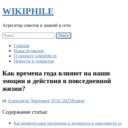
WIKIPHILE
Агрегатор советов и знаний в сети
Найти:
Главная
Наша редакция
О проекте wikiphile.ru
Новости и открытия
Как времена года влияют на наши
эмоции и действия в повседневной
жизни?
Как
от
Александр Дмитриев
29.01.2025
Разное
времена
года
Содержание статьи:
влияют
на
Как меняется наше настроение и активность в зависимости от
наши