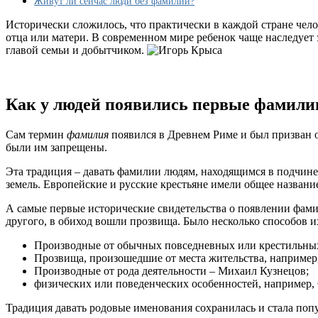
Живут ли сейчас люди без фамилий?
Исторически сложилось, что практически в каждой стране чело
отца или матери. В современном мире ребенок чаще наследует э
главой семьи и добытчиком.
Как у людей появились первые фамили
Сам термин
фамилия
появился в Древнем Риме и был призван о
были им запрещены.
Эта традиция – давать фамилии людям, находящимся в подчинен
земель. Европейские и русские крестьяне имели общее название
А самые первые исторические свидетельства о появлении фами
другого, в обиход вошли прозвища. Было несколько способов 
Производные от обычных повседневных или крестильных
Прозвища, произошедшие от места жительства, например
Производные от рода деятельности – Михаил Кузнецов;
физических или поведенческих особенностей, например,
Традиция давать родовые именования сохранилась и стала поп