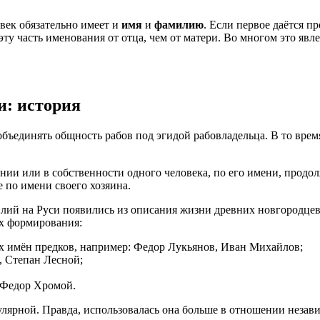
век обязательно имеет и
имя
и
фамилию
. Если первое даётся п
ту часть именования от отца, чем от матери. Во многом это явл
и: история
бъединять общность рабов под эгидой рабовладельца. В то врем
ии или в собственности одного человека, по его имени, продол
 по имени своего хозяина.
лий на Руси появились из описания жизни древних новгородцев. 
их формирования:
 имён предков, например: Федор Лукьянов, Иван Михайлов;
, Степан Лесной;
 Федор Хромой.
улярной. Правда, использовалась она больше в отношении незав