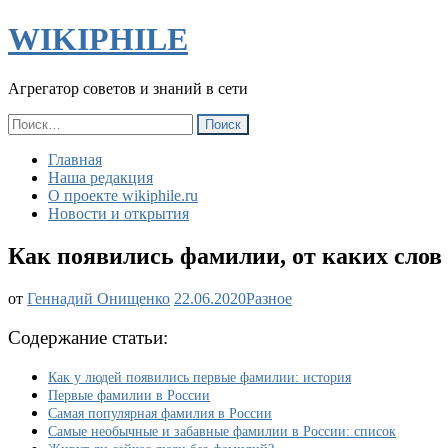
WIKIPHILE
Агрегатор советов и знаний в сети
Найти:
Главная
Наша редакция
О проекте wikiphile.ru
Новости и открытия
Как появились фамилии, от каких слов
от
Геннадий Онищенко
22.06.2020
Разное
Содержание статьи:
Как у людей появились первые фамилии: история
Первые фамилии в России
Самая популярная фамилия в России
Самые необычные и забавные фамилии в России: список