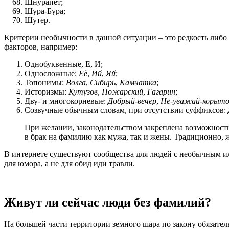
Шнурапет;
Шура-Бура;
Шутер.
Критерии необычности в данной ситуации – это редкость либо
факторов, например:
Однобуквенные, Е, И;
Односложные:
Её
,
Ий
,
Яй
;
Топонимы:
Волга
,
Сибирь
,
Камчатка
;
Историзмы:
Кутузов
,
Пожарский
,
Гагарин
;
Дву- и многокорневые:
Добрый-вечер
,
Не-уважай-корыт
Созвучные обычным словам, при отсутствии суффиксов:
При желании, законодательством закреплена возможност
в брак на фамилию как мужа, так и жены. Традиционно, ж
В интернете существуют сообщества для людей с необычным 
для юмора, а не для обид иди травли.
Живут ли сейчас люди без фамилий?
На большей части территории земного шара по закону обязател