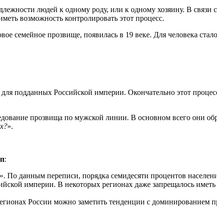
длежности людей к одному роду, или к одному хозяину. В связ
 иметь возможность контролировать этот процесс.
е семейное прозвище, появилась в 19 веке. Для человека стало т
для подданных Российской империи. Окончательно этот процесс 
дование прозвища по мужской линии. В основном всего они о
х?
».
пп
:
». По данным переписи, порядка семидесяти процентов населен
ийской империи. В некоторых регионах даже запрещалось иметь 
регионах России можно заметить тенденции с доминированием п