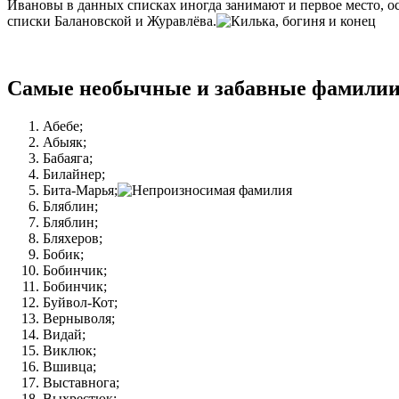
Ивановы в данных списках иногда занимают и первое место, о
списки Балановской и Журавлёва.
Самые необычные и забавные фамилии 
Абебе;
Абыяк;
Бабаяга;
Билайнер;
Бита-Марья;
Бляблин;
Бляблин;
Бляхеров;
Бобик;
Бобинчик;
Бобинчик;
Буйвол-Кот;
Верныволя;
Видай;
Виклюк;
Вшивца;
Выставнога;
Выхрестюк;