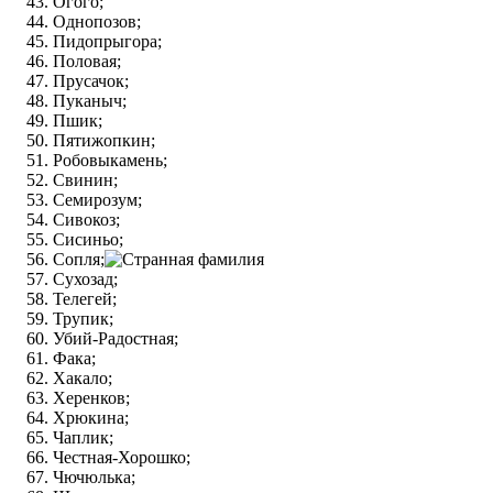
Огого;
Однопозов;
Пидопрыгора;
Половая;
Прусачок;
Пуканыч;
Пшик;
Пятижопкин;
Робовыкамень;
Свинин;
Семирозум;
Сивокоз;
Сисиньо;
Сопля;
Сухозад;
Телегей;
Трупик;
Убий-Радостная;
Фака;
Хакало;
Херенков;
Хрюкина;
Чаплик;
Честная-Хорошко;
Чючюлька;