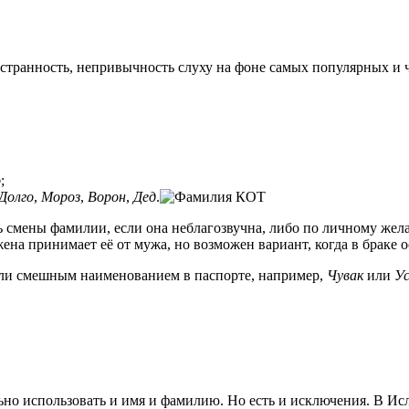
 странность, непривычность слуху на фоне самых популярных и 
о
;
Долго
,
Мороз
,
Ворон
,
Дед
.
ь смены фамилии, если она неблагозвучна, либо по личному жел
ена принимает её от мужа, но возможен вариант, когда в браке 
или смешным наименованием в паспорте, например,
Чувак
или
У
ьно использовать и имя и фамилию. Но есть и исключения. В Исл