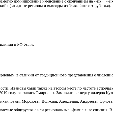
 заметно доминирование именование с окончанием на «-их», «-ых
цкий» (западные регионы и выходцы из ближайшего зарубежья).
милиями в РФ были:
мирновым, в отличии от традиционного представления о числен
ности, Ивановы были также на втором месте по частоте встречае
в 2019 году, оказались Смирновы. Замыкали четверку лидеров К
Михайловны, Морозовы, Волковы, Алексеевы, Андреевы, Орловы
ваемые общерусские или региональные «фамильные списки». В 