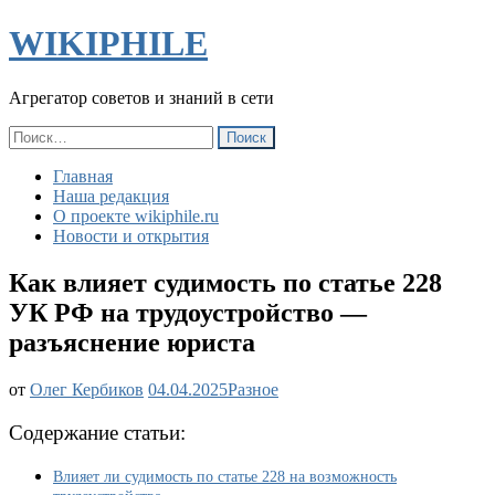
WIKIPHILE
Агрегатор советов и знаний в сети
Найти:
Главная
Наша редакция
О проекте wikiphile.ru
Новости и открытия
Как влияет судимость по статье 228
УК РФ на трудоустройство —
разъяснение юриста
Как
от
Олег Кербиков
04.04.2025
Разное
влияет
судимость
Содержание статьи:
по
статье
Влияет ли судимость по статье 228 на возможность
228