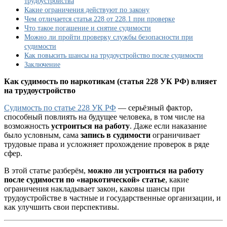
трудоустройства
УК
Какие ограничения действуют по закону
РФ
Чем отличается статья 228 от 228.1 при проверке
на
Что такое погашение и снятие судимости
трудоустройство
Можно ли пройти проверку службы безопасности при
—
судимости
разъяснение
Как повысить шансы на трудоустройство после судимости
юриста
Заключение
Как судимость по наркотикам (статья 228 УК РФ) влияет
на трудоустройство
Судимость по статье 228 УК РФ
— серьёзный фактор,
способный повлиять на будущее человека, в том числе на
возможность
устроиться на работу
. Даже если наказание
было условным, сама
запись в судимости
ограничивает
трудовые права и усложняет прохождение проверок в ряде
сфер.
В этой статье разберём,
можно ли устроиться на работу
после судимости по «наркотической» статье
, какие
ограничения накладывает закон, каковы шансы при
трудоустройстве в частные и государственные организации, и
как улучшить свои перспективы.