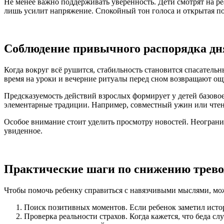
Не менее важно поддерживать уверенность. Дети смотрят на ре
лишь усилит напряжение. Спокойный тон голоса и открытая поз
Соблюдение привычного распорядка дн
Когда вокруг всё рушится, стабильность становится спасатель
время на уроки и вечерние ритуалы перед сном возвращают о
Предсказуемость действий взрослых формирует у детей базовое
элементарные традиции. Например, совместный ужин или чтени
Особое внимание стоит уделить просмотру новостей. Неограни
увиденное.
Практические шаги по снижению трев
Чтобы помочь ребенку справиться с навязчивыми мыслями, мо
Поиск позитивных моментов. Если ребенок заметил истор
Проверка реальности страхов. Когда кажется, что беда сл