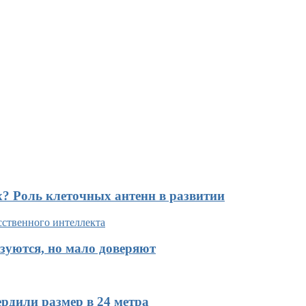
х? Роль клеточных антенн в развитии
зуются, но мало доверяют
рдили размер в 24 метра