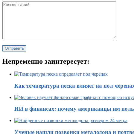
Непременно заинтересует:
Как температура песка влияет на пол черепа
ИИ в финансах: почему американцы им поль
Ученые нашли позвонки мегалодона и подтве