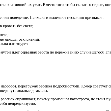
ать охвативший их ужас. Вместо того чтобы сказать о страхе, о
ние или поведение. Психологи выделяют несколько признаков:
 кровать без света;
нева;
не находят отклонений;
льца или энурез.
внутри идет серьезная работа по переживанию случившегося. Гла
 наоборот, перегружая ребенка подробностями. Комер советует 
ровергнуть ложные домыслы.
 ребенок спрашивает, почему произошла катастрофа, не стоит пу
 себя непредсказуемо.