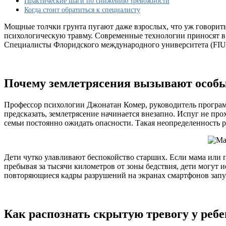
Практические шаги по снижению тревожности
Когда стоит обратиться к специалисту
Мощные толчки грунта пугают даже взрослых, что уж говорить 
психологическую травму. Современные технологии приносят в 
Специалисты Флоридского международного университета (FIU) 
Почему землетрясения вызывают особы
Профессор психологии Джонатан Комер, руководитель програ
предсказать, землетрясение начинается внезапно. Испуг не про
семьи постоянно ожидать опасности. Такая неопределенность р
Дети чутко улавливают беспокойство старших. Если мама или 
пребывая за тысячи километров от зоны бедствия, дети могут 
повторяющиеся кадры разрушений на экранах смартфонов запус
Как распознать скрытую тревогу у реб