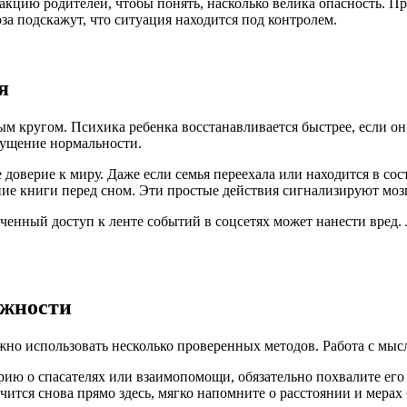
акцию родителей, чтобы понять, насколько велика опасность. П
а подскажут, что ситуация находится под контролем.
я
ным кругом. Психика ребенка восстанавливается быстрее, если 
щущение нормальности.
 доверие к миру. Даже если семья переехала или находится в со
е книги перед сном. Эти простые действия сигнализируют мозгу
ченный доступ к ленте событий в соцсетях может нанести вред.
ожности
жно использовать несколько проверенных методов. Работа с мы
ию о спасателях или взаимопомощи, обязательно похвалите его з
учится снова прямо здесь, мягко напомните о расстоянии и мера