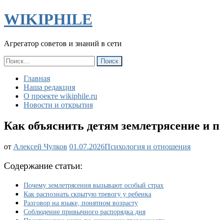
WIKIPHILE
Агрегатор советов и знаний в сети
Найти:
Главная
Наша редакция
О проекте wikiphile.ru
Новости и открытия
Как объяснить детям землетрясение и 
Как
от
Алексей Чулков
01.07.2026
Психология и отношения
объяснить
детям
Содержание статьи:
землетрясение
и
Почему землетрясения вызывают особый страх
помочь
Как распознать скрытую тревогу у ребенка
справиться
Разговор на языке, понятном возрасту
с
Соблюдение привычного распорядка дня
эмоциями