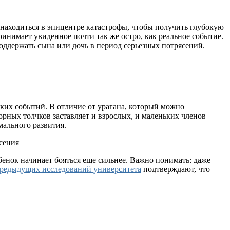
 находиться в эпицентре катастрофы, чтобы получить глубокую
нимает увиденное почти так же остро, как реальное событие.
оддержать сына или дочь в период серьезных потрясений.
их событий. В отличие от урагана, который можно
торных толчков заставляет и взрослых, и маленьких членов
мального развития.
енок начинает бояться еще сильнее. Важно понимать: даже
редыдущих исследований университета
подтверждают, что