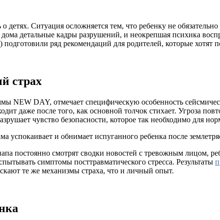
о детях. Ситуация осложняется тем, что ребенку не обязательно
дома детальные кадры разрушений, и неокрепшая психика воспри
подготовили ряд рекомендаций для родителей, которые хотят п
й страх
ммы NEW DAY, отмечает специфическую особенность сейсмическ
ходит даже после того, как основной толчок стихает. Угроза пов
азрушает чувство безопасности, которое так необходимо для нор
папа постоянно смотрят сводки новостей с тревожным лицом, реб
испытывать симптомы посттравматического стресса. Результаты
п
кают те же механизмы страха, что и личный опыт.
енка