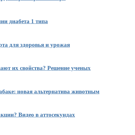
ии диабета 1 типа
рта для здоровья и урожая
ают их свойства? Решение ученых
табаке: новая альтернатива животным
кции? Видео в аттосекундах