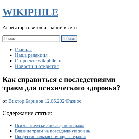
WIKIPHILE
Агрегатор советов и знаний в сети
Найти:
Главная
Наша редакция
О проекте wikiphile.ru
Новости и открытия
Как справиться с последствиями
травм для психического здоровья?
Как
от
Виктор Баринов
12.06.2024
Разное
справиться
с
Содержание статьи:
последствиями
травм
Психологические последствия травм
для
Влияние травм на повседневную жизнь
психического
Профессиональная помощь и терапия