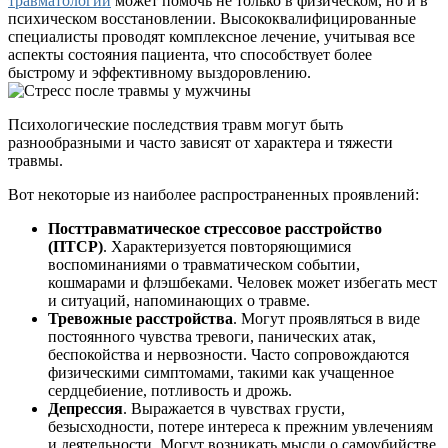
травматологии
может помочь не только в физическом, но и в
психическом восстановлении. Высококвалифицированные
специалисты проводят комплексное лечение, учитывая все
аспекты состояния пациента, что способствует более
быстрому и эффективному выздоровлению.
Психологические последствия травм могут быть
разнообразными и часто зависят от характера и тяжести
травмы.
Вот некоторые из наиболее распространенных проявлений:
Посттравматическое стрессовое расстройство
(ПТСР)
. Характеризуется повторяющимися
воспоминаниями о травматическом событии,
кошмарами и флэшбеками. Человек может избегать мест
и ситуаций, напоминающих о травме.
Тревожные расстройства
. Могут проявляться в виде
постоянного чувства тревоги, панических атак,
беспокойства и нервозности. Часто сопровождаются
физическими симптомами, такими как учащенное
сердцебиение, потливость и дрожь.
Депрессия
. Выражается в чувствах грусти,
безысходности, потере интереса к прежним увлечениям
и деятельности. Могут возникать мысли о самоубийстве