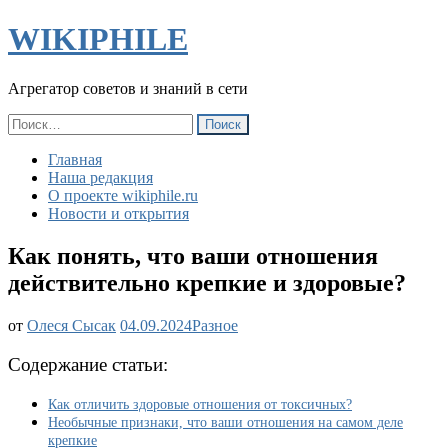
WIKIPHILE
Агрегатор советов и знаний в сети
Найти:
Главная
Наша редакция
О проекте wikiphile.ru
Новости и открытия
Как понять, что ваши отношения
действительно крепкие и здоровые?
Как
от
Олеся Сысак
04.09.2024
Разное
понять,
что
Содержание статьи:
ваши
отношения
Как отличить здоровые отношения от токсичных?
действительно
Необычные признаки, что ваши отношения на самом деле
крепкие
крепкие