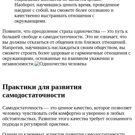
Наоборот, научившись ценить время, проведенное
наедине с собой, вы сможете более осознанно и
качественно выстраивать отношения с
окружающими.
Помните, что преодоление страха одиночества — это путь к
большей свободе и самодостаточности. Это не означает, что
вы должны отказаться от общения или близких отношений.
Напротив, научившись наслаждаться своим обществом, вы
сможете строить более здоровые и гармоничные отношения с
окружающими, основанные на взаимном уважении и
независимости.
Практики для развития
самодостаточности
Самодостаточность — это ценное качество, которое позволяет
человеку чувствовать себя комфортно и уверенно в любых
обстоятельствах. Развитие этого качества требует осознанного
подхода и регулярной практики.
Одним из ключевых аспектов развития самодостаточности