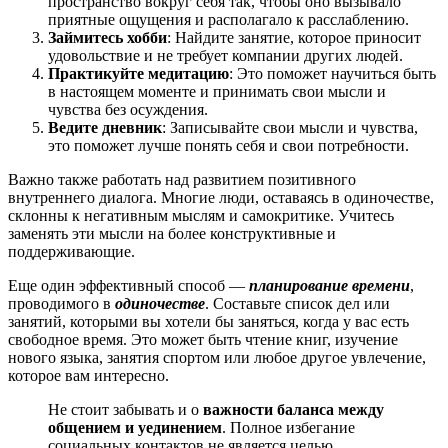
пространство вокруг себя так, чтобы оно вызывало
приятные ощущения и располагало к расслаблению.
Займитесь хобби
: Найдите занятие, которое приносит
удовольствие и не требует компании других людей.
Практикуйте медитацию
: Это поможет научиться быть
в настоящем моменте и принимать свои мысли и
чувства без осуждения.
Ведите дневник
: Записывайте свои мысли и чувства,
это поможет лучше понять себя и свои потребности.
Важно также работать над развитием позитивного
внутреннего диалога. Многие люди, оставаясь в одиночестве,
склонны к негативным мыслям и самокритике. Учитесь
заменять эти мысли на более конструктивные и
поддерживающие.
Еще один эффективный способ —
планирование времени
,
проводимого в
одиночестве
. Составьте список дел или
занятий, которыми вы хотели бы заняться, когда у вас есть
свободное время. Это может быть чтение книг, изучение
нового языка, занятия спортом или любое другое увлечение,
которое вам интересно.
Не стоит забывать и о
важности баланса между
общением и уединением
. Полное избегание
социальных контактов не является целью.