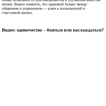
жизни. Важно помнить, что здоровый баланс между
общением и уединением — ключ к полноценной и
счастливой жизни.
Видео: одиночество – бояться или наслаждаться?