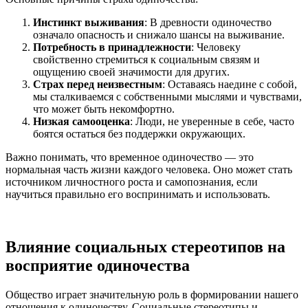
Инстинкт выживания
: В древности одиночество
означало опасность и снижало шансы на выживание.
Потребность в принадлежности
: Человеку
свойственно стремиться к социальным связям и
ощущению своей значимости для других.
Страх перед неизвестным
: Оставаясь наедине с собой,
мы сталкиваемся с собственными мыслями и чувствами,
что может быть некомфортно.
Низкая самооценка
: Люди, не уверенные в себе, часто
боятся остаться без поддержки окружающих.
Важно понимать, что временное одиночество — это
нормальная часть жизни каждого человека. Оно может стать
источником личностного роста и самопознания, если
научиться правильно его воспринимать и использовать.
Влияние социальных стереотипов на
восприятие одиночества
Общество играет значительную роль в формировании нашего
отношения к одиночеству. Социальные стереотипы и