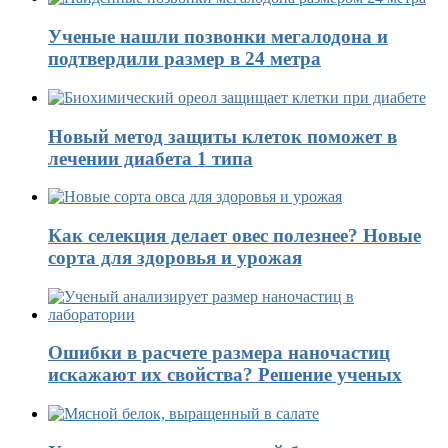
Ученые нашли позвонки мегалодона и
подтвердили размер в 24 метра
Новый метод защиты клеток поможет в
лечении диабета 1 типа
Как селекция делает овес полезнее? Новые
сорта для здоровья и урожая
Ошибки в расчете размера наночастиц
искажают их свойства? Решение ученых