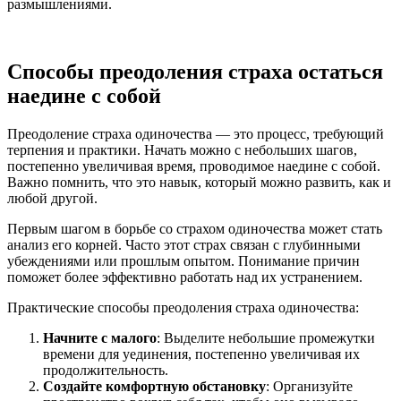
размышлениями.
Способы преодоления страха остаться
наедине с собой
Преодоление страха одиночества — это процесс, требующий
терпения и практики. Начать можно с небольших шагов,
постепенно увеличивая время, проводимое наедине с собой.
Важно помнить, что это навык, который можно развить, как и
любой другой.
Первым шагом в борьбе со страхом одиночества может стать
анализ его корней. Часто этот страх связан с глубинными
убеждениями или прошлым опытом. Понимание причин
поможет более эффективно работать над их устранением.
Практические способы преодоления страха одиночества:
Начните с малого
: Выделите небольшие промежутки
времени для уединения, постепенно увеличивая их
продолжительность.
Создайте комфортную обстановку
: Организуйте