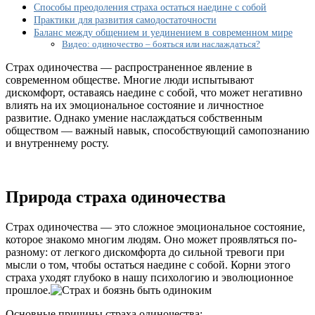
общество?
Способы преодоления страха остаться наедине с собой
Практики для развития самодостаточности
Баланс между общением и уединением в современном мире
Видео: одиночество – бояться или наслаждаться?
Страх одиночества — распространенное явление в
современном обществе. Многие люди испытывают
дискомфорт, оставаясь наедине с собой, что может негативно
влиять на их эмоциональное состояние и личностное
развитие. Однако умение наслаждаться собственным
обществом — важный навык, способствующий самопознанию
и внутреннему росту.
Природа страха одиночества
Страх одиночества — это сложное эмоциональное состояние,
которое знакомо многим людям. Оно может проявляться по-
разному: от легкого дискомфорта до сильной тревоги при
мысли о том, чтобы остаться наедине с собой. Корни этого
страха уходят глубоко в нашу психологию и эволюционное
прошлое.
Основные причины страха одиночества: