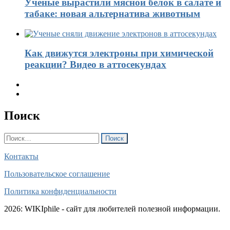
Ученые вырастили мясной белок в салате и
табаке: новая альтернатива животным
Как движутся электроны при химической
реакции? Видео в аттосекундах
Поиск
Найти:
Контакты
Пользовательское соглашение
Политика конфиденциальности
2026: WIKIphile - сайт для любителей полезной информации.