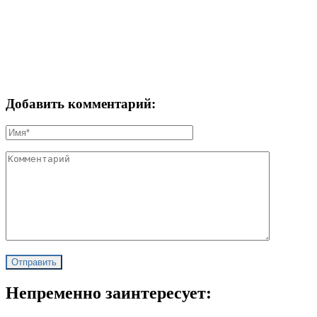
Добавить комментарий:
Непременно заинтересует: