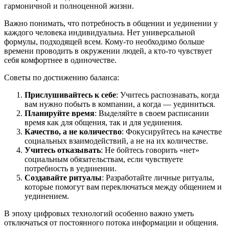
гармоничной и полноценной жизни.
Важно понимать, что потребность в общении и уединении у
каждого человека индивидуальна. Нет универсальной
формулы, подходящей всем. Кому-то необходимо больше
времени проводить в окружении людей, а кто-то чувствует
себя комфортнее в одиночестве.
Советы по достижению баланса:
Прислушивайтесь к себе
: Учитесь распознавать, когда
вам нужно побыть в компании, а когда — уединиться.
Планируйте время
: Выделяйте в своем расписании
время как для общения, так и для уединения.
Качество, а не количество
: Фокусируйтесь на качестве
социальных взаимодействий, а не на их количестве.
Учитесь отказывать
: Не бойтесь говорить «нет»
социальным обязательствам, если чувствуете
потребность в уединении.
Создавайте ритуалы
: Разработайте личные ритуалы,
которые помогут вам переключаться между общением и
уединением.
В эпоху цифровых технологий особенно важно уметь
отключаться от постоянного потока информации и общения.