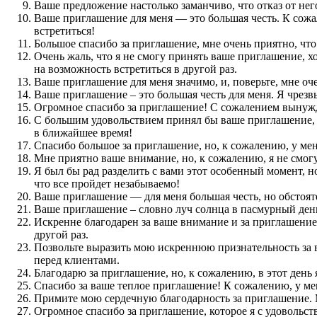
Ваше предложение настолько заманчиво, что отказ от нег
Ваше приглашение для меня — это большая честь. К сожал
встретиться!
Большое спасибо за приглашение, мне очень приятно, что
Очень жаль, что я не смогу принять ваше приглашение, х
на возможность встретиться в другой раз.
Ваше приглашение для меня значимо, и, поверьте, мне очен
Ваше приглашение – это большая честь для меня. Я чрезв
Огромное спасибо за приглашение! С сожалением вынужд
С большим удовольствием принял бы ваше приглашение, н
в ближайшее время!
Спасибо большое за приглашение, но, к сожалению, у меня
Мне приятно ваше внимание, но, к сожалению, я не смогу
Я был бы рад разделить с вами этот особенный момент, но
что все пройдет незабываемо!
Ваше приглашение — для меня большая честь, но обстоят
Ваше приглашение – словно луч солнца в пасмурный день. 
Искренне благодарен за ваше внимание и за приглашение,
другой раз.
Позвольте выразить мою искреннюю признательность за в
перед клиентами.
Благодарю за приглашение, но, к сожалению, в этот день 
Спасибо за ваше теплое приглашение! К сожалению, у мен
Примите мою сердечную благодарность за приглашение. М
Огромное спасибо за приглашение, которое я с удовольст