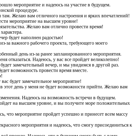
прошло мероприятие и надеюсь на участие в будущем.
цинской процедуре.
ы там. Желаю вам отличного настроения и ярких впечатлений!
вести мероприятие на высшем уровне!
бязательства. Желаю вам отлично провести время!
 характера.
чер будет наполнен радостью!
из-за важного рабочего проекта, требующего моего
особенный день из-за ранее запланированного мероприятия.
ня отказаться. Надеюсь, у вас все пройдет великолепно!
 будет замечательный вечер, и мы увидимся в другой раз.
будет возможность провести время вместе.
р!
 вас будет замечательное мероприятие!
 в этот день у меня не будет возможности прийти. Желаю вам
 изменения. Надеюсь на возможность встречи в будущем.
 пройдет на высшем уровне, и вы получите море положительных
сь, что мероприятие пройдет успешно и принесет всем массу
екрасного мероприятия и надеюсь, что смогу присоединиться к
 всё прошло. Надеюсь, что в будущем смогу быть с вами.