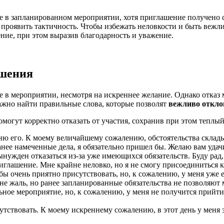
е в запланированном мероприятии, хотя приглашение получено 
 проявить тактичность. Чтобы избежать неловкости и быть вежл
ние, при этом выразив благодарность и уважение.
ашения
 в мероприятии, несмотря на искреннее желание. Однако отказ 
ажно найти правильные слова, которые позволят
вежливо откло
могут корректно отказать от участия, сохранив при этом теплы
ю его. К моему величайшему сожалению, обстоятельства складыва
ранее намеченные дела, я обязательно пришел бы. Желаю вам уда
нужден отказаться из-за уже имеющихся обязательств. Буду рад, 
лашение. Мне крайне неловко, но я не смогу присоединиться к в
ы очень приятно присутствовать, но, к сожалению, у меня уже ес
е жаль, но ранее запланированные обязательства не позволяют м
льное мероприятие, но, к сожалению, у меня не получится прийт
утствовать. К моему искреннему сожалению, в этот день у меня