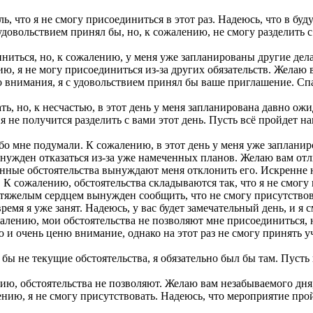
, что я не смогу присоединиться в этот раз. Надеюсь, что в буд
довольствием принял бы, но, к сожалению, не смогу разделить с
ниться, но, к сожалению, у меня уже запланированы другие дела
ю, я не могу присоединиться из-за других обязательств. Желаю
 внимания, я с удовольствием принял бы ваше приглашение. Спас
, но, к несчастью, в этот день у меня запланирована давно ожид
я не получится разделить с вами этот день. Пусть всё пройдет н
бо мне подумали. К сожалению, в этот день у меня уже заплани
ужден отказаться из-за уже намеченных планов. Желаю вам отл
ные обстоятельства вынуждают меня отклонить его. Искренне на
 К сожалению, обстоятельства складываются так, что я не смогу
тяжелым сердцем вынужден сообщить, что не смогу присутствова
емя я уже занят. Надеюсь, у вас будет замечательный день, и я
ению, мои обстоятельства не позволяют мне присоединиться, но
и очень ценю внимание, однако на этот раз не смогу принять у
бы не текущие обстоятельства, я обязательно был бы там. Пуст
ию, обстоятельства не позволяют. Желаю вам незабываемого дня,
ению, я не смогу присутствовать. Надеюсь, что мероприятие прой