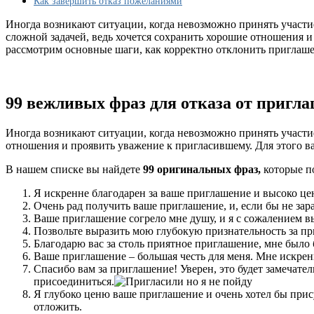
Как завершить отказ пожеланиями
красивых
примеров
Иногда возникают ситуации, когда невозможно принять участи
сложной задачей, ведь хочется сохранить хорошие отношения и
рассмотрим основные шаги, как корректно отклонить приглаше
99 вежливых фраз для отказа от пригл
Иногда возникают ситуации, когда невозможно принять участие
отношения и проявить уважение к пригласившему. Для этого в
В нашем списке вы найдете
99 оригинальных фраз
,
которые по
Я искренне благодарен за ваше приглашение и высоко цен
Очень рад получить ваше приглашение, и, если бы не за
Ваше приглашение согрело мне душу, и я с сожалением вы
Позвольте выразить мою глубокую признательность за приг
Благодарю вас за столь приятное приглашение, мне было б
Ваше приглашение – большая честь для меня. Мне искренн
Спасибо вам за приглашение! Уверен, это будет замечате
присоединиться.
Я глубоко ценю ваше приглашение и очень хотел бы прис
отложить.