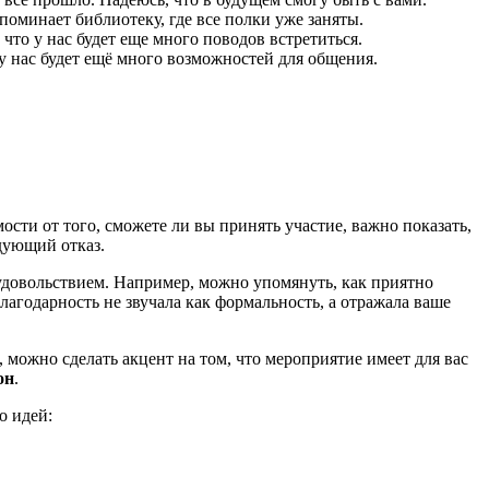
оминает библиотеку, где все полки уже заняты.
что у нас будет еще много поводов встретиться.
у нас будет ещё много возможностей для общения.
мости от того, сможете ли вы принять участие, важно показать,
дующий отказ.
 удовольствием. Например, можно упомянуть, как приятно
лагодарность не звучала как формальность, а отражала ваше
 можно сделать акцент на том, что мероприятие имеет для вас
он
.
о идей: