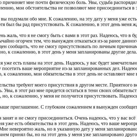
о причиняет мне почти физическую боль. Увы, судьба распорядил
ению, мои обстоятельства не позволяют мне присоединиться в эт
 вы подумали обо мне. К сожалению, на эту дату у меня уже ест
отя был бы рад присутствовать. К сожалению, в этот день меня 
ь жаль, что я не смогу быть с вами в этот раз. Надеюсь, что в б
ычайно огорчен тем, что вынужден отказаться из-за ранее данно
ен сообщить, что не смогу присутствовать по личным причинам
о, к сожалению, в этот день у меня запланированы другие дела
 уже есть планы на этот день. Надеюсь, у вас будет замечатель
 посетить ваше мероприятие из-за запланированных дел. Надеюсь
, к сожалению, мои обязательства в этот день не оставляют мне
ельства требуют моего присутствия в другом месте. Приятного в
Увы, в этот раз мне придется остаться в тени своих обязательств
 но, к сожалению, у меня не получится присутствовать. Надеюсь
аше приглашение. С глубоким сожалением я вынужден сообщить,
я занят и не смогу присоединиться. Очень надеюсь, что у вас всё
я уже есть обязательства в этот день. Надеюсь, что ваше мероп
не невероятно жаль, но в указанную дату у меня запланировано
вием принял бы, но на этот день у меня уже запланировано друг