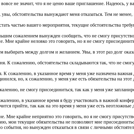
о вовсе не значит, что я не ценю ваше приглашение. Надеюсь, у в
увы, обстоятельства вынуждают меня отказаться. Тем не менее, 
стать частью вашего мероприятия, текущие обстоятельства требую
ьшим сожалением вынужден сообщить, что не смогу присутствов
. Мне крайне неловко это говорить, но я не смогу присоединитьс
 выбирать между долгом и желанием. Увы, в этот раз долг оказа
я. К сожалению, обстоятельства складываются так, что не смогу 
. К сожалению, в указанное время у меня уже назначена важная 
ился, но, к сожалению, у меня уже есть обязательства на этот 
лению, не смогу присоединиться, так как у меня уже запланиро
ожалению, в указанное время я буду участвовать в важной конфе
ится прийти, так как на это время у меня уже есть неотложные д
. Мне крайне неприятно это говорить, но я не смогу присутство
ию, мои текущие обязательства не позволяют мне присоединитьс
о события, но вынужден отказаться в связи с личными обстоятел