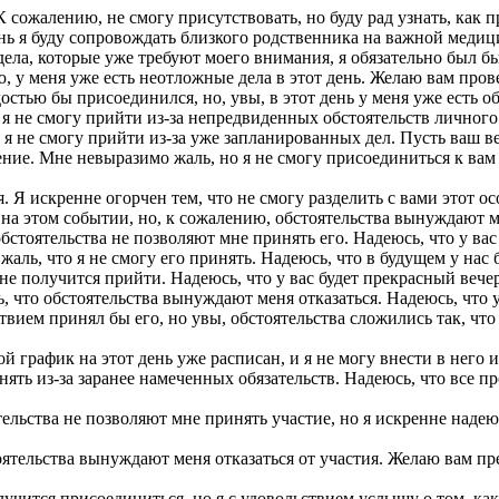
К сожалению, не смогу присутствовать, но буду рад узнать, как 
ень я буду сопровождать близкого родственника на важной меди
дела, которые уже требуют моего внимания, я обязательно был б
ю, у меня уже есть неотложные дела в этот день. Желаю вам про
остью бы присоединился, но, увы, в этот день у меня уже есть о
 я не смогу прийти из-за непредвиденных обстоятельств личного
я не смогу прийти из-за уже запланированных дел. Пусть ваш ве
ие. Мне невыразимо жаль, но я не смогу присоединиться к вам 
. Я искренне огорчен тем, что не смогу разделить с вами этот 
на этом событии, но, к сожалению, обстоятельства вынуждают ме
бстоятельства не позволяют мне принять его. Надеюсь, что у вас
аль, что я не смогу его принять. Надеюсь, что в будущем у нас 
 не получится прийти. Надеюсь, что у вас будет прекрасный вече
 что обстоятельства вынуждают меня отказаться. Надеюсь, что у
твием принял бы его, но увы, обстоятельства сложились так, что
й график на этот день уже расписан, и я не могу внести в него
нять из-за заранее намеченных обязательств. Надеюсь, что все
ельства не позволяют мне принять участие, но я искренне надею
оятельства вынуждают меня отказаться от участия. Желаю вам пр
лучится присоединиться, но я с удовольствием услышу о том, как