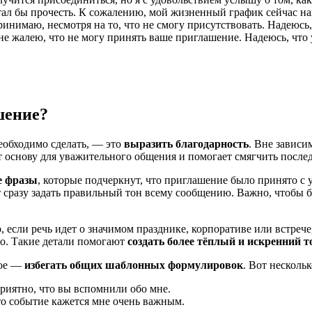
ал бы прочесть. К сожалению, мой жизненный график сейчас нап
инимаю, несмотря на то, что не смогу присутствовать. Надеюсь, 
не жалею, что не могу принять ваше приглашение. Надеюсь, что 
шение?
еобходимо сделать, — это
выразить благодарность
. Вне зависи
т основу для уважительного общения и помогает смягчить после
е фразы
, которые подчеркнут, что приглашение было принято с
ит сразу задать правильный тон всему сообщению. Важно, чтобы б
если речь идет о значимом празднике, корпоративе или встрече,
но. Такие детали помогают
создать более тёплый и искренний т
ное —
избегать общих шаблонных формулировок
. Вот нескольк
приятно, что вы вспомнили обо мне.
о событие кажется мне очень важным.