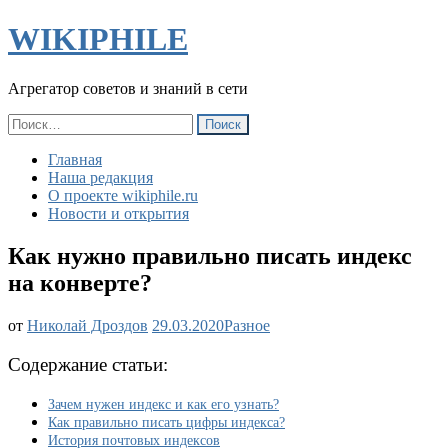
WIKIPHILE
Агрегатор советов и знаний в сети
Найти:
Главная
Наша редакция
О проекте wikiphile.ru
Новости и открытия
Как нужно правильно писать индекс
на конверте?
Как
от
Николай Дроздов
29.03.2020
Разное
нужно
правильно
Содержание статьи:
писать
индекс
Зачем нужен индекс и как его узнать?
на
Как правильно писать цифры индекса?
конверте?
История почтовых индексов