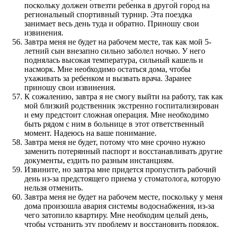
поскольку должен отвезти ребенка в другой город на
региональный спортивный турнир. Эта поездка
занимает весь день туда и обратно. Приношу свои
извинения.
Завтра меня не будет на рабочем месте, так как мой 5-
летний сын внезапно сильно заболел ночью. У него
поднялась высокая температура, сильный кашель и
насморк. Мне необходимо остаться дома, чтобы
ухаживать за ребенком и вызвать врача. Заранее
приношу свои извинения.
К сожалению, завтра я не смогу выйти на работу, так как
мой близкий родственник экстренно госпитализирован
и ему предстоит сложная операция. Мне необходимо
быть рядом с ним в больнице в этот ответственный
момент. Надеюсь на ваше понимание.
Завтра меня не будет, потому что мне срочно нужно
заменить потерянный паспорт и восстанавливать другие
документы, ездить по разным инстанциям.
Извините, но завтра мне придется пропустить рабочий
день из-за предстоящего приема у стоматолога, которую
нельзя отменить.
Завтра меня не будет на рабочем месте, поскольку у меня
дома произошла авария системы водоснабжения, из-за
чего затопило квартиру. Мне необходим целый день,
чтобы устранить эту проблему и восстановить порядок.