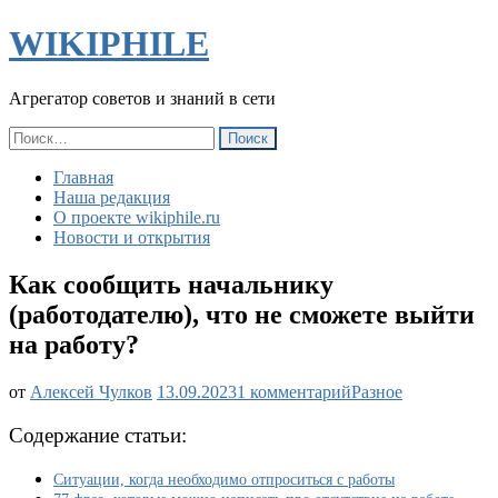
WIKIPHILE
Агрегатор советов и знаний в сети
Найти:
Главная
Наша редакция
О проекте wikiphile.ru
Новости и открытия
Как сообщить начальнику
(работодателю), что не сможете выйти
на работу?
к
от
Алексей Чулков
13.09.2023
1 комментарий
Разное
записи
Как
Содержание статьи:
сообщить
начальнику
Ситуации, когда необходимо отпроситься с работы
(работодателю),