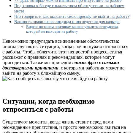
77 фраз, которые можно написать про отсутствие на работе
что
Подготовка к беседе с начальством об отсутствии на рабочем
не
месте
сможете
Что говорить и как выразить свою просьбу не выйти на работу?
выйти
Важность правильного подхода и последствия для карьеры
на
Видео: по каким причинам можно уволить сотрудника,
работу?
который не выходит на работу
Невозможно предугадать все жизненные обстоятельства:
иногда случаются ситуации, когда срочно нужно отпроситься
с работы. Чтобы облегчить этот непростой процесс, статья
расскажет о правилах и рекомендациях, которые могут
пригодиться. Также мы приведем
список фраз с самыми
достоверными причинами
, с которыми работник может не
выйти на работу в ближайшую смену.
Ситуации, когда необходимо
отпроситься с работы
Существуют моменты, когда жизнь ставит перед нами
неожиданные препятствия, и просто невозможно явиться на
рабочее место. В таких ситуациях правильная коммуникация с