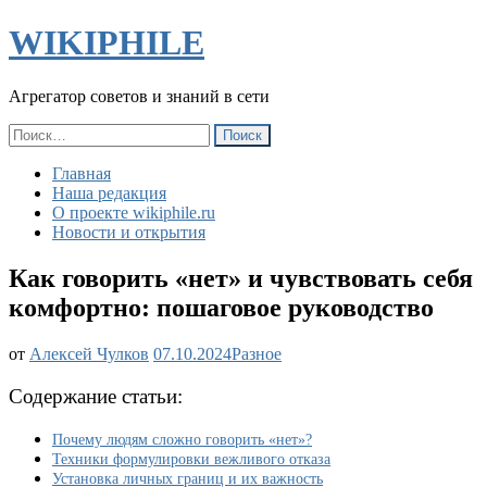
WIKIPHILE
Агрегатор советов и знаний в сети
Найти:
Главная
Наша редакция
О проекте wikiphile.ru
Новости и открытия
Как говорить «нет» и чувствовать себя
комфортно: пошаговое руководство
Как
от
Алексей Чулков
07.10.2024
Разное
говорить
«нет»
Содержание статьи:
и
чувствовать
Почему людям сложно говорить «нет»?
себя
Техники формулировки вежливого отказа
комфортно:
Установка личных границ и их важность