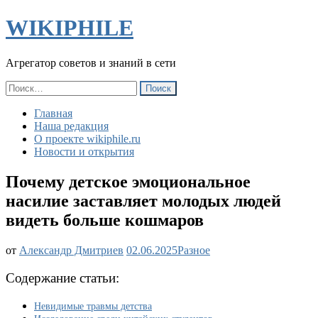
WIKIPHILE
Агрегатор советов и знаний в сети
Найти:
Главная
Наша редакция
О проекте wikiphile.ru
Новости и открытия
Почему детское эмоциональное
насилие заставляет молодых людей
видеть больше кошмаров
Почему
от
Александр Дмитриев
02.06.2025
Разное
детское
эмоциональное
Содержание статьи:
насилие
заставляет
Невидимые травмы детства
молодых