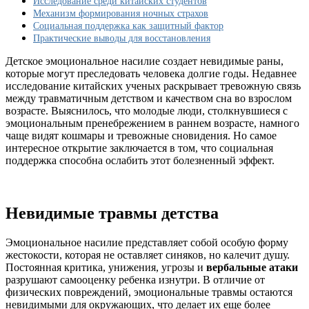
Исследование среди китайских студентов
людей
Механизм формирования ночных страхов
видеть
Социальная поддержка как защитный фактор
больше
Практические выводы для восстановления
кошмаров
Детское эмоциональное насилие создает невидимые раны,
которые могут преследовать человека долгие годы. Недавнее
исследование китайских ученых раскрывает тревожную связь
между травматичным детством и качеством сна во взрослом
возрасте. Выяснилось, что молодые люди, столкнувшиеся с
эмоциональным пренебрежением в раннем возрасте, намного
чаще видят кошмары и тревожные сновидения. Но самое
интересное открытие заключается в том, что социальная
поддержка способна ослабить этот болезненный эффект.
Невидимые травмы детства
Эмоциональное насилие представляет собой особую форму
жестокости, которая не оставляет синяков, но калечит душу.
Постоянная критика, унижения, угрозы и
вербальные атаки
разрушают самооценку ребенка изнутри. В отличие от
физических повреждений, эмоциональные травмы остаются
невидимыми для окружающих, что делает их еще более