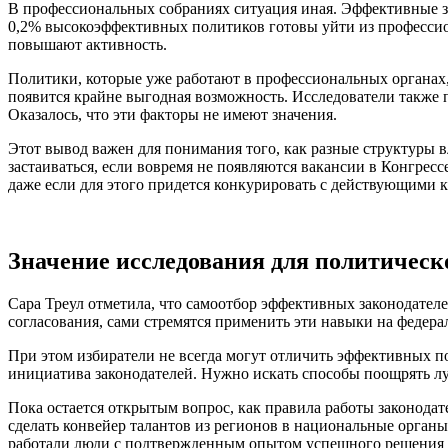
В профессиональных собраниях ситуация иная. Эффективные зак
0,2% высокоэффективных политиков готовы уйти из профессио
повышают активность.
Политики, которые уже работают в профессиональных органах,
появится крайне выгодная возможность. Исследователи также 
Оказалось, что эти факторы не имеют значения.
Этот вывод важен для понимания того, как разные структуры 
застаиваться, если вовремя не появляются вакансии в Конгрес
даже если для этого придется конкурировать с действующими 
Значение исследования для политическ
Сара Треул отметила, что самоотбор эффективных законодател
согласования, сами стремятся применить эти навыки на федера
При этом избиратели не всегда могут отличить эффективных п
инициатива законодателей. Нужно искать способы поощрять л
Пока остается открытым вопрос, как правила работы законодат
сделать конвейер талантов из регионов в национальные органы
работали люди с подтвержденным опытом успешного решения 