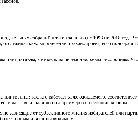
 законов.
онодательных собраний штатов за период с 1993 по 2018 год. В
 отслеживая каждый внесенный законопроект, его спонсора и то
ым инициативам, а не мелким церемониальным резолюциям. Что
а три группы: тех, кто работает хуже ожидаемого, соответствуе
 если да — выиграли ли они праймериз и всеобщие выборы.
, не зависящие от субъективного мнения избирателей или партий
я более точным и воспроизводимым.