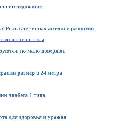
ало исследование
х? Роль клеточных антенн в развитии
зуются, но мало доверяют
рдили размер в 24 метра
ии диабета 1 типа
рта для здоровья и урожая