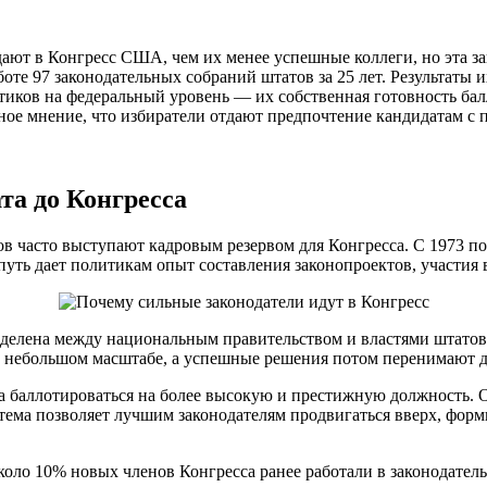
ют в Конгресс США, чем их менее успешные коллеги, но эта зак
те 97 законодательных собраний штатов за 25 лет. Результаты 
иков на федеральный уровень — их собственная готовность балл
ное мнение, что избиратели отдают предпочтение кандидатам с
та до Конгресса
 часто выступают кадровым резервом для Конгресса. С 1973 по
 путь дает политикам опыт составления законопроектов, участия
делена между национальным правительством и властями штатов.
 небольшом масштабе, а успешные решения потом перенимают д
баллотироваться на более высокую и престижную должность. Он
тема позволяет лучшим законодателям продвигаться вверх, форм
около 10% новых членов Конгресса ранее работали в законодате