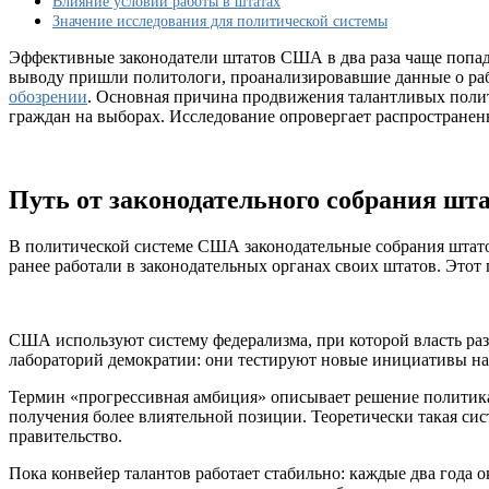
Влияние условий работы в штатах
выборах
Значение исследования для политической системы
Эффективные законодатели штатов США в два раза чаще попада
выводу пришли политологи, проанализировавшие данные о рабо
обозрении
. Основная причина продвижения талантливых полит
граждан на выборах. Исследование опровергает распространен
Путь от законодательного собрания шта
В политической системе США законодательные собрания штатов
ранее работали в законодательных органах своих штатов. Этот
США используют систему федерализма, при которой власть раз
лабораторий демократии: они тестируют новые инициативы на
Термин «прогрессивная амбиция» описывает решение политика 
получения более влиятельной позиции. Теоретически такая сис
правительство.
Пока конвейер талантов работает стабильно: каждые два года 