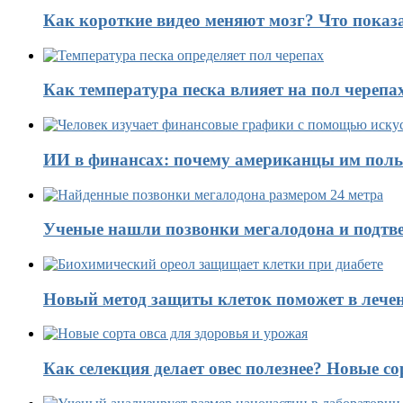
Как короткие видео меняют мозг? Что показ
Как температура песка влияет на пол черепа
ИИ в финансах: почему американцы им поль
Ученые нашли позвонки мегалодона и подтве
Новый метод защиты клеток поможет в лечен
Как селекция делает овес полезнее? Новые со