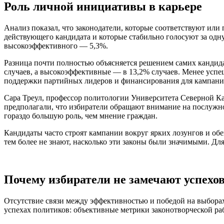
Роль личной инициативы в карьере
Анализ показал, что законодатели, которые соответствуют или 
действующего кандидата и которые стабильно голосуют за одну
высокоэффективного — 5,3%.
Разница почти полностью объясняется решением самих кандида
случаев, а высокоэффективные — в 13,2% случаев. Менее успе
поддержки партийных лидеров и финансирования для кампани
Сара Треул, профессор политологии Университета Северной Ка
предполагали, что избиратели обращают внимание на послужн
гораздо большую роль, чем мнение граждан.
Кандидаты часто строят кампании вокруг ярких лозунгов и обе
тем более не знают, насколько эти законы были значимыми. Дл
Почему избиратели не замечают успехо
Отсутствие связи между эффективностью и победой на выборах 
успехах политиков: объективные метрики законотворческой ра