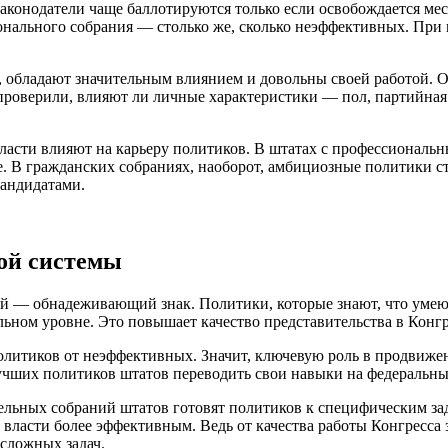
онодатели чаще баллотируются только если освобождается место
нального собрания — столько же, сколько неэффективных. При 
 обладают значительным влиянием и довольны своей работой. О
проверили, влияют ли личные характеристики — пол, партийная
власти влияют на карьеру политиков. В штатах с профессионал
се. В гражданских собраниях, наоборот, амбициозные политики с
кандидатами.
ой системы
ей — обнадеживающий знак. Политики, которые знают, что умею
льном уровне. Это повышает качество представительства в Конгр
олитиков от неэффективных. Значит, ключевую роль в продвиже
учших политиков штатов переводить свои навыки на федеральны
ельных собраний штатов готовят политиков к специфическим зад
 власти более эффективным. Ведь от качества работы Конгресса
сложных задач.