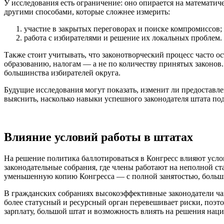
У исследования есть ограничение: оно опирается на математи
другими способами, которые сложнее измерить:
участие в закрытых переговорах и поиске компромиссов;
работа с избирателями и решение их локальных проблем.
Также стоит учитывать, что законотворческий процесс часто 
образованию, налогам — а не по количеству принятых законов
большинства избирателей округа.
Будущие исследования могут показать, изменит ли предоставл
выяснить, насколько навыки успешного законодателя штата под
Влияние условий работы в штатах
На решение политика баллотироваться в Конгресс влияют усло
законодательные собрания, где члены работают на неполной с
уменьшенную копию Конгресса — с полной занятостью, больш
В гражданских собраниях высокоэффективные законодатели чащ
более статусный и ресурсный орган перевешивает риски, поэ
зарплату, большой штат и возможность влиять на решения нац