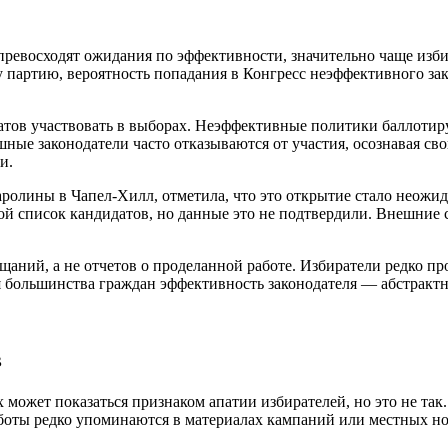
превосходят ожидания по эффективности, значительно чаще избир
 партию, вероятность попадания в Конгресс неэффективного зако
тов участвовать в выборах. Неэффективные политики баллотиру
шные законодатели часто отказываются от участия, осознавая с
и.
ролины в Чапел-Хилл, отметила, что это открытие стало неожид
ой список кандидатов, но данные это не подтвердили. Внешни
щаний, а не отчетов о проделанной работе. Избиратели редко пр
я большинства граждан эффективность законодателя — абстрактн
в
может показаться признаком апатии избирателей, но это не так
боты редко упоминаются в материалах кампаний или местных но