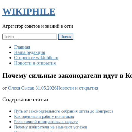
WIKIPHILE
Агрегатор советов и знаний в сети
Найти:
Главная
Наша редакция
О проекте wikiphile.ru
Новости и открытия
Почему сильные законодатели идут в К
Почему
от
Олеся Сысак
31.05.2026
Новости и открытия
сильные
законодатели
Содержание статьи:
идут
в
Путь от законодательного собрания штата до Конгресса
Конгресс?
Как оценивали работу политиков
Причина
Роль личной инициативы в карьере
не
Почему избиратели не замечают успехов
в