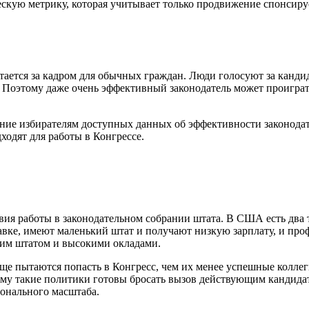
ческую метрику, которая учитывает только продвижение спонсир
остается за кадром для обычных граждан. Люди голосуют за кан
. Поэтому даже очень эффективный законодатель может проиграт
ение избирателям доступных данных об эффективности законода
ходят для работы в Конгрессе.
вия работы в законодательном собрании штата. В США есть два 
тавке, имеют маленький штат и получают низкую зарплату, и п
им штатом и высокими окладами.
е пытаются попасть в Конгресс, чем их менее успешные коллеги
тому такие политики готовы бросать вызов действующим кандид
ионального масштаба.