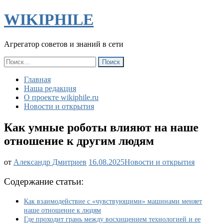
WIKIPHILE
Агрегатор советов и знаний в сети
Найти:
Главная
Наша редакция
О проекте wikiphile.ru
Новости и открытия
Как умные роботы влияют на наше
отношение к другим людям
Как
от
Александр Дмитриев
16.08.2025
Новости и открытия
умные
роботы
Содержание статьи:
влияют
на
Как взаимодействие с «чувствующими» машинами меняет
наше
наше отношение к людям
отношение
Где проходит грань между восхищением технологией и ее