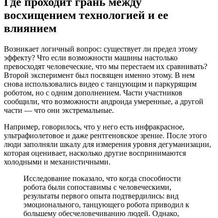
Где проходит грань между
восхищением технологией и ее
влиянием
Возникает логичный вопрос: существует ли предел этому
эффекту? Что если возможности машины настолько
превосходят человеческие, что мы перестаем их сравнивать?
Второй эксперимент был посвящен именно этому. В нем
снова использовались видео с танцующим и паркурящим
роботом, но с одним дополнением. Части участников
сообщили, что возможности андроида умеренные, а другой
части — что они экстремальные.
Например, говорилось, что у него есть инфракрасное,
ультрафиолетовое и даже рентгеновское зрение. После этого
люди заполняли шкалу для измерения уровня дегуманизации,
которая оценивает, насколько другие воспринимаются
холодными и механистичными.
Исследование показало, что когда способности
робота были сопоставимы с человеческими,
результаты первого опыта подтвердились: вид
эмоционального, танцующего робота приводил к
большему обесчеловечиванию людей. Однако,