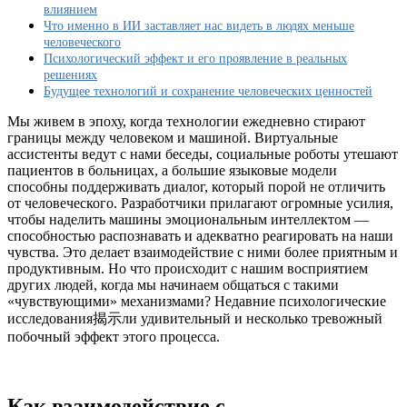
к
влиянием
другим
Что именно в ИИ заставляет нас видеть в людях меньше
людям
человеческого
Психологический эффект и его проявление в реальных
решениях
Будущее технологий и сохранение человеческих ценностей
Мы живем в эпоху, когда технологии ежедневно стирают
границы между человеком и машиной. Виртуальные
ассистенты ведут с нами беседы, социальные роботы утешают
пациентов в больницах, а большие языковые модели
способны поддерживать диалог, который порой не отличить
от человеческого. Разработчики прилагают огромные усилия,
чтобы наделить машины эмоциональным интеллектом —
способностью распознавать и адекватно реагировать на наши
чувства. Это делает взаимодействие с ними более приятным и
продуктивным. Но что происходит с нашим восприятием
других людей, когда мы начинаем общаться с такими
«чувствующими» механизмами? Недавние психологические
исследования揭示ли удивительный и несколько тревожный
побочный эффект этого процесса.
Как взаимодействие с