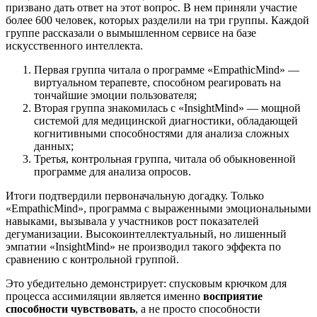
призвано дать ответ на этот вопрос. В нем приняли участие
более 600 человек, которых разделили на три группы. Каждой
группе рассказали о вымышленном сервисе на базе
искусственного интеллекта.
Первая группа читала о программе «EmpathicMind» —
виртуальном терапевте, способном реагировать на
тончайшие эмоции пользователя;
Вторая группа знакомилась с «InsightMind» — мощной
системой для медицинской диагностики, обладающей
когнитивными способностями для анализа сложных
данных;
Третья, контрольная группа, читала об обыкновенной
программе для анализа опросов.
Итоги подтвердили первоначальную догадку. Только
«EmpathicMind», программа с выраженными эмоциональными
навыками, вызывала у участников рост показателей
дегуманизации. Высокоинтеллектуальный, но лишенный
эмпатии «InsightMind» не производил такого эффекта по
сравнению с контрольной группой.
Это убедительно демонстрирует: спусковым крючком для
процесса ассимиляции является именно
восприятие
способности чувствовать
, а не просто способности