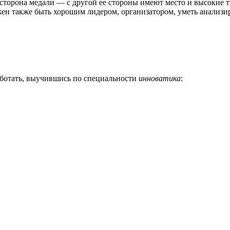
торона медали — с другой ее стороны имеют место и высокие т
н также быть хорошим лидером, организатором, уметь анализиро
аботать, выучившись по специальности
инноватика
: