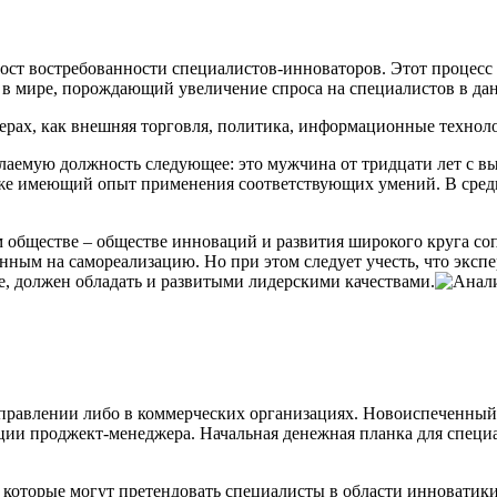
ост востребованности специалистов-инноваторов. Этот процесс 
 в мире, порождающий увеличение спроса на специалистов в дан
ерах, как внешняя торговля, политика, информационные технолог
елаемую должность следующее: это мужчина от тридцати лет с в
уже имеющий опыт применения соответствующих умений. В средне
обществе – обществе инноваций и развития широкого круга со
нным на самореализацию. Но при этом следует учесть, что эксп
е, должен обладать и развитыми лидерскими качествами.
правлении либо в коммерческих организациях. Новоиспеченный
ии проджект-менеджера. Начальная денежная планка для специал
которые могут претендовать специалисты в области инноватики