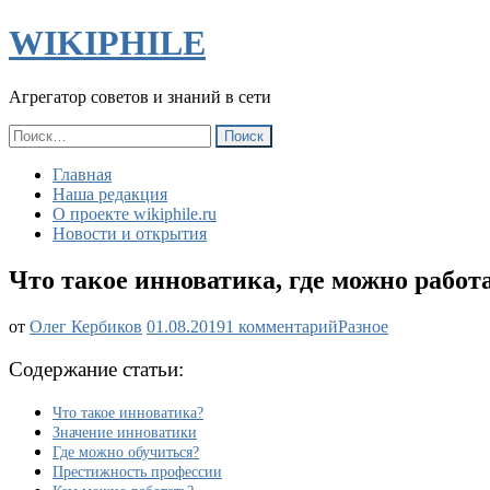
WIKIPHILE
Агрегатор советов и знаний в сети
Найти:
Главная
Наша редакция
О проекте wikiphile.ru
Новости и открытия
Что такое инноватика, где можно работ
к
от
Олег Кербиков
01.08.2019
1 комментарий
Разное
записи
Что
Содержание статьи:
такое
инноватика,
Что такое инноватика?
где
Значение инноватики
можно
Где можно обучиться?
работать
Престижность профессии
после