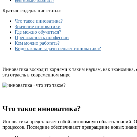
Кем можно работать?
обучения?
В
Краткое содержание статьи:
чем
суть
Что такое инноватика?
профессии?
Значение инноватики
Где можно обучиться?
Престижность профессии
Кем можно работать?
Видео: какие задачи решает инноватика?
Инноватика восходит корнями к таким наукам, как экономика, с
эта отрасль в современном мире.
Что такое инноватика?
Инноватика представляет собой автономную область знаний. 
процессов. Последние обеспечивают превращение новых знани