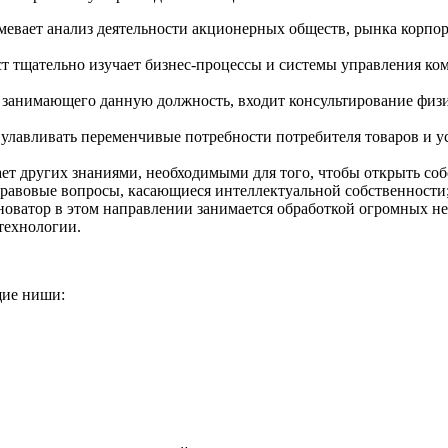
мевает анализ деятельности акционерных обществ, рынка корпо
ст тщательно изучает бизнес-процессы и системы управления к
а, занимающего данную должность, входит консультирование физ
 улавливать переменчивые потребности потребителя товаров и 
ает других знаниями, необходимыми для того, чтобы открыть соб
 правовые вопросы, касающиеся интеллектуальной собственности
нноватор в этом направлении занимается обработкой огромных н
технологии.
щие ниши: