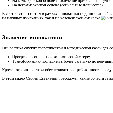
На коммерческой основе (извлечение прибыли из научно
На некоммерческой основе (социальные новшества).
В соответствии с этим в рамках инноватики под инновацией с
на научных изысканиях, так и на человеческой смекалке.
Значение инноватики
Инноватика служит теоретической и методической базой для со
Прогресс в социально-экономической сфере;
Трансформацию последней в более развитую по ведущим
Кроме того, инноватика обеспечивает востребованность продук
В этом видео Сергей Евгеньевич расскажет, какие области зат