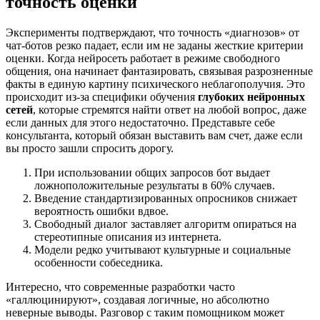
точность оценки
Эксперименты подтверждают, что точность «диагнозов» от
чат-ботов резко падает, если им не заданы жесткие критерии
оценки. Когда нейросеть работает в режиме свободного
общения, она начинает фантазировать, связывая разрозненные
факты в единую картину психического неблагополучия. Это
происходит из-за специфики обучения
глубоких нейронных
сетей
, которые стремятся найти ответ на любой вопрос, даже
если данных для этого недостаточно. Представьте себе
консультанта, который обязан выставить вам счет, даже если
вы просто зашли спросить дорогу.
При использовании общих запросов бот выдает
ложноположительные результаты в 60% случаев.
Введение стандартизированных опросников снижает
вероятность ошибки вдвое.
Свободный диалог заставляет алгоритм опираться на
стереотипные описания из интернета.
Модели редко учитывают культурные и социальные
особенности собеседника.
Интересно, что современные разработки часто
«галлюцинируют», создавая логичные, но абсолютно
неверные выводы. Разговор с таким помощником может