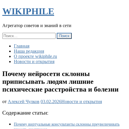
WIKIPHILE
Агрегатор советов и знаний в сети
Найти:
Главная
Наша редакция
О проекте wikiphile.ru
Новости и открытия
Почему нейросети склонны
приписывать людям лишние
психические расстройства и болезни
Почему
от
Алексей Чулков
03.02.2026
Новости и открытия
нейросети
склонны
Содержание статьи:
приписывать
людям
Почему виртуальные консультанты склонны преувеличивать
лишние