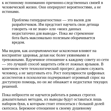
к истинному пониманию причинно-следственных связей в
человеческой жизни. Они оперируют вероятностями, а не
истинами.
Проблема гипердиагностики — это вызов для
разработчиков. Им предстоит научить свои детища
говорить «я не знаю» или «моих данных
недостаточно для вывода». Пока же стремление
бота быть максимально полезным оборачивается
вредом.
Мы видим, как
алгоритмические искажения
влияют на
восприятие здоровья, делая нас более уязвимыми и
тревожными. Вдумчивое отношение к каждому совету из сети
— это лучший способ защитить себя от ложных ярлыков. В
конечном счете технологический прогресс должен служить
человеку, а не запугивать его. Рост популярности цифровых
ассистентов в психологии подчеркивает огромный спрос на
доступную помощь, но он же обнажает и недостатки текущих
решений.
Пока нейросети не научатся работать в рамках строгих
доказательных методик, их выводы будут оставаться лишь
набором букв, к которым стоит относиться с большой долей
скепсиса. Бережное отношение к своему душевному