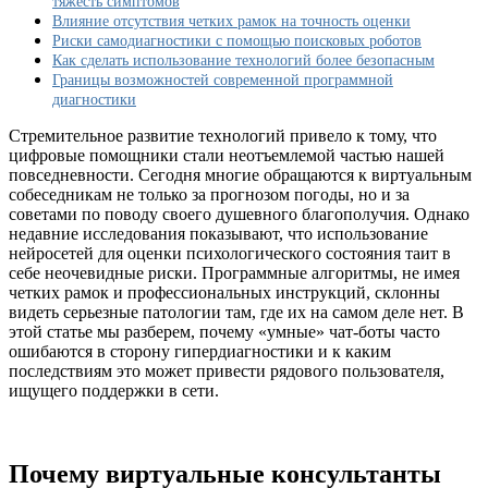
тяжесть симптомов
психические
Влияние отсутствия четких рамок на точность оценки
расстройства
Риски самодиагностики с помощью поисковых роботов
и
Как сделать использование технологий более безопасным
болезни
Границы возможностей современной программной
диагностики
Стремительное развитие технологий привело к тому, что
цифровые помощники стали неотъемлемой частью нашей
повседневности. Сегодня многие обращаются к виртуальным
собеседникам не только за прогнозом погоды, но и за
советами по поводу своего душевного благополучия. Однако
недавние исследования показывают, что использование
нейросетей для оценки психологического состояния таит в
себе неочевидные риски. Программные алгоритмы, не имея
четких рамок и профессиональных инструкций, склонны
видеть серьезные патологии там, где их на самом деле нет. В
этой статье мы разберем, почему «умные» чат-боты часто
ошибаются в сторону гипердиагностики и к каким
последствиям это может привести рядового пользователя,
ищущего поддержки в сети.
Почему виртуальные консультанты