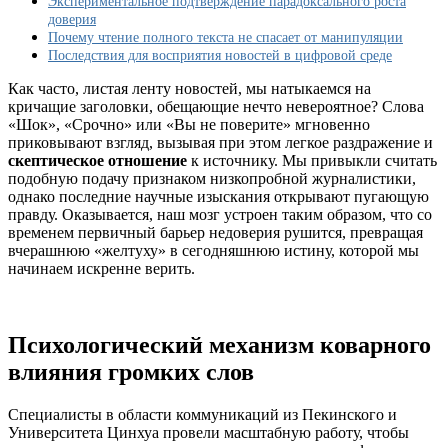
Экспериментальное подтверждение парадоксального роста
даже
доверия
самым
Почему чтение полного текста не спасает от манипуляции
шокирующим
Последствия для восприятия новостей в цифровой среде
новостным
заголовкам
Как часто, листая ленту новостей, мы натыкаемся на
кричащие заголовки, обещающие нечто невероятное? Слова
«Шок», «Срочно» или «Вы не поверите» мгновенно
приковывают взгляд, вызывая при этом легкое раздражение и
скептическое отношение
к источнику. Мы привыкли считать
подобную подачу признаком низкопробной журналистики,
однако последние научные изыскания открывают пугающую
правду. Оказывается, наш мозг устроен таким образом, что со
временем первичный барьер недоверия рушится, превращая
вчерашнюю «желтуху» в сегодняшнюю истину, которой мы
начинаем искренне верить.
Психологический механизм коварного
влияния громких слов
Специалисты в области коммуникаций из Пекинского и
Университета Цинхуа провели масштабную работу, чтобы