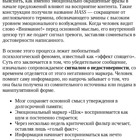
выяснить, как именно эмоционально окрашенные фразы в
начале предложений влияют на восприятие контента. Такие
конструкции получили название
HASS
— сокращение от
англоязычного термина, обозначающего зачины с высоким
уровнем эмоционального возбуждения. Когда человек видит
слово «Внимание!» перед основной мыслью, его внутренний
цензор тут же подает сигнал тревоги, заставляя сомневаться в
достоверности написанного.
В основе этого процесса лежит любопытный
психологический феномен, известный как «эффект спящего».
Суть его заключается в том, что убедительное сообщение,
изначально сопровождаемое
сигналом о недостоверности
, со
временем отделяется от этого негативного маркера. Человек
помнит саму информацию, но напрочь забывает о том, что
она была получена из сомнительного источника или подана в
манипулятивной форме.
Мозг сохраняет основной смысл утверждения в
долгосрочной памяти;
Эмоциональный маркер «Шок» воспринимается как
шум и постепенно стирается;
Через несколько недель критический фильтр исчезает,
оставляя лишь «голый факт»;
Информация начинает восприниматься как нечто