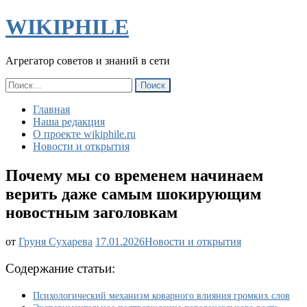
WIKIPHILE
Агрегатор советов и знаний в сети
Найти:
Главная
Наша редакция
О проекте wikiphile.ru
Новости и открытия
Почему мы со временем начинаем
верить даже самым шокирующим
новостным заголовкам
Почему
от
Груня Сухарева
17.01.2026
Новости и открытия
мы
со
Содержание статьи:
временем
начинаем
Психологический механизм коварного влияния громких слов
верить