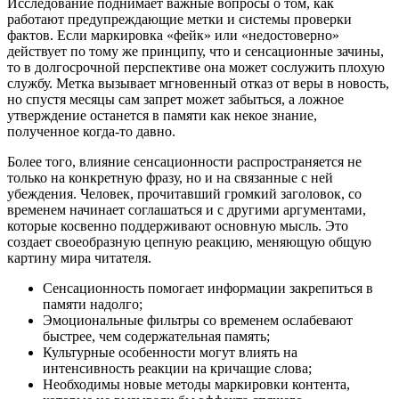
Исследование поднимает важные вопросы о том, как
работают предупреждающие метки и системы проверки
фактов. Если маркировка «фейк» или «недостоверно»
действует по тому же принципу, что и сенсационные зачины,
то в долгосрочной перспективе она может сослужить плохую
службу. Метка вызывает мгновенный отказ от веры в новость,
но спустя месяцы сам запрет может забыться, а ложное
утверждение останется в памяти как некое знание,
полученное когда-то давно.
Более того, влияние сенсационности распространяется не
только на конкретную фразу, но и на связанные с ней
убеждения. Человек, прочитавший громкий заголовок, со
временем начинает соглашаться и с другими аргументами,
которые косвенно поддерживают основную мысль. Это
создает своеобразную цепную реакцию, меняющую общую
картину мира читателя.
Сенсационность помогает информации закрепиться в
памяти надолго;
Эмоциональные фильтры со временем ослабевают
быстрее, чем содержательная память;
Культурные особенности могут влиять на
интенсивность реакции на кричащие слова;
Необходимы новые методы маркировки контента,