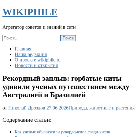
WIKIPHILE
Агрегатор советов и знаний в сети
Найти:
Главная
Наша редакция
О проекте wikiphile.ru
Новости и открытия
Рекордный заплыв: горбатые киты
удивили ученых путешествием между
Австралией и Бразилией
Рекордный
от
Николай Дроздов
27.06.2026
Природа, животные и растения
заплыв:
горбатые
Содержание статьи:
киты
удивили
Как ученые обнаружили рекордсменов среди китов
ученых