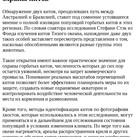
Обнаружение двух китов, преодолевших путь между
Австралией и Бразилией, ставит под сомнение устоявшееся
мнение о полной изоляции популяций горбатых китов в этих
регионах. По словам соавтора исследования Стефани Стэк из
Фонда изучения китов Тихого океана, нахождение даже двух
таких особей заставляет пересмотреть представления о том,
насколько обособленными являются разные группы этих
животных.
Такие открытия имеют важное практическое значение для
охраны горбатых китов, численность которых до сих пор
остается уязвимой, несмотря на запрет коммерческого
промысла. Понимание реальных масштабов перемещений
китов позволяет более эффективно планировать меры по их
защите, создавать новые охраняемые акватории и
контролировать воздействие человеческой деятельности на
места их кормления и размножения.
Кроме того, методы идентификации китов по фотографиям
хвостов, которые использовались в этом исследовании, могут
применяться и в дальнейшем для отслеживания состояния
популяций в условиях изменения климата. По мере того как
океан нагревается, ареалы распространения криля и других
кормовых объектов китов смещаются, и ученым необходимо