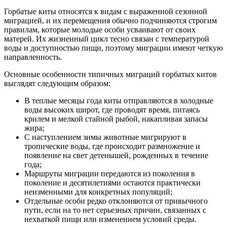
Горбатые киты относятся к видам с выраженной сезонной
миграцией, и их перемещения обычно подчиняются строгим
правилам, которые молодые особи усваивают от своих
матерей. Их жизненный цикл тесно связан с температурой
воды и доступностью пищи, поэтому миграции имеют четкую
направленность.
Основные особенности типичных миграций горбатых китов
выглядят следующим образом:
В теплые месяцы года киты отправляются в холодные
воды высоких широт, где проводят время, питаясь
крилем и мелкой стайной рыбой, накапливая запасы
жира;
С наступлением зимы животные мигрируют в
тропические воды, где происходит размножение и
появление на свет детенышей, рожденных в течение
года;
Маршруты миграции передаются из поколения в
поколение и десятилетиями остаются практически
неизменными для конкретных популяций;
Отдельные особи редко отклоняются от привычного
пути, если на то нет серьезных причин, связанных с
нехваткой пищи или изменением условий среды.