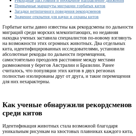
Рекордные расстояния и необычное направление движения
путешествием
Привычные маршруты миграции горбатых китов
между
Загадки нетипичного поведения рекордсменов
Австралией
Значение открытия для науки и охраны китов
и
Бразилией
Горбатые киты давно известны как рекордсмены по дальности
миграций среди морских млекопитающих, но недавняя
находка ученых заставила специалистов по-новому взглянуть
на возможности этих огромных животных. Два отдельных
кита, идентифицированных исследователями, установили
абсолютные рекорды по дальности перемещения,
самостоятельно преодолев расстояние между местами
размножения у берегов Австралии и Бразилии. Ранее
считалось, что популяции этих китов в двух регионах
полностью изолированы друг от друга, и такие перемещения
для них нехарактерны.
Как ученые обнаружили рекордсменов
среди китов
Идентификация животных стала возможной благодаря
уникальным рисункам на хвостовых плавниках каждого кита,