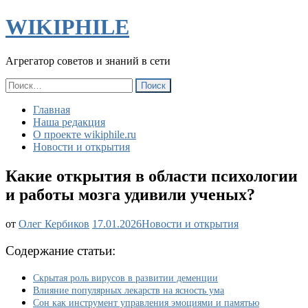
WIKIPHILE
Агрегатор советов и знаний в сети
Найти:
Главная
Наша редакция
О проекте wikiphile.ru
Новости и открытия
Какие открытия в области психологии
и работы мозга удивили ученых?
Какие
от
Олег Кербиков
17.01.2026
Новости и открытия
открытия
в
Содержание статьи:
области
психологии
Скрытая роль вирусов в развитии деменции
и
Влияние популярных лекарств на ясность ума
работы
Сон как инструмент управления эмоциями и памятью