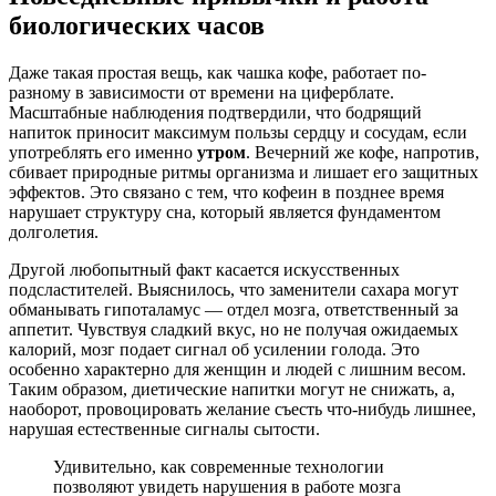
биологических часов
Даже такая простая вещь, как чашка кофе, работает по-
разному в зависимости от времени на циферблате.
Масштабные наблюдения подтвердили, что бодрящий
напиток приносит максимум пользы сердцу и сосудам, если
употреблять его именно
утром
. Вечерний же кофе, напротив,
сбивает природные ритмы организма и лишает его защитных
эффектов. Это связано с тем, что кофеин в позднее время
нарушает структуру сна, который является фундаментом
долголетия.
Другой любопытный факт касается искусственных
подсластителей. Выяснилось, что заменители сахара могут
обманывать гипоталамус — отдел мозга, ответственный за
аппетит. Чувствуя сладкий вкус, но не получая ожидаемых
калорий, мозг подает сигнал об усилении голода. Это
особенно характерно для женщин и людей с лишним весом.
Таким образом, диетические напитки могут не снижать, а,
наоборот, провоцировать желание съесть что-нибудь лишнее,
нарушая естественные сигналы сытости.
Удивительно, как современные технологии
позволяют увидеть нарушения в работе мозга