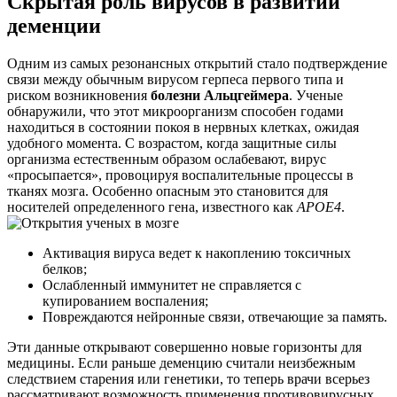
Скрытая роль вирусов в развитии
деменции
Одним из самых резонансных открытий стало подтверждение
связи между обычным вирусом герпеса первого типа и
риском возникновения
болезни Альцгеймера
. Ученые
обнаружили, что этот микроорганизм способен годами
находиться в состоянии покоя в нервных клетках, ожидая
удобного момента. С возрастом, когда защитные силы
организма естественным образом ослабевают, вирус
«просыпается», провоцируя воспалительные процессы в
тканях мозга. Особенно опасным это становится для
носителей определенного гена, известного как
APOE4
.
Активация вируса ведет к накоплению токсичных
белков;
Ослабленный иммунитет не справляется с
купированием воспаления;
Повреждаются нейронные связи, отвечающие за память.
Эти данные открывают совершенно новые горизонты для
медицины. Если раньше деменцию считали неизбежным
следствием старения или генетики, то теперь врачи всерьез
рассматривают возможность применения противовирусных