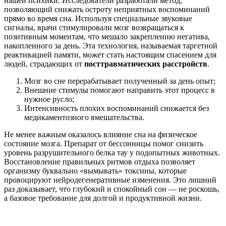
нашей психики. Исследователи разработали метод,
позволяющий снижать остроту неприятных воспоминаний
прямо во время сна. Используя специальные звуковые
сигналы, врачи стимулировали мозг возвращаться к
позитивным моментам, что мешало закреплению негатива,
накопленного за день. Эта технология, называемая таргетной
реактивацией памяти, может стать настоящим спасением для
людей, страдающих от
посттравматических расстройств
.
Мозг во сне перерабатывает полученный за день опыт;
Внешние стимулы помогают направить этот процесс в
нужное русло;
Интенсивность плохих воспоминаний снижается без
медикаментозного вмешательства.
Не менее важным оказалось влияние сна на физическое
состояние мозга. Препарат от бессонницы помог снизить
уровень разрушительного белка тау у подопытных животных.
Восстановление правильных ритмов отдыха позволяет
организму буквально «вымывать» токсины, которые
провоцируют нейродегенеративные изменения. Это лишний
раз доказывает, что глубокий и спокойный сон — не роскошь,
а базовое требование для долгой и продуктивной жизни.