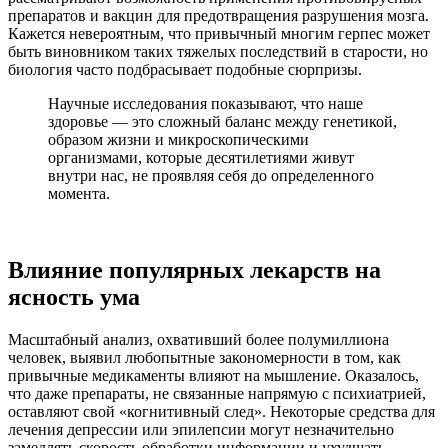
препаратов и вакцин для предотвращения разрушения мозга.
Кажется невероятным, что привычный многим герпес может
быть виновником таких тяжелых последствий в старости, но
биология часто подбрасывает подобные сюрпризы.
Научные исследования показывают, что наше
здоровье — это сложный баланс между генетикой,
образом жизни и микроскопическими
организмами, которые десятилетиями живут
внутри нас, не проявляя себя до определенного
момента.
Влияние популярных лекарств на
ясность ума
Масштабный анализ, охвативший более полумиллиона
человек, выявил любопытные закономерности в том, как
привычные медикаменты влияют на мышление. Оказалось,
что даже препараты, не связанные напрямую с психиатрией,
оставляют свой «когнитивный след». Некоторые средства для
лечения депрессии или эпилепсии могут незначительно
замедлять скорость обработки информации и ухудшать