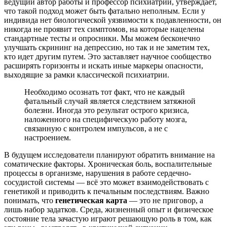
ведущий автор работы и профессор психиатрии, утверждает,
что такой подход может быть фатально неполным. Если у
индивида нет биологической уязвимости к подавленности, он
никогда не проявит тех симптомов, на которые нацелены
стандартные тесты и опросники. Мы можем бесконечно
улучшать скрининг на депрессию, но так и не заметим тех,
кто идет другим путем. Это заставляет научное сообщество
расширять горизонты и искать иные маркеры опасности,
выходящие за рамки классической психиатрии.
Необходимо осознать тот факт, что не каждый
фатальный случай является следствием затяжной
болезни. Иногда это результат острого кризиса,
наложенного на специфическую работу мозга,
связанную с контролем импульсов, а не с
настроением.
В будущем исследователи планируют обратить внимание на
соматические факторы. Хроническая боль, воспалительные
процессы в организме, нарушения в работе сердечно-
сосудистой системы — всё это может взаимодействовать с
генетикой и приводить к печальным последствиям. Важно
понимать, что
генетическая карта
— это не приговор, а
лишь набор задатков. Среда, жизненный опыт и физическое
состояние тела зачастую играют решающую роль в том, как