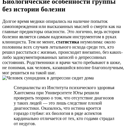
Биологические особенности группы
без истории болезни
Долгое время медики опирались на наличие попыток
самоповреждения или высказанных мыслей о смерти как на
главные предикторы опасности. Это логично, ведь история
болезни является самым надежным инструментом в руках
клинициста. Тем не менее,
статистика
неумолима: около
половины всех случаев летального исхода среди тех, кто
решил расстаться с жизнью, происходит внезапно, без каких-
либо задокументированных записей о депрессивных
состояниях. Родственники и врачи часто пребывают в шоке,
не понимая, как человек, казавшийся вполне благополучным,
мог решиться на такой шаг.
Специалисты из Института психического здоровья
Хантсмена при Университете Юты решили
проверить теорию о том, что отсутствие диагнозов
у таких людей — это лишь следствие плохой
диагностики. Оказалось, что истина кроется
гораздо глубже: их биология в ряде аспектов
кардинально отличается от тех, кто годами страдал
от недугов.