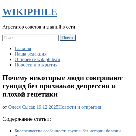
WIKIPHILE
Агрегатор советов и знаний в сети
Найти:
Главная
Наша редакция
О проекте wikiphile.ru
Новости и открытия
Почему некоторые люди совершают
суицид без признаков депрессии и
плохой генетики
Почему
от
Олеся Сысак
19.12.2025
Новости и открытия
некоторые
люди
Содержание статьи:
совершают
суицид
Биологические особенности группы без истории болезни
без