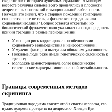
сверстников с историей душевных страданий. В молодом
возрасте различия сильнее всего проявлялись в плоскости
депрессивных состояний и эмоциональной лабильности.
Неужели это значит, что в старшем поколении триггерами
становятся вовсе не гены, а физические страдания или
социальная изоляция? Вопрос остается открытым, но
биологический фундамент явно указывает на неоднородность
причин трагедий в разные периоды жизни.
У женщин риск коррелировал с особенностями
социального взаимодействия и нейроотличиями;
У мужчин фактором выступала общая импульсивность;
Пожилые люди реже имели генетическую склонность к
тревоге;
Молодежь демонстрировала более классические
генетические маркеры эмоциональной нестабильности.
Границы современных методов
скрининга
Традиционная парадигма гласит: чтобы спасти человека, его
нужно вовремя проверить на депрессию. Хилари Кун,