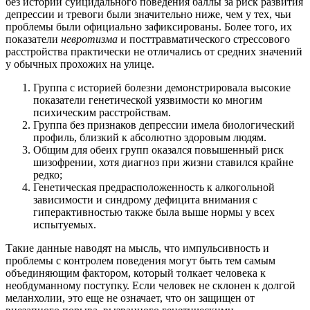
без истории суицидального поведения баллы за риск развития
депрессии и тревоги были значительно ниже, чем у тех, чьи
проблемы были официально зафиксированы. Более того, их
показатели
невротизма
и посттравматического стрессового
расстройства практически не отличались от средних значений
у обычных прохожих на улице.
Группа с историей болезни демонстрировала высокие
показатели генетической уязвимости ко многим
психическим расстройствам.
Группа без признаков депрессии имела биологический
профиль, близкий к абсолютно здоровым людям.
Общим для обеих групп оказался повышенный риск
шизофрении, хотя диагноз при жизни ставился крайне
редко;
Генетическая предрасположенность к алкогольной
зависимости и синдрому дефицита внимания с
гиперактивностью также была выше нормы у всех
испытуемых.
Такие данные наводят на мысль, что импульсивность и
проблемы с контролем поведения могут быть тем самым
объединяющим фактором, который толкает человека к
необдуманному поступку. Если человек не склонен к долгой
меланхолии, это еще не означает, что он защищен от