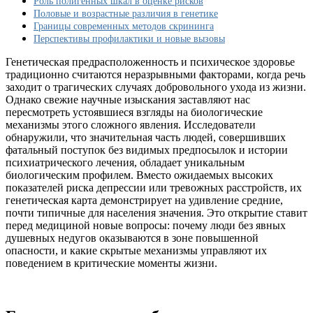
Роль полигенных шкал в оценке рисков
признаков
Половые и возрастные различия в генетике
депрессии
Границы современных методов скрининга
и
Перспективы профилактики и новые вызовы
плохой
генетики
Генетическая предрасположенность и психическое здоровье
традиционно считаются неразрывными факторами, когда речь
заходит о трагических случаях добровольного ухода из жизни.
Однако свежие научные изыскания заставляют нас
пересмотреть устоявшиеся взгляды на биологические
механизмы этого сложного явления. Исследователи
обнаружили, что значительная часть людей, совершивших
фатальный поступок без видимых предпосылок и истории
психиатрического лечения, обладает уникальным
биологическим профилем. Вместо ожидаемых высоких
показателей риска депрессии или тревожных расстройств, их
генетическая карта демонстрирует на удивление средние,
почти типичные для населения значения. Это открытие ставит
перед медициной новые вопросы: почему люди без явных
душевных недугов оказываются в зоне повышенной
опасности, и какие скрытые механизмы управляют их
поведением в критические моменты жизни.