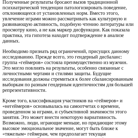
Полученные результаты бросают вызов традиционной
психиатрической тенденции патологизировать поведение,
отклоняющееся от установленных норм. Вместо этого,
увлечение играми можно рассматривать как культурную и
развивающую активность, подобную чтению литературы или
просмотру кино, а не как маркер дисфункции. Как показала
практика, эта гипотеза находит подтверждение в анализе
данных.
Необходимо признать ряд ограничений, присущих данному
исследованию. Прежде всего, это гендерный дисбаланс:
группа «геймеров» состояла преимущественно из мужчин.
Это могло повлиять на результаты, особенно связанные с
личностными чертами и стилями защиты. Будущие
исследования должны стремиться к более сбалансированным
выборкам по разным гендерным идентичностям для большей
репрезентативности.
Кроме того, классификация участников на «геймеров» и
«негеймеров» основывалась на самоотчетах о времени,
проведенном за играми, и субъективной значимости этого
занятия. Это может внести некоторую вариативность.
Возможно, люди, играющие меньше, но придающие этому
высокое эмоциональное значение, могут быть ближе к
«тяжелым» геймерам, чем предполагает текущая