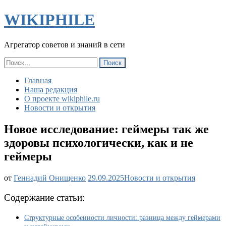
WIKIPHILE
Агрегатор советов и знаний в сети
Найти:
Главная
Наша редакция
О проекте wikiphile.ru
Новости и открытия
Новое исследование: геймеры так же
здоровы психологически, как и не
геймеры
Новое
от
Геннадий Онищенко
29.09.2025
Новости и открытия
исследование:
геймеры
Содержание статьи:
так
же
Структурные особенности личности: разница между геймерами
здоровы