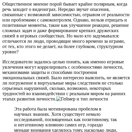
Общественное мнение порой бывает крайне полярным, когда
речь заходит о видеоиграх. Нередко звучат опасения,
связанные с возможной зависимостью, отрывом от реальности
или проблемами с самоконтролем. Однако, нельзя отрицать и
позитивные моменты, такие как улучшение реакции, решение
сложных задач и даже формирование крепких дружеских
связей в игровых сообществах. Но мало кто задумывался:
отличаются ли люди, проводящие много времени за играми,
от тех, кто этого не делает, на более глубоком, структурном
уровне?
Исследователи задались целью понять, как именно игровые
увлечения могут коррелировать с особенностями личности,
механизмами защиты и способами построения
эмоциональных связей. Было интересно выяснить, не является
ли погружение в виртуальные миры следствием не столько
серьезных нарушений, сколько, возможно, некоторых
трудностей во взаимодействии с реальным миром на ранних
этапах развития личности.
Эта работа была мотивирована пробелом в
научных знаниях. Хотя существует немало
исследований, посвященных как позитивному, так
и негативному влиянию самих игр, гораздо
меньше внимания уделялось тому, насколько люди,