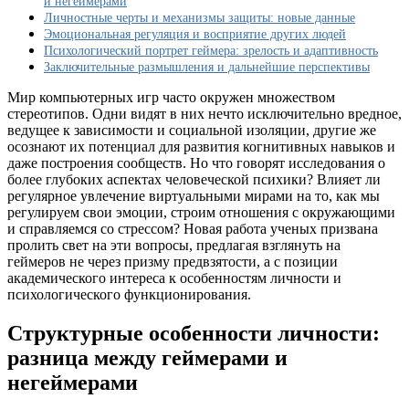
и негеймерами
психологически,
Личностные черты и механизмы защиты: новые данные
как
Эмоциональная регуляция и восприятие других людей
и
Психологический портрет геймера: зрелость и адаптивность
не
Заключительные размышления и дальнейшие перспективы
геймеры
Мир компьютерных игр часто окружен множеством
стереотипов. Одни видят в них нечто исключительно вредное,
ведущее к зависимости и социальной изоляции, другие же
осознают их потенциал для развития когнитивных навыков и
даже построения сообществ. Но что говорят исследования о
более глубоких аспектах человеческой психики? Влияет ли
регулярное увлечение виртуальными мирами на то, как мы
регулируем свои эмоции, строим отношения с окружающими
и справляемся со стрессом? Новая работа ученых призвана
пролить свет на эти вопросы, предлагая взглянуть на
геймеров не через призму предвзятости, а с позиции
академического интереса к особенностям личности и
психологического функционирования.
Структурные особенности личности:
разница между геймерами и
негеймерами