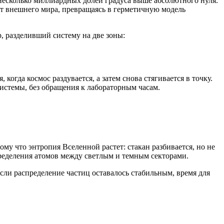
 несколько миллиардных долей градуса выше абсолютного нуля.
от внешнего мира, превращаясь в герметичную модель
, разделивший систему на две зоны:
гда космос раздувается, а затем снова стягивается в точку.
системы, без обращения к лабораторным часам.
у что энтропия Вселенной растет: стакан разбивается, но не
пределения атомов между светлым и темным секторами.
сли распределение частиц оставалось стабильным, время для