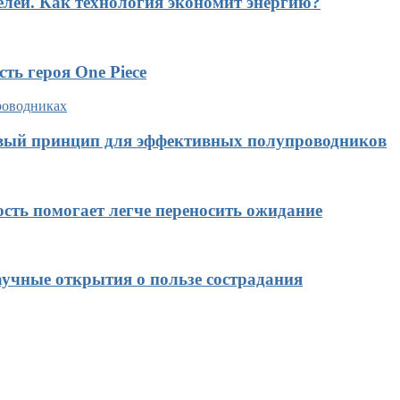
елей. Как технология экономит энергию?
ть героя One Piece
овый принцип для эффективных полупроводников
ость помогает легче переносить ожидание
учные открытия о пользе сострадания