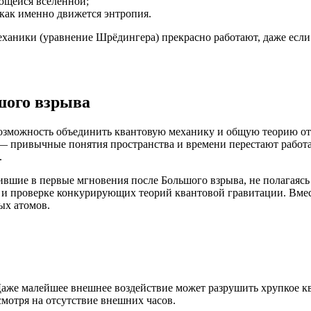
ющейся вселенной;
 как именно движется энтропия.
еханики (уравнение Шрёдингера) прекрасно работают, даже есл
шого взрыва
возможность объединить квантовую механику и общую теорию от
 привычные понятия пространства и времени перестают работа
.
ившие в первые мгновения после Большого взрыва, не полагаяс
 и проверке конкурирующих теорий квантовой гравитации. Вмест
ых атомов.
Даже малейшее внешнее воздействие может разрушить хрупкое кв
смотря на отсутствие внешних часов.