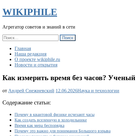
WIKIPHILE
Агрегатор советов и знаний в сети
Найти:
Главная
Наша редакция
О проекте wikiphile.ru
Новости и открытия
Как измерить время без часов? Учены
Как
от
Андрей Снежневский
12.06.2026
Наука и технологии
измерить
время
Содержание статьи:
без
часов?
Почему в квантовой физике исчезают часы
Ученый
Как создать вселенную в холодильнике
создал
Время как мера беспорядка
уникальную
Почему это важно для понимания Большого взрыва
мини-