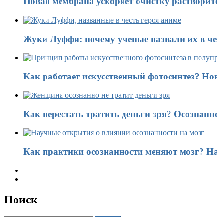
Новая мембрана ускоряет очистку растворит
Жуки Луффи: почему ученые назвали их в чес
Как работает искусственный фотосинтез? Н
Как перестать тратить деньги зря? Осознанн
Как практики осознанности меняют мозг? На
Поиск