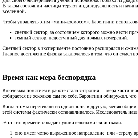
Для своего эксперимента ученый использовал облако из двадц
В таком состоянии частицы теряют индивидуальность и начинаю
вселенной.
Чтобы управлять этим «мини-космосом», Баронтини использовал
светлый сектор, за состоянием которого можно вести пря
темный сектор, недоступный для прямых измерений.
Светлый сектор в эксперименте постоянно расширялся и сжимал
Главное достижение физика заключалось в том, что он сумел в
Время как мера беспорядка
Ключевым понятием в работе стала энтропия — мера хаотичност
собирается из осколков сам по себе. Баронтини обнаружил, чт
Когда атомы перетекали из одной зоны в другую, меняя общий
этой системы фактически останавливалось. Исследователь наз
Этот тип времени обладает удивительными свойствами:
оно имеет четко выраженное направление, или «стрелу в