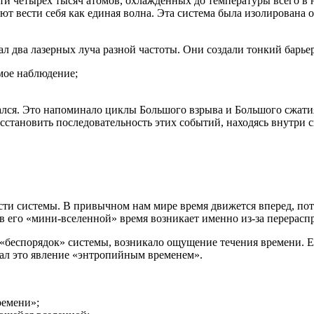
ати четырех тысяч атомов, охлажденных до температуры всего в
т вести себя как единая волна. Эта система была изолирована 
 два лазерных луча разной частоты. Они создали тонкий барьер
мое наблюдение;
ся. Это напоминало циклы Большого взрыва и Большого сжатия, ко
осстановить последовательность этих событий, находясь внутри 
и системы. В привычном нам мире время движется вперед, потом
о в его «мини-вселенной» время возникает именно из-за перерас
 «беспорядок» системы, возникало ощущение течения времени. Е
вал это явление «энтропийным временем».
ремени»;