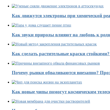
Как движутся электроны при химической реа
Как звуки природы влияют на любовь к род
Как сделать растительные краски стойкими
Почему рынки обваливаются внезапно? Проз
Как новые чипы помогут космическим телес