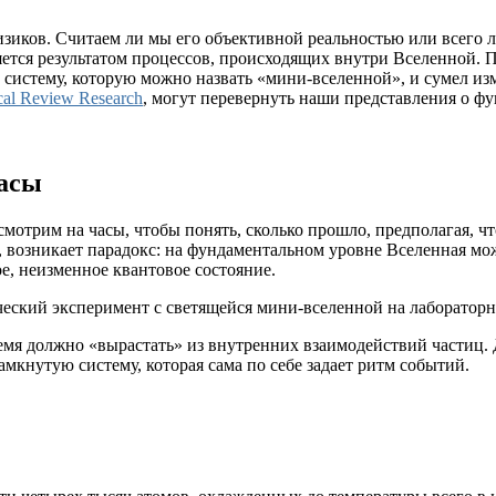
зиков. Считаем ли мы его объективной реальностью или всего л
вляется результатом процессов, происходящих внутри Вселенной
систему, которую можно назвать «мини-вселенной», и сумел изм
cal Review Research
, могут перевернуть наши представления о ф
часы
отрим на часы, чтобы понять, сколько прошло, предполагая, что
, возникает парадокс: на фундаментальном уровне Вселенная мо
е, неизменное квантовое состояние.
емя должно «вырастать» из внутренних взаимодействий частиц. 
амкнутую систему, которая сама по себе задает ритм событий.