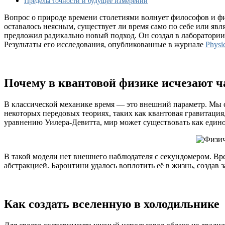
Пределы точности и будущее измерений
вселенную
Вопрос о природе времени столетиями волнует философов и фи
оставалось неясным, существует ли время само по себе или я
предложил радикально новый подход. Он создал в лаборатории 
Результаты его исследования, опубликованные в журнале
Physi
Почему в квантовой физике исчезают 
В классической механике время — это внешний параметр. Мы см
некоторых передовых теориях, таких как квантовая гравитация
уравнению Уилера-Девитта, мир может существовать как едино
В такой модели нет внешнего наблюдателя с секундомером. Вр
абстракцией. Баронтини удалось воплотить её в жизнь, создав з
Как создать вселенную в холодильнике