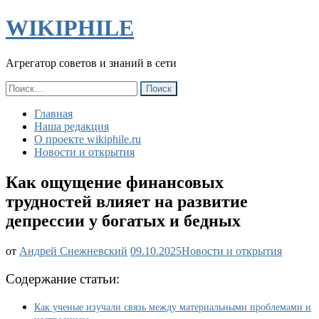
WIKIPHILE
Агрегатор советов и знаний в сети
Найти:
Главная
Наша редакция
О проекте wikiphile.ru
Новости и открытия
Как ощущение финансовых
трудностей влияет на развитие
депрессии у богатых и бедных
Как
от
Андрей Снежневский
09.10.2025
Новости и открытия
ощущение
финансовых
Содержание статьи:
трудностей
влияет
Как ученые изучали связь между материальными проблемами и
на