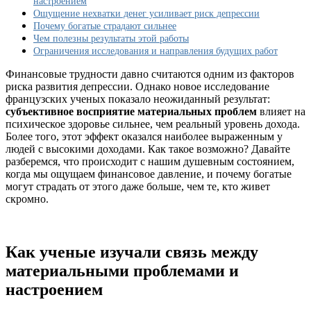
настроением
развитие
Ощущение нехватки денег усиливает риск депрессии
депрессии
Почему богатые страдают сильнее
у
Чем полезны результаты этой работы
богатых
Ограничения исследования и направления будущих работ
и
бедных
Финансовые трудности давно считаются одним из факторов
риска развития депрессии. Однако новое исследование
французских ученых показало неожиданный результат:
субъективное восприятие материальных проблем
влияет на
психическое здоровье сильнее, чем реальный уровень дохода.
Более того, этот эффект оказался наиболее выраженным у
людей с высокими доходами. Как такое возможно? Давайте
разберемся, что происходит с нашим душевным состоянием,
когда мы ощущаем финансовое давление, и почему богатые
могут страдать от этого даже больше, чем те, кто живет
скромно.
Как ученые изучали связь между
материальными проблемами и
настроением