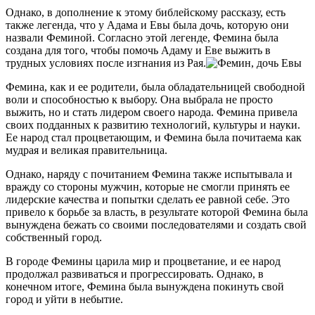
за
Однако, в дополнение к этому библейскому рассказу, есть
равенство
также легенда, что у Адама и Евы была дочь, которую они
и
назвали Феминой. Согласно этой легенде, Фемина была
лидерство
создана для того, чтобы помочь Адаму и Еве выжить в
трудных условиях после изгнания из Рая.
Фемина, как и ее родители, была обладательницей свободной
воли и способностью к выбору. Она выбрала не просто
выжить, но и стать лидером своего народа. Фемина привела
своих подданных к развитию технологий, культуры и науки.
Ее народ стал процветающим, и Фемина была почитаема как
мудрая и великая правительница.
Однако, наряду с почитанием Фемина также испытывала и
вражду со стороны мужчин, которые не смогли принять ее
лидерские качества и попытки сделать ее равной себе. Это
привело к борьбе за власть, в результате которой Фемина была
вынуждена бежать со своими последователями и создать свой
собственный город.
В городе Фемины царила мир и процветание, и ее народ
продолжал развиваться и прогрессировать. Однако, в
конечном итоге, Фемина была вынуждена покинуть свой
город и уйти в небытие.