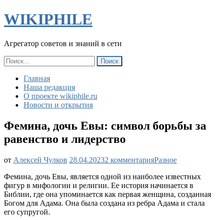
WIKIPHILE
Агрегатор советов и знаний в сети
Найти:
Главная
Наша редакция
О проекте wikiphile.ru
Новости и открытия
Фемина, дочь Евы: символ борьбы за
равенство и лидерство
к
от
Алексей Чулков
28.04.2023
2 комментария
Разное
записи
Фемина, дочь Евы, является одной из наиболее известных
Фемина,
фигур в мифологии и религии. Ее история начинается в
дочь
Библии, где она упоминается как первая женщина, созданная
Евы:
Богом для Адама. Она была создана из ребра Адама и стала
символ
его супругой.
борьбы