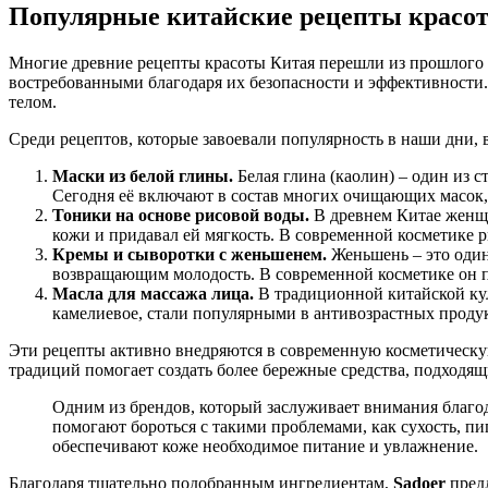
Популярные китайские рецепты красот
Многие древние рецепты красоты Китая перешли из прошлого в
востребованными благодаря их безопасности и эффективности.
телом.
Среди рецептов, которые завоевали популярность в наши дни,
Маски из белой глины.
Белая глина (каолин) – один из 
Сегодня её включают в состав многих очищающих масок, 
Тоники на основе рисовой воды.
В древнем Китае женщи
кожи и придавал ей мягкость. В современной косметике 
Кремы и сыворотки с женьшенем.
Женьшень – это один
возвращающим молодость. В современной косметике он п
Масла для массажа лица.
В традиционной китайской кул
камелиевое, стали популярными в антивозрастных проду
Эти рецепты активно внедряются в современную косметическу
традиций помогает создать более бережные средства, подходящ
Одним из брендов, который заслуживает внимания благо
помогают бороться с такими проблемами, как сухость, пи
обеспечивают коже необходимое питание и увлажнение.
Благодаря тщательно подобранным ингредиентам,
Sadoer
предл