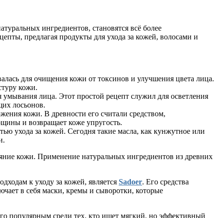
туральных ингредиентов, становятся всё более
епты, предлагая продукты для ухода за кожей, волосами и
валась для очищения кожи от токсинов и улучшения цвета лица.
стуру кожи.
 умывания лица. Этот простой рецепт служил для осветления
щих лосьонов.
ения кожи. В древности его считали средством,
рщины и возвращает коже упругость.
ью ухода за кожей. Сегодня такие масла, как кунжутное или
и.
ояние кожи. Применение натуральных ингредиентов из древних
дходам к уходу за кожей, является
Sadoer
. Его средства
ючает в себя маски, кремы и сыворотки, которые
его популярным среди тех, кто ищет мягкий, но эффективный