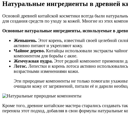
Натуральные ингредиенты в древней к
Основой древней китайской косметики всегда были натуральн
для создания средств по уходу за кожей. Многие из этих комп
Основные натуральные ингредиенты, используемые в древн
Женьшень.
Этот корень, известный своей целебной сило
активно питают и укрепляют кожу.
Чайное дерево.
Китайцы использовали экстракты чайного
компонентом для борьбы с акне.
Жемчужная пудра.
Этот редкий компонент применяли дл
Лотос.
Лепестки и корень лотоса активно использовались
возрастными изменениями кожи.
Эти природные компоненты не только помогали ухаживат
очищали кожу от загрязнений, питали её и дарили необх
Кроме того, древние китайские мастера старались создавать та
переняла этот подход, добавляя в свои формулы натуральные 