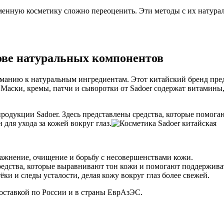
менную косметику сложно переоценить. Эти методы с их натура
нове натуральных компонентов
манию к натуральным ингредиентам. Этот китайский бренд предл
Маски, кремы, патчи и сыворотки от Sadoer содержат витамины
дукции Sadoer. Здесь представлены средства, которые помогаю
 для ухода за кожей вокруг глаз.
ажнение, очищение и борьбу с несовершенствами кожи.
дства, которые выравнивают тон кожи и помогают поддерживат
и и следы усталости, делая кожу вокруг глаз более свежей.
доставкой по России и в страны ЕврАзЭС.