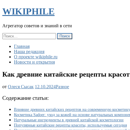
WIKIPHILE
Агрегатор советов и знаний в сети
Найти:
Главная
Наша редакция
О проекте wikiphile.ru
Новости и открытия
Как древние китайские рецепты красот
Как
от
Олеся Сысак
12.10.2024
Разное
древние
китайские
Содержание статьи:
рецепты
красоты
Влияние древних китайских рецептов на современную косметик
влияют
Косметика Sadoer: уход за кожей на основе натуральных компоне
на
Натуральные ингредиенты в древней китайской косметологии
современные
Популярные китайские рецепты красоты, используемые сегодня
косметические