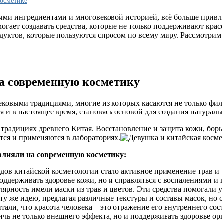
косметике
ыми ингредиентами и многовековой историей, всё больше привл
гает создавать средства, которые не только поддерживают красо
уктов, которые пользуются спросом по всему миру. Рассмотрим
на современную косметику
ековыми традициями, многие из которых касаются не только фил
я и в настоящее время, становясь основой для создания натурал
традициях древнего Китая. Восстановление и защита кожи, борь
тся и применяются в лабораториях.
овлияли на современную косметику:
ов китайской косметологии стало активное применение трав и 
оддерживать здоровье кожи, но и справляться с воспалениями и 
ярность имели маски из трав и цветов. Эти средства помогали у
 же идею, предлагая различные текстуры и составы масок, но с 
али, что красота человека – это отражение его внутреннего сос
чь не только внешнего эффекта, но и поддерживать здоровье ор