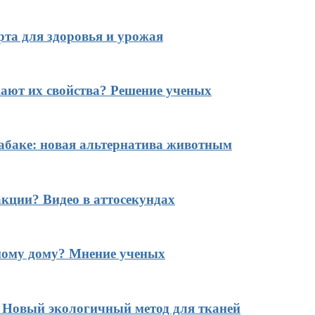
рта для здоровья и урожая
ают их свойства? Решение ученых
табаке: новая альтернатива животным
кции? Видео в аттосекундах
ному дому? Мнение ученых
? Новый экологичный метод для тканей