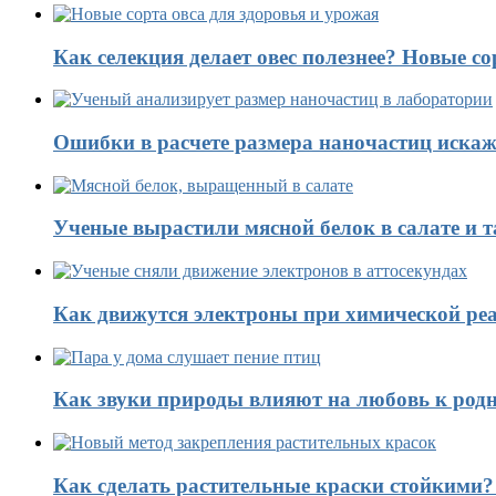
Как селекция делает овес полезнее? Новые со
Ошибки в расчете размера наночастиц искаж
Ученые вырастили мясной белок в салате и 
Как движутся электроны при химической реа
Как звуки природы влияют на любовь к род
Как сделать растительные краски стойкими