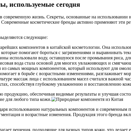
ы, используемые сегодня
 современную жизнь. Секреты, основанные на использовании на
 Современные косметические бренды активно применяют эти рец
 выделяются следующие:
старейших компонентов в китайской косметологии. Она использо
которые помогают бороться с загрязнениями и выравнивать тек
ны использовали воду, оставшуюся после промывания риса, для
рисовая вода стала основой для многих увлажняющих и смягчаю
 из самых мощных компонентов, который используют для омолож
омогает в борьбе с возрастными изменениями, разглаживает мо
ьтуре массаж лица с использованием масел считался важной част
ктах, способствуя глубокому увлажнению и восстановлению кож
ю продукцию, обеспечивая видимые результаты и улучшая сост
ие для любого типа кожи.
даря использованию натуральных компонентов и современным по
гментация и возрастные изменения. Продукция этого бренда вкл
агает решения, подходящие для разных типов кожи, что делает 