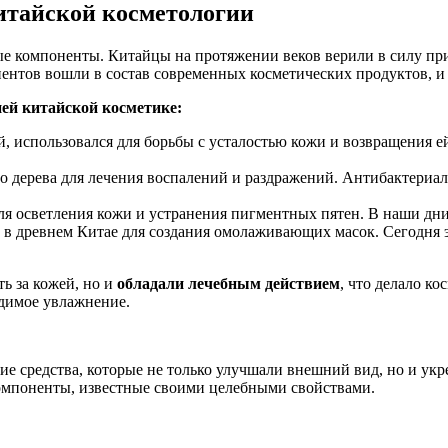
итайской косметологии
ые компоненты. Китайцы на протяжении веков верили в силу пр
онентов вошли в состав современных косметических продуктов, и
ей китайской косметике:
й, использовался для борьбы с усталостью кожи и возвращения 
 дерева для лечения воспалений и раздражений. Антибактериал
я осветления кожи и устранения пигментных пятен. В наши дни
 в древнем Китае для создания омолаживающих масок. Сегодня э
ь за кожей, но и
обладали лечебным действием
, что делало к
одимое увлажнение.
кие средства, которые не только улучшали внешний вид, но и ук
компоненты, известные своими целебными свойствами.