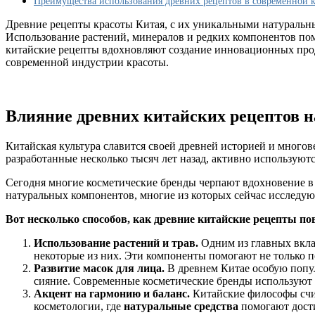
Преимущества использования древних рецептов в современной 
средства?
Древние рецепты красоты Китая, с их уникальными натуральн
Использование растений, минералов и редких компонентов помо
китайские рецепты вдохновляют создание инновационных прод
современной индустрии красоты.
Влияние древних китайских рецептов 
Китайская культура славится своей древней историей и многов
разработанные несколько тысяч лет назад, активно используютс
Сегодня многие косметические бренды черпают вдохновение в 
натуральных компонентов, многие из которых сейчас исследую
Вот несколько способов, как древние китайские рецепты п
Использование растений и трав.
Одним из главных вклад
некоторые из них. Эти компоненты помогают не только п
Развитие масок для лица.
В древнем Китае особую попул
сияние. Современные косметические бренды используют ту
Акцент на гармонию и баланс.
Китайские философы счит
косметологии, где
натуральные средства
помогают дости