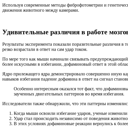
Используя современные методы фиброфотометрии и генетическ
движения животного между камерами.
Удивительные различия в работе мозго
Результаты эксперимента показали поразительные различия в 
резко возрастали в ответ на сам удар током.
По мере того как мыши начинали связывать предупреждающий 
более искусными в избегании, дофаминовый ответ в этой облас
Ядро прилежащего ядра демонстрировало совершенно иную ка
навыков избегания падение дофамина в ответ на сигнал стано
Особенно интересным оказался тот факт, что дофаминовы
заученных двигательных паттернов во время избегания.
Исследователи также обнаружили, что эти паттерны изменялис
Когда мыши освоили избегание ударов, ученые изменили 
Удар стал происходить независимо от поведения животно
В этих условиях дофаминовые реакции вернулись к боле