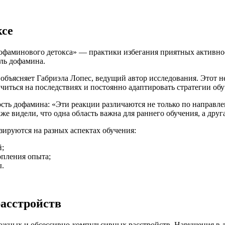
ксе
фаминового детокса» — практики избегания приятных активност
оль дофамина.
объясняет Габриэла Лопес, ведущий автор исследования. Этот н
учиться на последствиях и постоянно адаптировать стратегии обу
ость дофамина: «Эти реакции различаются не только по направл
же видели, что одна область важна для раннего обучения, а друг
зируются на разных аспектах обучения:
й;
опления опыта;
.
асстройств
ожных и обсессивно-компульсивных расстройств. Нарушения в 