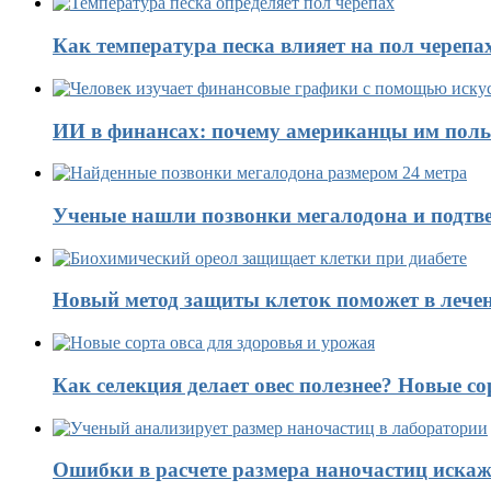
Как температура песка влияет на пол черепа
ИИ в финансах: почему американцы им поль
Ученые нашли позвонки мегалодона и подтве
Новый метод защиты клеток поможет в лечен
Как селекция делает овес полезнее? Новые со
Ошибки в расчете размера наночастиц искаж