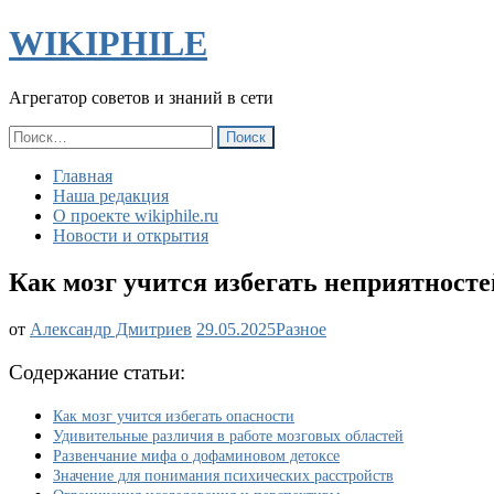
WIKIPHILE
Агрегатор советов и знаний в сети
Найти:
Главная
Наша редакция
О проекте wikiphile.ru
Новости и открытия
Как мозг учится избегать неприятност
Как
от
Александр Дмитриев
29.05.2025
Разное
мозг
учится
Содержание статьи:
избегать
неприятностей:
Как мозг учится избегать опасности
роль
Удивительные различия в работе мозговых областей
дофамина,
Развенчание мифа о дофаминовом детоксе
объяснённая
Значение для понимания психических расстройств
простыми