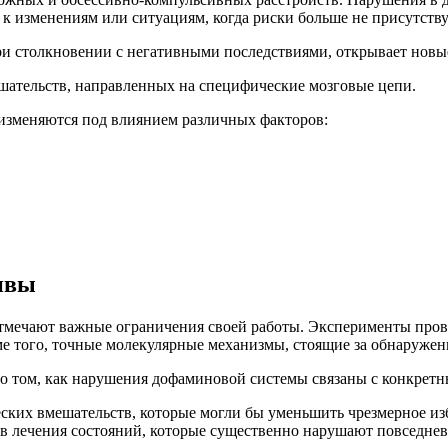
к изменениям или ситуациям, когда риски больше не присутств
и столкновении с негативными последствиями, открывает новые
ательств, направленных на специфические мозговые цепи.
изменяются под влиянием различных факторов:
ивы
 отмечают важные ограничения своей работы. Эксперименты про
ме того, точные молекулярные механизмы, стоящие за обнаружен
о том, как нарушения дофаминовой системы связаны с конкрет
еских вмешательств, которые могли бы уменьшить чрезмерное и
ов лечения состояний, которые существенно нарушают повседне