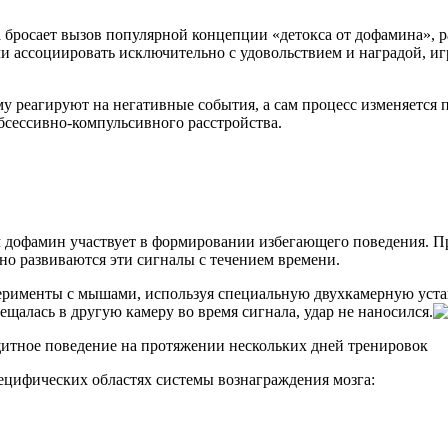
 бросает вызов популярной концепции «детокса от дофамина», 
 ассоциировать исключительно с удовольствием и наградой, и
му реагируют на негативные события, а сам процесс изменяется 
бсессивно-компульсивного расстройства.
м дофамин участвует в формировании избегающего поведения. П
нно развиваются эти сигналы с течением времени.
перименты с мышами, используя специальную двухкамерную уст
ещалась в другую камеру во время сигнала, удар не наносился.
ащитное поведение на протяжении нескольких дней тренировок
ецифических областях системы вознаграждения мозга: