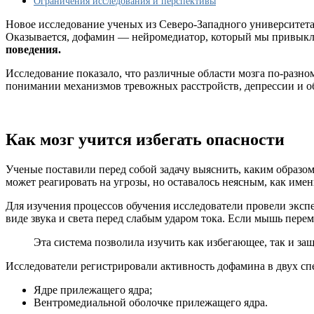
Ограничения исследования и перспективы
словами
Новое исследование ученых из Северо-Западного университета
Оказывается, дофамин — нейромедиатор, который мы привыкли
поведения.
Исследование показало, что различные области мозга по-разно
понимании механизмов тревожных расстройств, депрессии и о
Как мозг учится избегать опасности
Ученые поставили перед собой задачу выяснить, каким образо
может реагировать на угрозы, но оставалось неясным, как име
Для изучения процессов обучения исследователи провели экс
виде звука и света перед слабым ударом тока. Если мышь перем
Эта система позволила изучить как избегающее, так и з
Исследователи регистрировали активность дофамина в двух сп
Ядре прилежащего ядра;
Вентромедиальной оболочке прилежащего ядра.