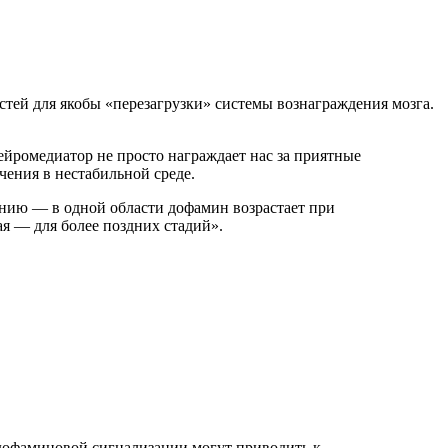
ей для якобы «перезагрузки» системы вознаграждения мозга.
ейромедиатор не просто награждает нас за приятные
чения в нестабильной среде.
ению — в одной области дофамин возрастает при
ая — для более поздних стадий».
дофаминовой сигнализации могут приводить к