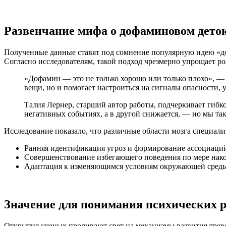
Развенчание мифа о дофаминовом дето
Полученные данные ставят под сомнение популярную идею «до
Согласно исследователям, такой подход чрезмерно упрощает р
«Дофамин — это не только хорошо или только плохо», — 
вещи, но и помогает настроиться на сигналы опасности, 
Талия Лернер, старший автор работы, подчеркивает гибк
негативных событиях, а в другой снижается, — но мы так
Исследование показало, что различные области мозга специали
Ранняя идентификация угроз и формирование ассоциаци
Совершенствование избегающего поведения по мере нак
Адаптация к изменяющимся условиям окружающей среды
Значение для понимания психических р
Открытия ученых проливают свет на механизмы развития трев