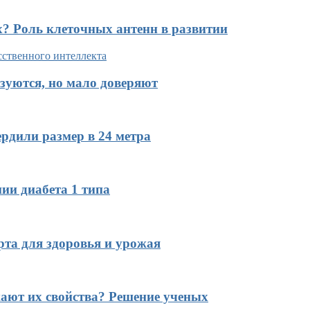
х? Роль клеточных антенн в развитии
зуются, но мало доверяют
рдили размер в 24 метра
ии диабета 1 типа
рта для здоровья и урожая
ают их свойства? Решение ученых