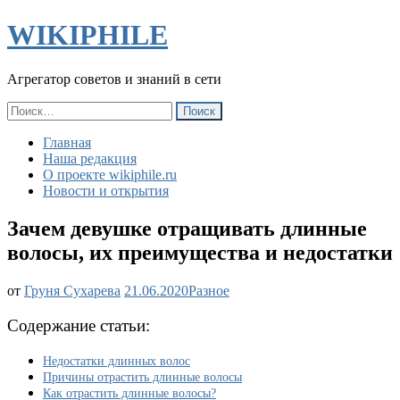
WIKIPHILE
Агрегатор советов и знаний в сети
Найти:
Главная
Наша редакция
О проекте wikiphile.ru
Новости и открытия
Зачем девушке отращивать длинные
волосы, их преимущества и недостатки
Зачем
от
Груня Сухарева
21.06.2020
Разное
девушке
отращивать
Содержание статьи:
длинные
волосы,
Недостатки длинных волос
их
Причины отрастить длинные волосы
преимущества
Как отрастить длинные волосы?