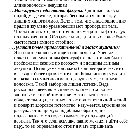
длинноволосым девушкам;
Маскируют недостатки фигуры
. Длинные волосы
подойдут девушке, которая беспокоится по поводу
лишних килограммов. Дело в том, что спадающие вниз
пряди визуально уравновешивают пропорции тела.
Чтобы понять это, достаточно посмотреть на фото двух
полных женщин. Обладательница длинных волос будет
смотреться немного стройнее;
Делают более привлекательной в глазах мужчины.
Это подтвердилось в ходе эксперимента. Ученые
показывали мужчинам фотографии, на которых были
изображены разные по возрасту и внешним данным
девушки. Испытуемые должны были выбрать тех, кто
выглядит более привлекательно. Большинство мужчин
выражало симпатию именно девушкам с длинными
волосами. Такой выбор не лишен логики. Ведь
роскошная шевелюра свидетельствует о хорошем
здоровье и спокойном нраве. А это значит, что
обладательница длинных волос станет отличной женой
и подарит здоровое потомство. Разумеется, мужчина не
рассуждает напрямую подобным образом, но
подсознание само подсказывает ему подходящий
вариант. Так что если девушка давно мечтает найти себе
пару, то ей определенно стоит начать отращивать