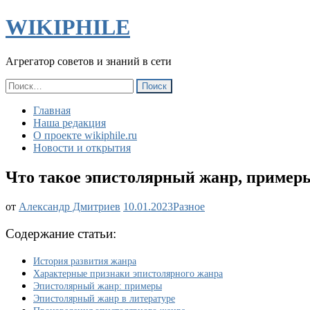
WIKIPHILE
Агрегатор советов и знаний в сети
Найти:
Главная
Наша редакция
О проекте wikiphile.ru
Новости и открытия
Что такое эпистолярный жанр, примеры,
Что
от
Александр Дмитриев
10.01.2023
Разное
такое
эпистолярный
Содержание статьи:
жанр,
примеры,
История развития жанра
где
Характерные признаки эпистолярного жанра
он
Эпистолярный жанр: примеры
используется
Эпистолярный жанр в литературе