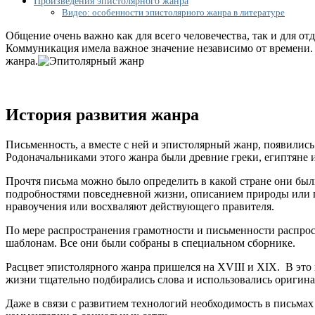
Произведения эпистолярного жанра
Видео: особенности эпистолярного жанра в литературе
Общение очень важно как для всего человечества, так и для о
Коммуникация имела важное значение независимо от времени. 
жанра.
История развития жанра
Письменность, а вместе с ней и эпистолярный жанр, появилис
Родоначальниками этого жанра были древние греки, египтяне и
Прочтя письма можно было определить в какой стране они были
подробностями повседневной жизни, описанием природы или п
нравоучения или восхваляют действующего правителя.
По мере распространения грамотности и письменности распрос
шаблонам. Все они были собраны в специальном сборнике.
Расцвет эпистолярного жанра пришелся на XVIII и XIX. В это
жизни тщательно подбирались слова и использовались оригин
Даже в связи с развитием технологий необходимость в письмах