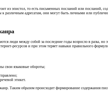
оит из эпистол, то есть письменных посланий или посланий, с
ы к различным адресатам, они могут быть личными или публич
жанра
ются люди между собой за последние годы возросло в разы, но э
ернет-ресурсов и при этом теряет навыки правильного формули
рны свои языковые обороты;
тправлено;
речевой этикет.
анр. Таким образом происходит формирование содержания писем