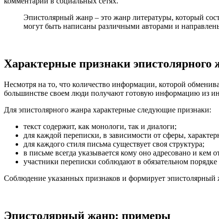
комментарии в социальных сетях.
Эпистолярный жанр – это жанр литературы, который сост
могут быть написаны различными авторами и направлен
Характерные признаки эпистолярного 
Несмотря на то, что количество информации, которой обменива
большинстве своем люди получают готовую информацию из инт
Для эпистолярного жанра характерные следующие признаки:
текст содержит, как монологи, так и диалоги;
для каждой переписки, в зависимости от сферы, характе
для каждого стиля письма существует своя структура;
в письме всегда указывается кому оно адресовано и кем о
участники переписки соблюдают в обязательном порядке 
Соблюдение указанных признаков и формирует эпистолярный ж
Эпистолярный жанр: примеры