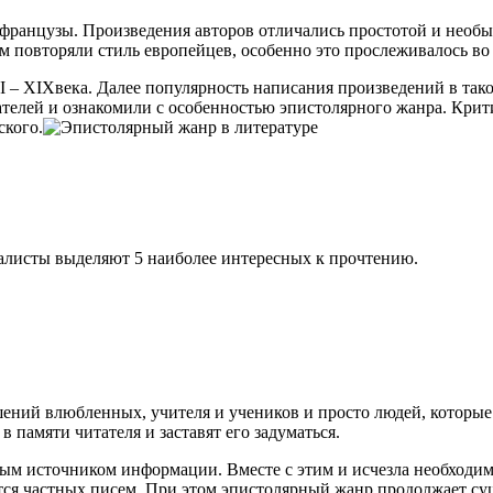
французы. Произведения авторов отличались простотой и необы
 повторяли стиль европейцев, особенно это прослеживалось во 
I – XIXвека. Далее популярность написания произведений в тако
телей и ознакомили с особенностью эпистолярного жанра. Крит
ского.
алисты выделяют 5 наиболее интересных к прочтению.
ний влюбленных, учителя и учеников и просто людей, которые 
 памяти читателя и заставят его задуматься.
ным источником информации. Вместе с этим и исчезла необходи
ется частных писем. При этом эпистолярный жанр продолжает су