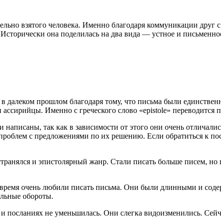
тдельно взятого человека. Именно благодаря коммуникации друг 
Исторически она поделилась на два вида — устное и письменно
ь в далеком прошлом благодаря тому, что письма были единстве
 ассирийцы. Именно с греческого слово «epistole» переводится 
 написаны, так как в зависимости от этого они очень отличали
роблем с предложениями по их решению. Если обратиться к пос
транялся и эпистолярный жанр. Стали писать больше писем, но
 время очень любили писать письма. Они были длинными и содер
альные обороты.
 и посланиях не уменьшилась. Они слегка видоизменились. Сейча