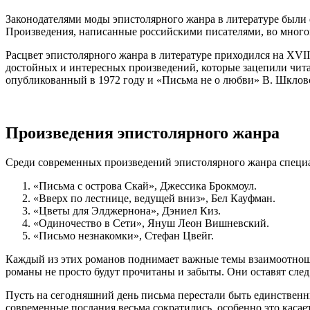
Законодателями моды эпистолярного жанра в литературе были 
Произведения, написанные российскими писателями, во многом
Расцвет эпистолярного жанра в литературе приходился на XVII
достойных и интересных произведений, которые зацепили чита
опубликованный в 1972 году и «Письма не о любви» В. Шклов
Произведения эпистолярного жанра
Среди современных произведений эпистолярного жанра специ
«Письма с острова Скай», Джессика Брокмоул.
«Вверх по лестнице, ведущей вниз», Бел Кауфман.
«Цветы для Элджернона», Дэниел Киз.
«Одиночество в Сети», Януш Леон Вишневский.
«Письмо незнакомки», Стефан Цвейг.
Каждый из этих романов поднимает важные темы взаимоотноше
романы не просто будут прочитаны и забыты. Они оставят след в
Пусть на сегодняшний день письма перестали быть единствен
современные послания весьма сократились, особенно это каса