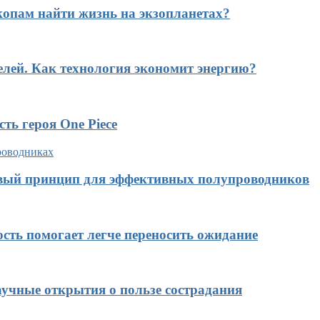
копам найти жизнь на экзопланетах?
елей. Как технология экономит энергию?
ть героя One Piece
овый принцип для эффективных полупроводников
ость помогает легче переносить ожидание
учные открытия о пользе сострадания