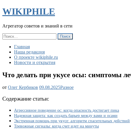
WIKIPHILE
Агрегатор советов и знаний в сети
Найти:
Главная
Наша редакция
О проекте wikiphile.ru
Новости и открытия
Что делать при укусе осы: симптомы л
Что
от
Олег Кербиков
09.08.2025
Разное
делать
при
Содержание статьи:
укусе
осы:
Агрессивное поведение ос: когда опасность достигает пика
симптомы
Надежная защита: как создать барьер между вами и осами
лечение
Экстренная помощь при укусе: алгоритм спасительных действий
и
Тревожные сигналы: когда счет идет на минуты
способы