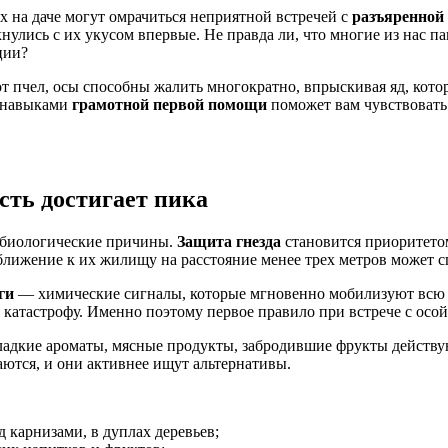
х на даче могут омрачиться неприятной встречей с
разъяренной 
улись с их укусом впервые. Не правда ли, что многие из нас па
ции?
от пчел, осы способны жалить многократно, впрыскивая яд, кото
е навыками
грамотной первой помощи
поможет вам чувствовать
сть достигает пика
е биологические причины.
Защита гнезда
становится приоритето
ближение к их жилищу на расстояние менее трех метров может с
ги
— химические сигналы, которые мгновенно мобилизуют всю к
катастрофу. Именно поэтому первое правило при встрече с осо
ладкие ароматы, мясные продукты, забродившие фрукты действу
тся, и они активнее ищут альтернативы.
 карнизами, в дуплах деревьев;