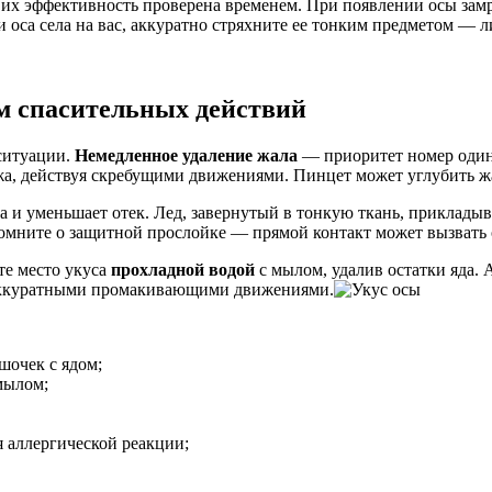
их эффективность проверена временем. При появлении осы замри
 оса села на вас, аккуратно стряхните ее тонким предметом — 
м спасительных действий
ситуации.
Немедленное удаление жала
— приоритет номер один, 
а, действуя скребущими движениями. Пинцет может углубить жал
 и уменьшает отек. Лед, завернутый в тонкую ткань, прикладыв
омните о защитной прослойке — прямой контакт может вызвать
те место укуса
прохладной водой
с мылом, удалив остатки яда.
аккуратными промакивающими движениями.
шочек с ядом;
мылом;
 аллергической реакции;