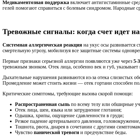
Медикаментозная поддержка
включает антигистаминные сред
гелей помогают справиться с болевым синдромом. Народные ср
Тревожные сигналы: когда счет идет н
Системная аллергическая реакция
на укус осы развивается 
смертельную угрозу, мобилизуя все защитные системы одновре
Первые признаки серьезной аллергии появляются уже через
5-
тревожным звонком. Отек лица, особенно век и губ, указывает 
Дыхательные нарушения развиваются из-за отека слизистых об
Промедление может стоить жизни — отек гортани способен по
Критические симптомы, требующие вызова скорой помощи:
Распространенная сыпь
по всему телу или обширные уч
Отек лица, шеи, языка или затруднение глотания;
Одышка, хрипы, ощущение сдавленности в груди;
Резкое падение артериального давления, головокружение,
Тошнота, рвота, диарея в сочетании с другими симптома
Чувство
панической тревоги
и предчувствие беды.