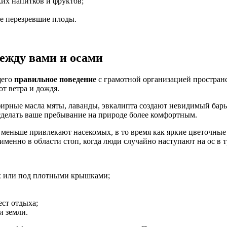
их напитков и фруктов;
ие перезревшие плоды.
между вами и осами
щего
правильное поведение
с грамотной организацией пространс
т ветра и дождя.
ирные масла мяты, лаванды, эвкалипта создают невидимый барье
сделать ваше пребывание на природе более комфортным.
 меньше привлекают насекомых, в то время как яркие цветочны
менно в области стоп, когда люди случайно наступают на ос в т
х или под плотными крышками;
ст отдыха;
и земли.