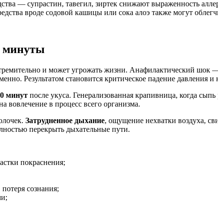
ства — супрастин, тавегил, зиртек снижают выраженность алле
едства вроде содовой кашицы или сока алоэ также могут облегч
а минуты
стремительно и может угрожать жизни. Анафилактический шок — 
менно. Результатом становится критическое падение давления и
30 минут
после укуса. Генерализованная крапивница, когда сыпь 
на вовлечение в процесс всего организма.
олочек.
Затрудненное дыхание
, ощущение нехватки воздуха, с
лностью перекрыть дыхательные пути.
астки покраснения;
 потеря сознания;
ми;