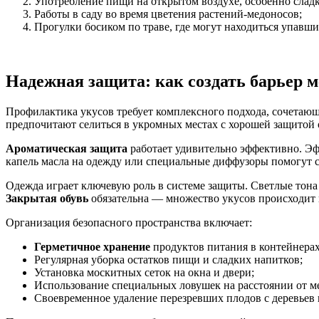
Употребление пищи на открытом воздухе, особенно сладк
Работы в саду во время цветения растений-медоносов;
Прогулки босиком по траве, где могут находиться упавш
Надежная защита: как создать барьер 
Профилактика укусов требует комплексного подхода, сочетаю
предпочитают селиться в укромных местах с хорошей защитой о
Ароматическая защита
работает удивительно эффективно. Эф
капель масла на одежду или специальные диффузоры помогут 
Одежда играет ключевую роль в системе защиты. Светлые тона
Закрытая обувь
обязательна — множество укусов происходит и
Организация безопасного пространства включает:
Герметичное хранение
продуктов питания в контейнера
Регулярная уборка остатков пищи и сладких напитков;
Установка москитных сеток на окна и двери;
Использование специальных ловушек на расстоянии от ме
Своевременное удаление перезревших плодов с деревьев 