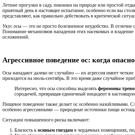
избежать
Летние прогулки в саду, пикники на природе или простой отды
нападения
приятный день в настоящее испытание, особенно если вы столкн
представляют, как правильно действовать в критической ситуа
Укус осы — это не просто болезненное неудобство. В отличие 
Понимание механизмов нападения этих насекомых и владени
осложнений.
Агрессивное поведение ос: когда опасно
Осы нападают далеко не случайно — их агрессия имеет четки
приходится на июль-сентябрь. В это время даже случайное при
Интересно, что осы способны выделять
феромоны трево
сородичей, превращая единичный инцидент в настоящую 
Пищевое поведение также делает ос особенно назойливыми. С
особенно агрессивными — природные источники пищи истощаю
Ситуации повышенного риска включают:
Близость к
осиным гнездам
в чердачных помещениях, под