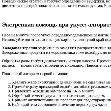
Поведенческие стратегии требуют определенной выдержки, но 
движения
гораздо безопаснее панических взмахов руками. Если
Экстренная помощь при укусе: алгорит
Первые минуты после укуса определяют дальнейшее развитие 
Используйте ноготь, пластиковую карточку или тупой край нож
Холодовая терапия
эффективно замедляет распространение яда
Замороженные продукты из морозильника тоже подойдут, но п
Обработка раны требует деликатности и стерильности. Промой
раствор — предотвратит вторичную инфекцию. Наносите их 
Пошаговый алгоритм первой помощи:
Удалите жало
скребущими движениями, не сдавливая ме
Промойте рану прохладной водой с антибактериальным 
Приложите холодный компресс на 10-15 минут;
Обработайте место укуса антисептическим раствором;
Примите антигистаминный препарат для предотвращения
Наблюдайте за состоянием в течение первых двух часов.