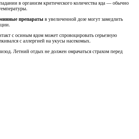
опадании в организм критического количества яда — обычно
температуры.
минные препараты
в увеличенной дозе могут замедлить
кции.
нтакт с осиным ядом может спровоцировать серьезную
лкивался с аллергией на укусы насекомых.
зод. Летний отдых не должен омрачаться страхом перед