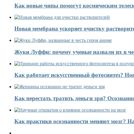
Как новые чипы помогут космическим телес
Новая мембрана ускоряет очистку растворит
Жуки Луффи: почему ученые назвали их в чес
Как работает искусственный фотосинтез? Н
Как перестать тратить деньги зря? Осознанн
Как практики осознанности меняют мозг? На