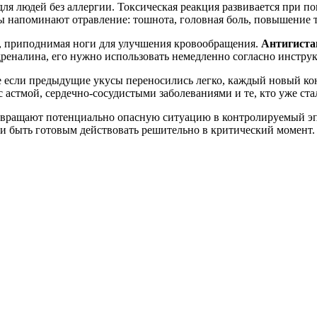
ля людей без аллергии. Токсическая реакция развивается при п
ы напоминают отравление: тошнота, головная боль, повышение 
, приподнимая ноги для улучшения кровообращения.
Антигиста
дреналина, его нужно использовать немедленно согласно инстру
е если предыдущие укусы переносились легко, каждый новый ко
астмой, сердечно-сосудистыми заболеваниями и те, кто уже ста
вращают потенциально опасную ситуацию в контролируемый эпи
и быть готовым действовать решительно в критический момент.