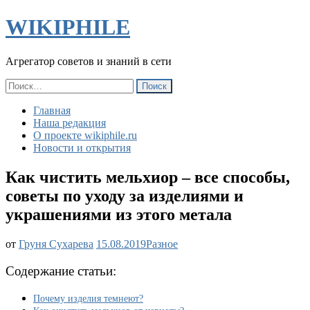
WIKIPHILE
Агрегатор советов и знаний в сети
Найти:
Главная
Наша редакция
О проекте wikiphile.ru
Новости и открытия
Как чистить мельхиор – все способы,
советы по уходу за изделиями и
украшениями из этого метала
Как
от
Груня Сухарева
15.08.2019
Разное
чистить
мельхиор
Содержание статьи:
–
все
Почему изделия темнеют?
способы,