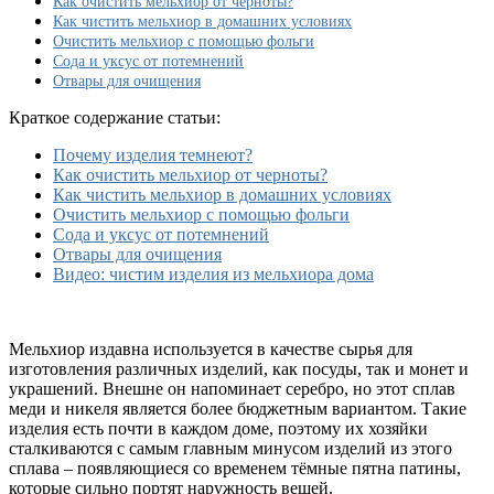
Как очистить мельхиор от черноты?
советы
Как чистить мельхиор в домашних условиях
по
Очистить мельхиор с помощью фольги
уходу
Сода и уксус от потемнений
за
Отвары для очищения
изделиями
и
Краткое содержание статьи:
украшениями
из
Почему изделия темнеют?
этого
Как очистить мельхиор от черноты?
метала
Как чистить мельхиор в домашних условиях
Очистить мельхиор с помощью фольги
Сода и уксус от потемнений
Отвары для очищения
Видео: чистим изделия из мельхиора дома
Мельхиор издавна используется в качестве сырья для
изготовления различных изделий, как посуды, так и монет и
украшений. Внешне он напоминает серебро, но этот сплав
меди и никеля является более бюджетным вариантом. Такие
изделия есть почти в каждом доме, поэтому их хозяйки
сталкиваются с самым главным минусом изделий из этого
сплава – появляющиеся со временем тёмные пятна патины,
которые сильно портят наружность вещей.