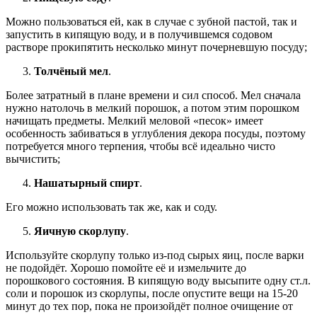
Можно пользоваться ей, как в случае с зубной пастой, так и
запустить в кипящую воду, и в получившемся содовом
растворе прокипятить несколько минут почерневшую посуду;
Толчёный мел
.
Более затратный в плане времени и сил способ. Мел сначала
нужно натолочь в мелкий порошок, а потом этим порошком
начищать предметы. Мелкий меловой «песок» имеет
особенность забиваться в углубления декора посуды, поэтому
потребуется много терпения, чтобы всё идеально чисто
вычистить;
Нашатырный спирт
.
Его можно использовать так же, как и соду.
Яичную скорлупу
.
Используйте скорлупу только из-под сырых яиц, после варки
не подойдёт. Хорошо помойте её и измельчите до
порошкового состояния. В кипящую воду высыпите одну ст.л.
соли и порошок из скорлупы, после опустите вещи на 15-20
минут до тех пор, пока не произойдёт полное очищение от