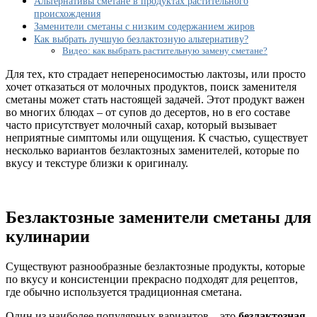
Альтернативы сметане в продуктах растительного
альтернатива:
происхождения
несколько
Заменители сметаны с низким содержанием жиров
вариантов
Как выбрать лучшую безлактозную альтернативу?
продуктов
Видео: как выбрать растительную замену сметане?
вместо
сметаны
Для тех, кто страдает непереносимостью лактозы, или просто
хочет отказаться от молочных продуктов, поиск заменителя
сметаны может стать настоящей задачей. Этот продукт важен
во многих блюдах – от супов до десертов, но в его составе
часто присутствует молочный сахар, который вызывает
неприятные симптомы или ощущения. К счастью, существует
несколько вариантов безлактозных заменителей, которые по
вкусу и текстуре близки к оригиналу.
Безлактозные заменители сметаны для
кулинарии
Существуют разнообразные безлактозные продукты, которые
по вкусу и консистенции прекрасно подходят для рецептов,
где обычно используется традиционная сметана.
Один из наиболее популярных вариантов – это
безлактозная