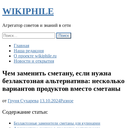
WIKIPHILE
Агрегатор советов и знаний в сети
Найти:
Главная
Наша редакция
О проекте wikiphile.ru
Новости и открытия
Чем заменить сметану, если нужна
безлактозная альтернатива: несколько
вариантов продуктов вместо сметаны
Чем
от
Груня Сухарева
13.10.2024
Разное
заменить
сметану,
Содержание статьи:
если
нужна
Безлактозные заменители сметаны для кулинарии
безлактозная