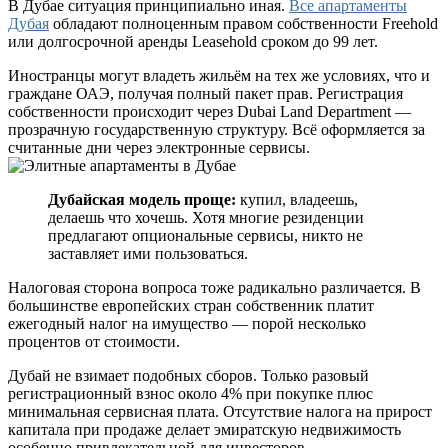
В Дубае ситуация принципиально иная.
Все апартаменты
Дубая
обладают полноценным правом собственности Freehold
или долгосрочной аренды Leasehold сроком до 99 лет.
Иностранцы могут владеть жильём на тех же условиях, что и
граждане ОАЭ, получая полный пакет прав. Регистрация
собственности происходит через Dubai Land Department —
прозрачную государственную структуру. Всё оформляется за
считанные дни через электронные сервисы.
Дубайская модель проще:
купил, владеешь,
делаешь что хочешь. Хотя многие резиденции
предлагают опциональные сервисы, никто не
заставляет ими пользоваться.
Налоговая сторона вопроса тоже радикально различается. В
большинстве европейских стран собственник платит
ежегодный налог на имущество — порой несколько
процентов от стоимости.
Дубай не взимает подобных сборов. Только разовый
регистрационный взнос около 4% при покупке плюс
минимальная сервисная плата. Отсутствие налога на прирост
капитала при продаже делает эмиратскую недвижимость
особенно привлекательной для инвесторов.