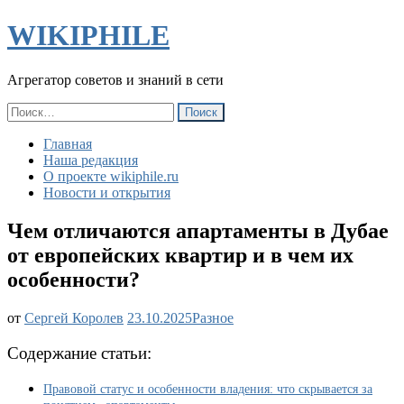
WIKIPHILE
Агрегатор советов и знаний в сети
Найти:
Главная
Наша редакция
О проекте wikiphile.ru
Новости и открытия
Чем отличаются апартаменты в Дубае
от европейских квартир и в чем их
особенности?
Чем
от
Сергей Королев
23.10.2025
Разное
отличаются
апартаменты
Содержание статьи:
в
Дубае
Правовой статус и особенности владения: что скрывается за
от