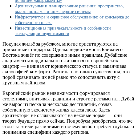
понятием «апартаменты»
европейских
Архитектурные и планировочные решения: пространство,
квартир
высота потолков и инженерные системы
и
Инфраструктура и сервисное обслуживание: от консьержа до
в
собственного пляжа
чем
Инвестиционная привлекательность и особенности
их
эксплуатации недвижимости
особенности?
Покупая жильё за рубежом, многие ориентируются на
привычные стандарты. Однако недвижимость Ближнего
Востока живёт по совершенно иным правилам. Дубайские
апартаменты кардинально отличаются от европейских
квартир — начиная от юридического статуса и заканчивая
философией комфорта. Разница настолько существенна, что
порой сравнивать их всё равно что сопоставлять яхту с
круизным лайнером.
Европейский рынок недвижимости формировался
столетиями, впитывая традиции и строгие регламенты. Дубай
же вырос из песка за несколько десятилетий, создав
собственную экосистему жилья класса люкс. Здесь
архитекторы не оглядываются на вековые нормы — они
творят будущее прямо сейчас. Попробуем разобраться, что же
стоит за этими различиями и почему выбор требует глубокого
понимания специфики каждого региона.