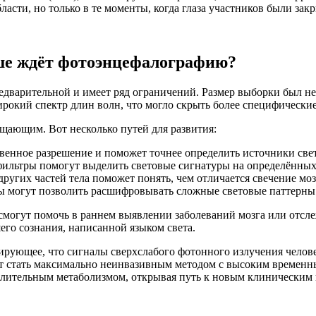
асти, но только в те моменты, когда глаза участников были зак
ше ждёт фотоэнцефалографию?
редварительной и имеет ряд ограничений. Размер выборки был 
широкий спектр длин волн, что могло скрыть более специфическ
щающим. Вот несколько путей для развития:
енное разрешение и поможет точнее определить источники света
ильтры помогут выделить световые сигнатуры на определённых 
ругих частей тела поможет понять, чем отличается свечение моз
 могут позволить расшифровывать сложные световые паттерны и
смогут помочь в раннем выявлении заболеваний мозга или отсл
го сознания, написанной языком света.
рирующее, что сигналы сверхслабого фотонного излучения челов
 стать максимально неинвазивным методом с высоким временным
слительным метаболизмом, открывая путь к новым клиническим 