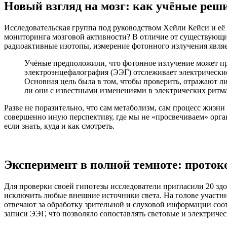
Новый взгляд на мозг: как учёные реш
Исследовательская группа под руководством Хейли Кейси и её
мониторинга мозговой активности? В отличие от существующи
радиоактивные изотопы, измерение фотонного излучения являет
Учёные предположили, что фотонное излучение может пр
электроэнцефалография (ЭЭГ) отслеживает электрически
Основная цель была в том, чтобы проверить, отражают л
ли они с известными изменениями в электрических ритма
Разве не поразительно, что сам метаболизм, сам процесс жизни
совершенно иную перспективу, где мы не «просвечиваем» орган
если знать, куда и как смотреть.
Эксперимент в полной темноте: проток
Для проверки своей гипотезы исследователи пригласили 20 зд
исключить любые внешние источники света. На голове участн
отвечают за обработку зрительной и слуховой информации соо
записи ЭЭГ, что позволяло сопоставлять световые и электриче