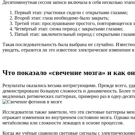
Десятиминутная сессия записи включала в себя несколько этапо
Первый этап: участники сидели с открытыми глазами;
Второй этап: глаза необходимо было закрыть;
Третий этап: прослушивание простого, повторяющегося з
Четвёртый этап: снова период с закрытыми глазами;
Пятый этап: заключительный период с открытыми глазам
Такая последовательность была выбрана не случайно. Известно,
увидеть, отразится ли это известное электрическое изменение 
Что показало «свечение мозга» и как о
Результаты оказались весьма интригующими. Прежде всего, уда
демонстрировали большую сложность и динамичность. Более тог
медленных ритмических паттернах, примерно раз в одну-десять
Исследователи также заметили, что эти световые паттерны меня
отражает изменения во внутреннем состоянии мозга. Однако 
метаболизма или сложности лежащих в основе процессов.
Когда же учёные сравнили световые сигналы с электрическим