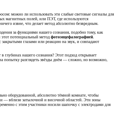
осом: можно ли использовать эти слабые световые сигналы для
ых магнитных полей, или ПЭТ, где используются
ничего извне, что делает метод абсолютно безвредным.
ения за функциями нашего сознания, подобно тому, как
и этот потенциальный метод
фотоэнцефалографией
.
с закрытыми глазами или реакцию на звук, и совпадают
т в глубинах нашего сознания? Этот подход открывает
 на попытку разглядеть звёзды днём — сложно, но возможно,
льно оборудованной, абсолютно тёмной комнате, чтобы
и — вблизи затылочной и височной областей. Эти зоны
ременно с этим участники носили шапочку с электродами для