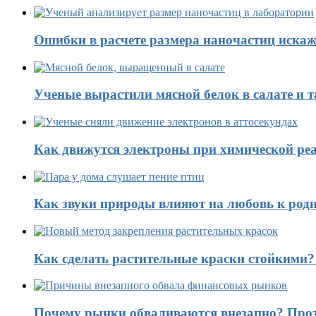
Ошибки в расчете размера наночастиц искаж
Ученые вырастили мясной белок в салате и 
Как движутся электроны при химической реа
Как звуки природы влияют на любовь к род
Как сделать растительные краски стойкими
Почему рынки обваливаются внезапно? Проз