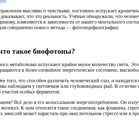
фию?
управления мыслями и чувствами, постоянно испускает крошечны
оказывает, что это реальность. Учёные обнаружили, что челове
видимому, изменяются в зависимости от нашего ментального сос
и для совершенно нового метода — фотоэнцефалографии.
что такое биофотоны?
ого метаболизма испускают крайне малое количество света. Это
ращаются в более спокойное энергетическое состояние, высвобо
ее того, что способен различить человеческий глаз, и находится
 мы наблюдаем у светлячков или глубоководных рыб. В отличие о
 участия особых ферментов.
ния? Всё дело в его колоссальном энергопотреблении. Он излуч
 молекул. К ним относятся такие соединения, как флавины, серо
х эмиссий может нарастать при окислительном стрессе или в про