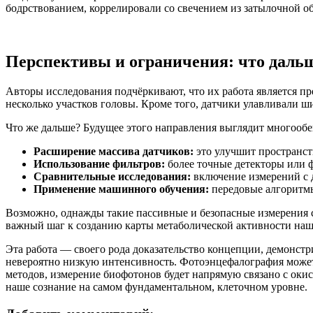
бодрствованием, коррелировали со свечением из затылочной обл
Перспективы и ограничения: что даль
Авторы исследования подчёркивают, что их работа является п
несколько участков головы. Кроме того, датчики улавливали 
Что же дальше? Будущее этого направления выглядит многообе
Расширение массива датчиков:
это улучшит пространств
Использование фильтров:
более точные детекторы или ф
Сравнительные исследования:
включение измерений с д
Применение машинного обучения:
передовые алгоритмы
Возможно, однажды такие пассивные и безопасные измерения 
важный шаг к созданию карты метаболической активности наше
Эта работа — своего рода доказательство концепции, демонст
невероятно низкую интенсивность. Фотоэнцефалография может
методов, измерение биофотонов будет напрямую связано с оки
наше сознание на самом фундаментальном, клеточном уровне.