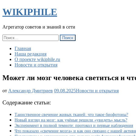
WIKIPHILE
Агрегатор советов и знаний в сети
Найти:
Главная
Наша редакция
О проекте wikiphile.ru
Новости и открытия
Может ли мозг человека светиться и чт
Может
от
Александр Дмитриев
09.08.2025
Новости и открытия
ли
мозг
Содержание статьи:
человека
светиться
Таинственное свечение живых тканей: что такое биофотоны?
и
Новый взгляд на мозг: как учёные решили «увидеть» мысль?
что
Эксперимент в полной темноте: протокол и первые наблюдения
это
Что показало «свечение мозга» и как оно связано с нашей актив
говорит