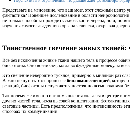
Перспективы и ограничения: что дальше ждёт фотоэнцефалогра
о
нашем
Представьте на мгновение, что ваш мозг, этот сложный центр 
сознании
фантастика? Новейшее исследование в области нейробиологии д
не только способны проходить сквозь кости черепа, но и, по-
изучения самого загадочного органа человека, открывая двер
Таинственное свечение живых тканей: 
Все без исключения живые ткани нашего тела в процессе обычн
биофотоны. Оно возникает, когда возбуждённые молекулы возв
Это свечение невероятно тусклое, примерно в миллион раз слаб
Важно не путать этот процесс с
биолюминесценцией
, которую
реакций, биофотоны испускаются постоянно всеми тканями без
Так почему же именно орган мышления оказался в центре внима
других частей тела, из-за высокой концентрации фотоактивных
световые частицы. Есть предположения, что интенсивность эти
способах их коммуникации.