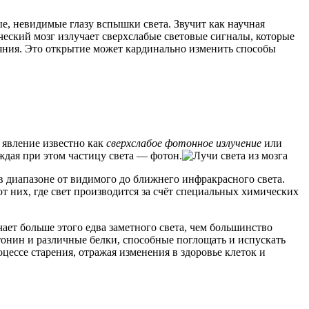
е, невидимые глазу вспышки света. Звучит как научная
ческий мозг излучает сверхслабые световые сигналы, которые
тояния. Это открытие может кардинально изменить способы
 явление известно как
сверхслабое фотонное излучение
или
ждая при этом частицу света — фотон.
 в диапазоне от видимого до ближнего инфракрасного света.
т них, где свет производится за счёт специальных химических
ает больше этого едва заметного света, чем большинство
тонин и различные белки, способные поглощать и испускать
цессе старения, отражая изменения в здоровье клеток и