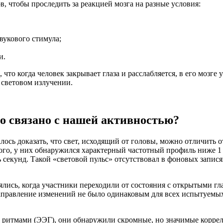
в, чтобы проследить за реакцией мозга на разные условия:
вукового стимула;
и.
 что когда человек закрывает глаза и расслабляется, в его мозг
в световом излучении.
но связано с нашей активностью?
лось доказать, что свет, исходящий от головы, можно отличить 
о, у них обнаружился характерный частотный профиль ниже 1 Гц
 секунд. Такой «световой пульс» отсутствовал в фоновых запис
лись, когда участники переходили от состояния с открытыми гла
направление изменений не было одинаковым для всех испытуемых
и ритмами (ЭЭГ), они обнаружили скромные, но значимые корре