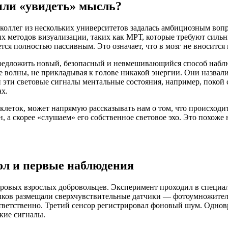
или «увидеть» мысль?
 коллег из нескольких университетов задалась амбициозным вопр
х методов визуализации, таких как МРТ, которые требуют сильн
ся полностью пассивным. Это означает, что в мозг не вносится 
едложить новый, безопасный и невмешивающийся способ наблюд
е волны, не прикладывая к голове никакой энергии. Они назвал
и эти световые сигналы ментальные состояния, например, покой 
х.
 клеток, может напрямую рассказывать нам о том, что происходи
, а скорее «слушаем» его собственное световое эхо. Это похоже
ол и первые наблюдения
оровых взрослых добровольцев. Эксперимент проходил в специа
иков размещали сверхчувствительные датчики — фотоумножител
тветственно. Третий сенсор регистрировал фоновый шум. Однов
ские сигналы.