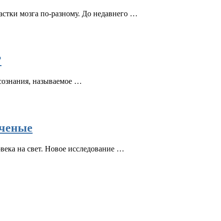
астки мозга по-разному. До недавнего …
?
 сознания, называемое …
ученые
века на свет. Новое исследование …