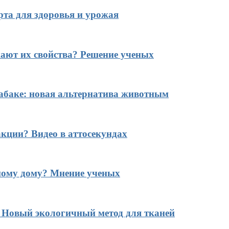
рта для здоровья и урожая
ают их свойства? Решение ученых
табаке: новая альтернатива животным
кции? Видео в аттосекундах
ному дому? Мнение ученых
? Новый экологичный метод для тканей