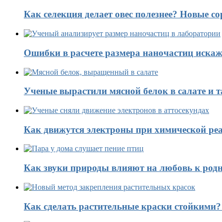
Как селекция делает овес полезнее? Новые со
Ошибки в расчете размера наночастиц искаж
Ученые вырастили мясной белок в салате и 
Как движутся электроны при химической реа
Как звуки природы влияют на любовь к род
Как сделать растительные краски стойкими