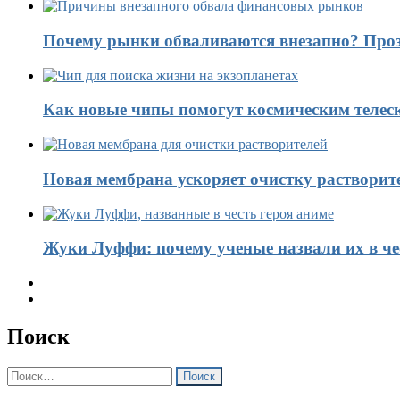
Почему рынки обваливаются внезапно? Проз
Как новые чипы помогут космическим телес
Новая мембрана ускоряет очистку растворит
Жуки Луффи: почему ученые назвали их в чес
Поиск
Найти: