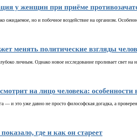
ация у женщин при приёме противозача
о ожидаемое, но и побочное воздействие на организм. Особенно
жет менять политические взгляды чело
глубоко личным. Однако новое исследование проливает свет на
т смотрит на лицо человека: особенности
га — и это уже давно не просто философская догадка, а провер
оказало, где и как он стареет