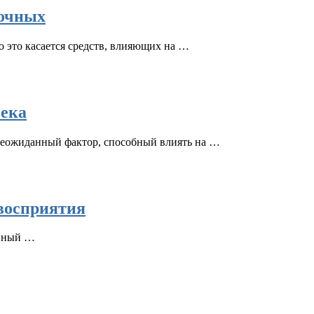
точных
 это касается средств, влияющих на …
века
 неожиданный фактор, способный влиять на …
 восприятия
енный …