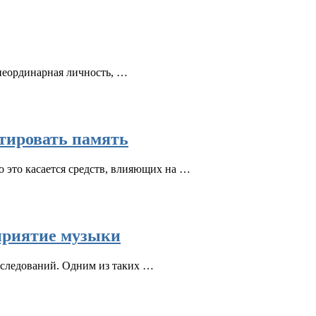
 неординарная личность, …
ктировать память
 это касается средств, влияющих на …
сприятие музыки
сследований. Одним из таких …