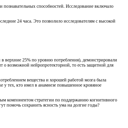
ки познавательных способностей. Исследование включало
ледние 24 часа. Это позволило исследователям с высокой
и в верхние 25% по уровню потребления), демонстрировали
ит о возможной нейропротекторной, то есть защитной для
отреблением вещества и хорошей работой мозга была
кже у тех, кто имел в анамнезе повышенное кровяное
енным компонентом стратегии по поддержанию когнитивного
гут помочь сохранить ясность ума на долгие годы?