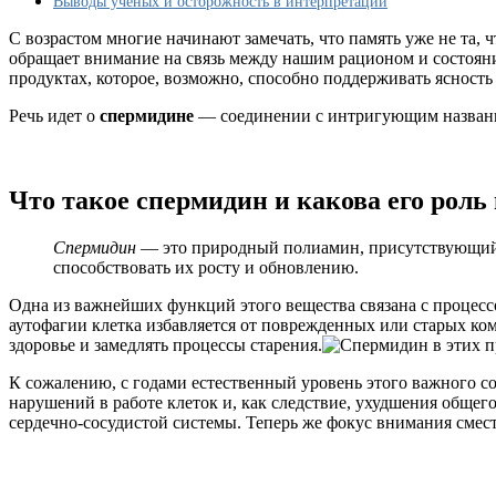
Выводы ученых и осторожность в интерпретации
в
старости?
С возрастом многие начинают замечать, что память уже не та,
обращает внимание на связь между нашим рационом и состояни
продуктах, которое, возможно, способно поддерживать ясность 
Речь идет о
спермидине
— соединении с интригующим название
Что такое спермидин и какова его роль
Спермидин
— это природный полиамин, присутствующий во
способствовать их росту и обновлению.
Одна из важнейших функций этого вещества связана с процесс
аутофагии клетка избавляется от поврежденных или старых ко
здоровье и замедлять процессы старения.
К сожалению, с годами естественный уровень этого важного с
нарушений в работе клеток и, как следствие, ухудшения обще
сердечно-сосудистой системы. Теперь же фокус внимания смест