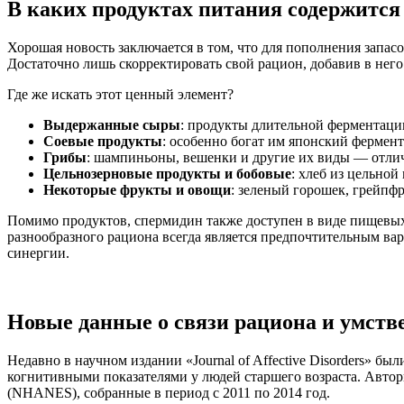
В каких продуктах питания содержится
Хорошая новость заключается в том, что для пополнения запа
Достаточно лишь скорректировать свой рацион, добавив в нег
Где же искать этот ценный элемент?
Выдержанные сыры
: продукты длительной ферментации
Соевые продукты
: особенно богат им японский ферме
Грибы
: шампиньоны, вешенки и другие их виды — отли
Цельнозерновые продукты и бобовые
: хлеб из цельной
Некоторые фрукты и овощи
: зеленый горошек, грейпфр
Помимо продуктов, спермидин также доступен в виде пищевых
разнообразного рациона всегда является предпочтительным вар
синергии.
Новые данные о связи рациона и умств
Недавно в научном издании «Journal of Affective Disorders»
когнитивными показателями у людей старшего возраста. Автор
(NHANES), собранные в период с 2011 по 2014 год.