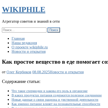
WIKIPHILE
Агрегатор советов и знаний в сети
Найти:
Главная
Наша редакция
О проекте wikiphile.ru
Новости и открытия
Как простое вещество в еде помогает со
Как
от
Олег Кербиков
08.08.2025
Новости и открытия
простое
вещество
Содержание статьи:
в
еде
Что такое спермидин и какова его роль в организме
помогает
В каких продуктах питания содержится полезное соединение
сохранить
Новые данные о связи рациона и умственной деятельности
ясность
Как именно питание влияет на познавательные способности
ума