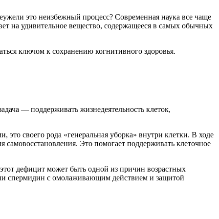
 Неужели это неизбежный процесс? Современная наука все чаще
вет на удивительное вещество, содержащееся в самых обычных
ться ключом к сохранению когнитивного здоровья.
задача — поддерживать жизнедеятельность клеток,
и, это своего рода «генеральная уборка» внутри клетки. В ходе
ля самовосстановления. Это помогает поддерживать клеточное
 этот дефицит может быть одной из причин возрастных
вали спермидин с омолаживающим действием и защитой