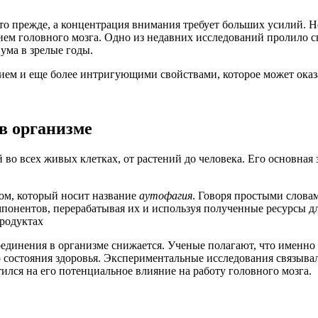
 что прежде, а концентрация внимания требует больших усилий.
ем головного мозга. Одно из недавних исследований пролило с
ума в зрелые годы.
м и еще более интригующими свойствами, которое может оказа
 в организме
 всех живых клетках, от растений до человека. Его основная 
ом, который носит название
аутофагия
. Говоря простыми словам
мпонентов, перерабатывая их и используя полученные ресурсы д
оединения в организме снижается. Ученые полагают, что именно
го состояния здоровья. Экспериментальные исследования связы
ился на его потенциальное влияние на работу головного мозга.