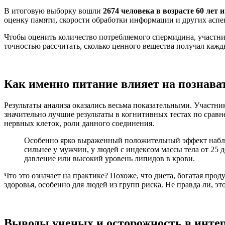
В итоговую выборку вошли
2674 человека в возрасте 60 лет 
оценку памяти, скорости обработки информации и других аспе
Чтобы оценить количество потребляемого спермидина, участни
точностью рассчитать, сколько ценного вещества получал кажд
Как именно питание влияет на познава
Результаты анализа оказались весьма показательными. Участн
значительно лучшие результаты в когнитивных тестах по сравн
нервных клеток, роли данного соединения.
Особенно ярко выраженный положительный эффект наблюд
сильнее у мужчин, у людей с индексом массы тела от 25 д
давление или высокий уровень липидов в крови.
Что это означает на практике? Похоже, что диета, богатая п
здоровья, особенно для людей из групп риска. Не правда ли, 
Выводы ученых и осторожность в инте