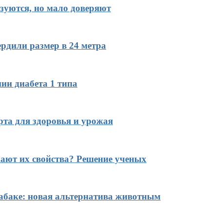
зуются, но мало доверяют
рдили размер в 24 метра
ии диабета 1 типа
рта для здоровья и урожая
ают их свойства? Решение ученых
табаке: новая альтернатива животным