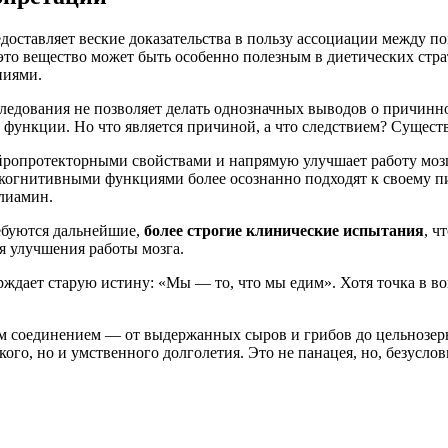
едоставляет веские доказательства в пользу ассоциации между
то вещество может быть особенно полезным в диетических стра
ниями.
ледования не позволяет делать однозначных выводов о причинно
функции. Но что является причиной, а что следствием? Сущест
ейропротекторными свойствами и напрямую улучшает работу мозг
 когнитивными функциями более осознанно подходят к своему пи
олиамин.
ребуются дальнейшие,
более строгие клинические испытания
, ч
я улучшения работы мозга.
верждает старую истину: «Мы — то, что мы едим». Хотя точка в
м соединением — от выдержанных сыров и грибов до цельнозер
го, но и умственного долголетия. Это не панацея, но, безуслов