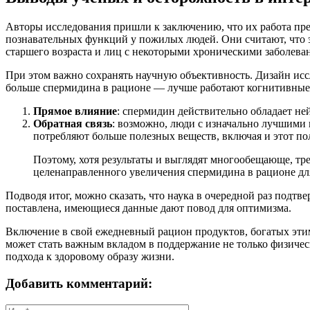
Авторы исследования пришли к заключению, что их работа пр
познавательных функций у пожилых людей. Они считают, что э
старшего возраста и лиц с некоторыми хроническими заболева
При этом важно сохранять научную объективность. Дизайн исс
больше спермидина в рационе — лучше работают когнитивные 
Прямое влияние
: спермидин действительно обладает н
Обратная связь
: возможно, люди с изначально лучшими
потребляют больше полезных веществ, включая и этот п
Поэтому, хотя результаты и выглядят многообещающе, т
целенаправленного увеличения спермидина в рационе дл
Подводя итог, можно сказать, что наука в очередной раз подт
поставлена, имеющиеся данные дают повод для оптимизма.
Включение в свой ежедневный рацион продуктов, богатых эти
может стать важным вкладом в поддержание не только физическо
подхода к здоровому образу жизни.
Добавить комментарий: