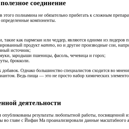
 полезное соединение
сов этого полиамина не обязательно прибегать к сложным препа
о определенные компоненты.
, такие как пармезан или чеддер, являются одними из лидеров 
нтированный продукт
натто
, но и другие производные сои, напр
чный источник;
 муки, зародыши пшеницы, фасоль, чечевица и горох;
уты, брокколи.
 добавок. Однако большинство специалистов сходится во мнении
иантом. Ведь пища — это не просто набор химических элементов
енной деятельности
 были опубликованы результаты любопытной работы, посвященной
ы во главе с Йифан Ма проанализировали данные масштабного а