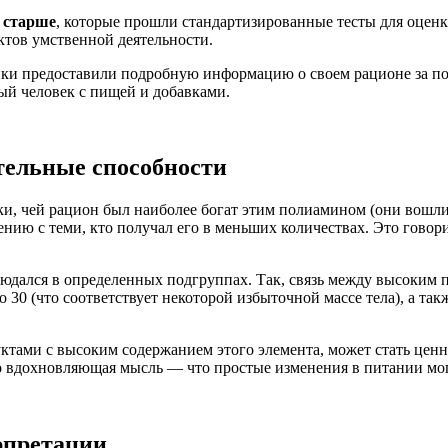
и старше
, которые прошли стандартизированные тесты для оцен
ктов умственной деятельности.
ки предоставили подробную информацию о своем рационе за пос
ый человек с пищей и добавками.
тельные способности
ики, чей рацион был наиболее богат этим полиамином (они вошл
ению с теми, кто получал его в меньших количествах. Это говор
ался в определенных подгруппах. Так, связь между высоким п
о 30 (что соответствует некоторой избыточной массе тела), а та
родуктами с высоким содержанием этого элемента, может стать ц
это вдохновляющая мысль — что простые изменения в питании мо
рпретации