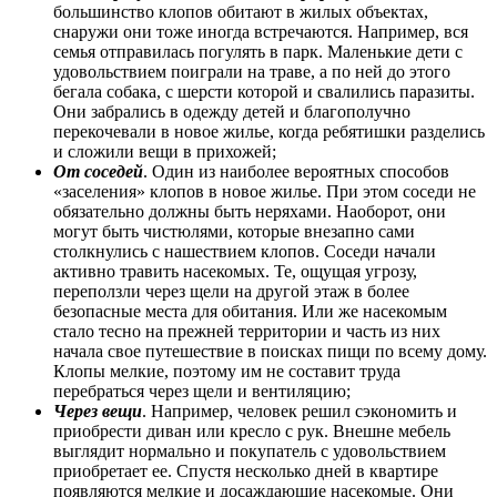
большинство клопов обитают в жилых объектах,
снаружи они тоже иногда встречаются. Например, вся
семья отправилась погулять в парк. Маленькие дети с
удовольствием поиграли на траве, а по ней до этого
бегала собака, с шерсти которой и свалились паразиты.
Они забрались в одежду детей и благополучно
перекочевали в новое жилье, когда ребятишки разделись
и сложили вещи в прихожей;
От соседей
. Один из наиболее вероятных способов
«заселения» клопов в новое жилье. При этом соседи не
обязательно должны быть неряхами. Наоборот, они
могут быть чистюлями, которые внезапно сами
столкнулись с нашествием клопов. Соседи начали
активно травить насекомых. Те, ощущая угрозу,
переползли через щели на другой этаж в более
безопасные места для обитания. Или же насекомым
стало тесно на прежней территории и часть из них
начала свое путешествие в поисках пищи по всему дому.
Клопы мелкие, поэтому им не составит труда
перебраться через щели и вентиляцию;
Через вещи
. Например, человек решил сэкономить и
приобрести диван или кресло с рук. Внешне мебель
выглядит нормально и покупатель с удовольствием
приобретает ее. Спустя несколько дней в квартире
появляются мелкие и досаждающие насекомые. Они