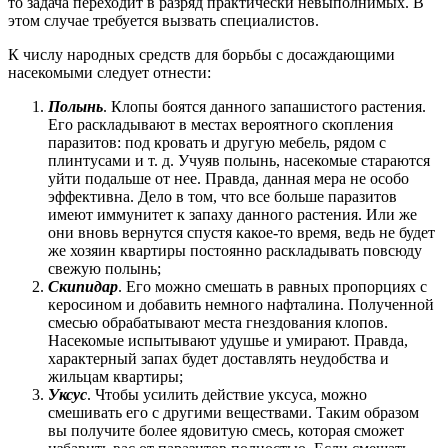
то задача переходит в разряд практически невыполнимых. В
этом случае требуется вызвать специалистов.
К числу народных средств для борьбы с досаждающими
насекомыми следует отнести:
Полынь
. Клопы боятся данного запашистого растения.
Его раскладывают в местах вероятного скопления
паразитов: под кровать и другую мебель, рядом с
плинтусами и т. д. Учуяв полынь, насекомые стараются
уйти подальше от нее. Правда, данная мера не особо
эффективна. Дело в том, что все больше паразитов
имеют иммунитет к запаху данного растения. Или же
они вновь вернутся спустя какое-то время, ведь не будет
же хозяин квартиры постоянно раскладывать повсюду
свежую полынь;
Скипидар
. Его можно смешать в равных пропорциях с
керосином и добавить немного нафталина. Полученной
смесью обрабатывают места гнездования клопов.
Насекомые испытывают удушье и умирают. Правда,
характерный запах будет доставлять неудобства и
жильцам квартиры;
Уксус
. Чтобы усилить действие уксуса, можно
смешивать его с другими веществами. Таким образом
вы получите более ядовитую смесь, которая сможет