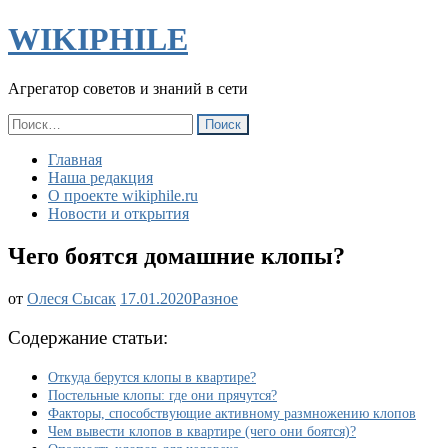
WIKIPHILE
Агрегатор советов и знаний в сети
Найти:
Главная
Наша редакция
О проекте wikiphile.ru
Новости и открытия
Чего боятся домашние клопы?
Чего
от
Олеся Сысак
17.01.2020
Разное
боятся
домашние
Содержание статьи:
клопы?
Откуда берутся клопы в квартире?
Постельные клопы: где они прячутся?
Факторы, способствующие активному размножению клопов
Чем вывести клопов в квартире (чего они боятся)?