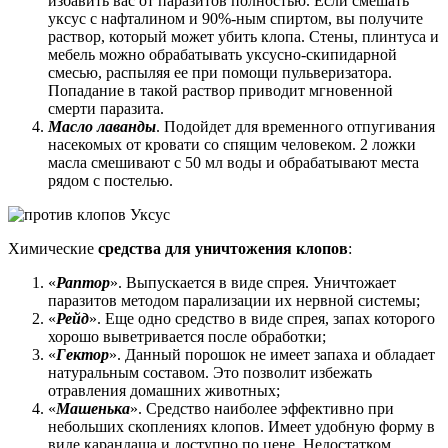
избавить вас от паразитов полностью. Если смешать
уксус с нафталином и 90%-ным спиртом, вы получите
раствор, который может убить клопа. Стены, плинтуса и
мебель можно обрабатывать уксусно-скипидарной
смесью, распыляя ее при помощи пульверизатора.
Попадание в такой раствор приводит мгновенной
смерти паразита.
Масло лаванды
. Подойдет для временного отпугивания
насекомых от кровати со спящим человеком. 2 ложки
масла смешивают с 50 мл воды и обрабатывают места
рядом с постелью.
Химические
средства для уничтожения клопов
:
«
Раптор
». Выпускается в виде спрея. Уничтожает
паразитов методом парализации их нервной системы;
«
Рейд
». Еще одно средство в виде спрея, запах которого
хорошо выветривается после обработки;
«
Гектор
». Данный порошок не имеет запаха и обладает
натуральным составом. Это позволит избежать
отравления домашних животных;
«
Машенька
». Средство наиболее эффективно при
небольших скоплениях клопов. Имеет удобную форму в
виде карандаша и доступно по цене. Недостатком