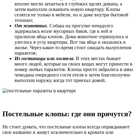
вполне могли затаиться в глубоких щелях дивана, а
затем выползли осваивать новую квартиру. Клопы
селятся не только в мебели, но и даже внутри бытовой
техники;
От животных
. Собака на прогулке ненадолго
задержалась возле мусорных баков, где к ней и
прилипли яйца клопов. Дома животное отряхнулось и
улеглось в углу квартиры. Вот так яйца и оказались в
жилье. Через какое-то время стоит ожидать вылупления
паразитов;
Из гостиницы или хостела
. В этих местах бывает
много людей, которые на своих вещах могут принести в
номер любых паразитов. Клопы просто забрались в швы
чемодана очередного гостя отеля и затем благополучно
выползли наружу, когда тот приехал домой.
Постельные клопы: где они прячутся?
Не стоит думать, что постельные клопы всегда оправдывают
свое название и живут исключительно в кровати или